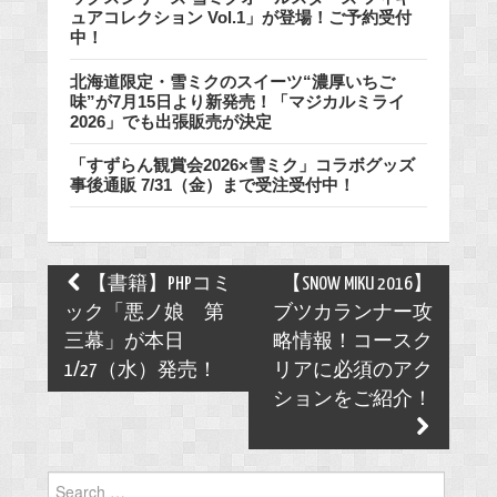
ュアコレクション Vol.1」が登場！ご予約受付
中！
北海道限定・雪ミクのスイーツ“濃厚いちご
味”が7月15日より新発売！「マジカルミライ
2026」でも出張販売が決定
「すずらん観賞会2026×雪ミク」コラボグッズ
事後通販 7/31（金）まで受注受付中！
Post
【書籍】PHPコミ
【SNOW MIKU 2016】
navigation
ック「悪ノ娘 第
ブツカランナー攻
三幕」が本日
略情報！コースク
1/27（水）発売！
リアに必須のアク
ションをご紹介！
Search