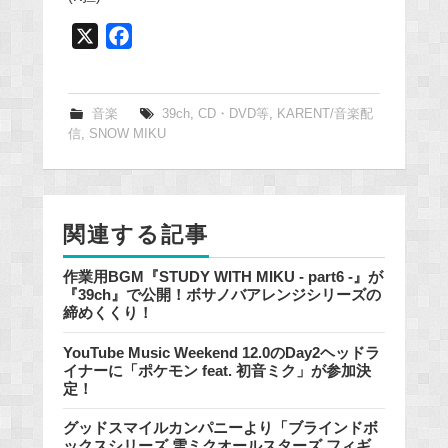
X
F
a
c
e
音楽
39ch
,
CD・DVD等
,
KARENT/音楽配
信
,
SNOW MIKU
b
o
o
k
関連する記事
作業用BGM『STUDY WITH MIKU - part6 -』が
『39ch』で公開！ボサノバアレンジシリーズの
締めくくり！
YouTube Music Weekend 12.0のDay2ヘッドラ
イナーに「ポケモン feat. 初音ミク」が参加決
定！
グッドスマイルカンパニーより「ブラインドボ
ックスシリーズ 雪ミクオールスターズ フィギ