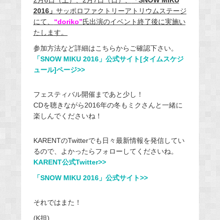
2月6日（土）、2月7日（日）、
「SNOW MIKU
2016」
サッポロファクトリー
アトリウムステージ
にて、
“doriko”
氏出演のイベント終了後に実施い
たします。
参加方法など詳細はこちらからご確認下さい。
「SNOW MIKU 2016」公式サイト[タイムスケジ
ュール]ページ>>
フェスティバル開催まであと少し！
CDを聴きながら2016年の冬もミクさんと一緒に
楽しんでくださいね！
KARENTのTwitterでも日々最新情報を発信してい
るので、よかったらフォローしてくださいね。
KARENT公式Twitter>>
「SNOW MIKU 2016」公式サイト>>
それではまた！
(K担)