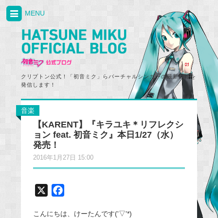
MENU
クリプトン公式！「初音ミク」らバーチャルシンガーの最新情報を
発信します！
音楽
【KARENT】『キラユキ＊リフレクシ
ョン feat. 初音ミク』本日1/27（水）
発売！
2016年1月27日 15:00
X
F
a
こんにちは、けーたんです('▽'*)
c