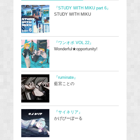
『STUDY WITH MIKU part 6』
STUDY WITH MIKU
『ワンオポ VOL.22』
Wonderful★opportunity!
『ruminate』
藍宮ことの
『サイネリア』
かげぴーぼーる