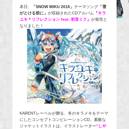
e
本日、
「SNOW MIKU 2016」
テーマソング
「雪
がとける前に」
が収録されたCDアルバム
『キラ
b
ユキ＊リフレクション feat. 初音ミク』
が発売と
o
なりました！
o
k
KARENTレーベルが贈る、冬のキラメキをテーマ
にしたコンセプトコンピレーションCD。素敵な
ジャケットイラストは、イラストレーター
“しや