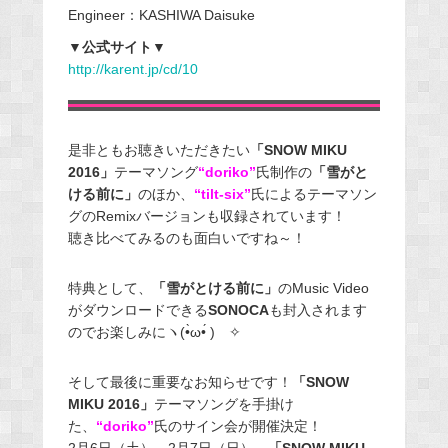
Engineer：KASHIWA Daisuke
▼公式サイト▼
http://karent.jp/cd/10
是非ともお聴きいただきたい
「SNOW MIKU
2016」
テーマソング
“doriko”
氏制作の
「雪がと
ける前に」
のほか、
“tilt-six”
氏によるテーマソン
グのRemixバージョンも収録されています！
聴き比べてみるのも面白いですね～！
特典として、
「雪がとける前に」
のMusic Video
がダウンロードできる
SONOCA
も封入されます
のでお楽しみにヽ(•̀ω•́ )ゝ✧
そして最後に重要なお知らせです！
「SNOW
MIKU 2016」
テーマソングを手掛け
た、
“doriko”
氏のサイン会が開催決定！