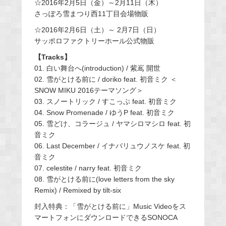
☆2016年2月5日（金）～2月11日（木）
さっぽろ雪まつり西11丁目会場物販
☆2016年2月6日（土）～ 2月7日（日）
サッポロファクトリーホール公式物販
【Tracks】
01. 白い舞台へ(introduction) / 紫嶌 開世
02. 雪がとける前に / doriko feat. 初音ミク ＜
SNOW MIKU 2016テーマソング＞
03. スノートリック / すこっぷ feat. 初音ミク
04. Snow Promenade / ゆうP feat. 初音ミク
05. 雪どけ、コラージュ / ヤマシロマシロ feat. 初
音ミク
06. Last December / イナバリュウノスケ feat. 初
音ミク
07. celestite / narry feat. 初音ミク
08. 雪がとける前に(love letters from the sky
Remix) / Remixed by tilt-six
封入特典：「雪がとける前に」Music Videoをス
マートフォンにダウンロードできるSONOCA