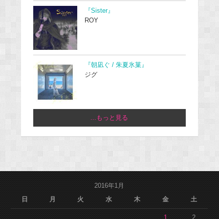
『Sister』
ROY
『朝凪ぐ / 朱夏氷菓』
ジグ
...もっと見る
2016年1月
日
月
火
水
木
金
土
1
2