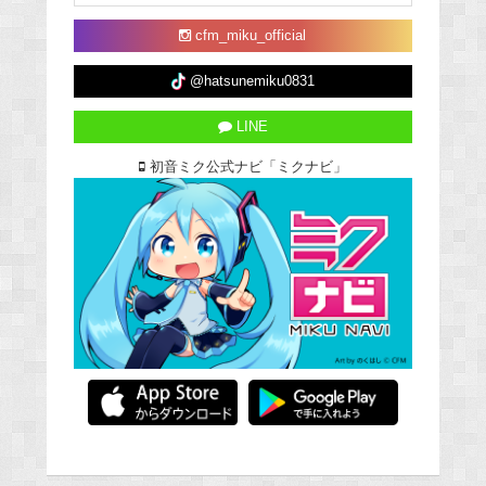
cfm_miku_official
@hatsunemiku0831
LINE
初音ミク公式ナビ「ミクナビ」