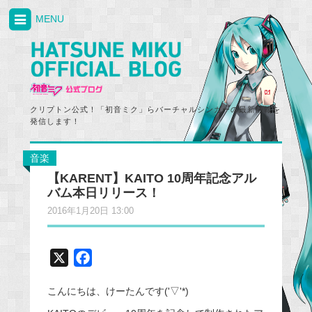
MENU
クリプトン公式！「初音ミク」らバーチャルシンガーの最新情報を
発信します！
音楽
【KARENT】KAITO 10周年記念アル
バム本日リリース！
2016年1月20日 13:00
X
F
a
こんにちは、けーたんです('▽'*)
c
e