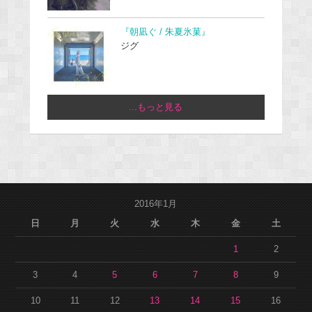
『朝凪ぐ / 朱夏氷菓』
ジグ
...もっと見る
2016年1月
日
月
火
水
木
金
土
1
2
3
4
5
6
7
8
9
10
11
12
13
14
15
16