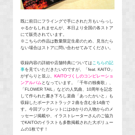
既に前日にフライングで手にされた方もいらっし
ゃるかもしれませんが、本日より全国の各ストア
にて販売されています。
※こちらの作品は数量限定生産のため、見当たら
ない場合はストアに問い合わせてみてください。
収録内容の詳細や店舗特典については
こちらの記
事
を見ていただきたいのですが、「feat. KAITO」
がずらりと並ぶ、
KAITOづくしのコンピレーショ
ンアルバム
となっています。「千年の独奏歌」、
「FLOWER TAIL」などの人気曲、10周年を記念
して作られた書き下ろし楽曲「あったかいと」も
収録したボーナストラック２曲を含む全14曲で
す。今回ブックレットにはゆかりの人物からのメ
ッセージ掲載や、イラストレーターさんのご協力
でKAITOのイラストも多数掲載された大ボリュー
ムの1枚です！