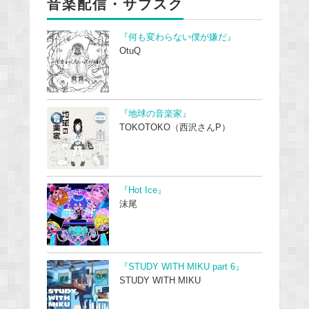
音楽配信・サブスク
『何も変わらない僕が嫌だ』
OtuQ
『地球の音楽家』
TOKOTOKO（西沢さんP）
『Hot Ice』
沫尾
『STUDY WITH MIKU part 6』
STUDY WITH MIKU