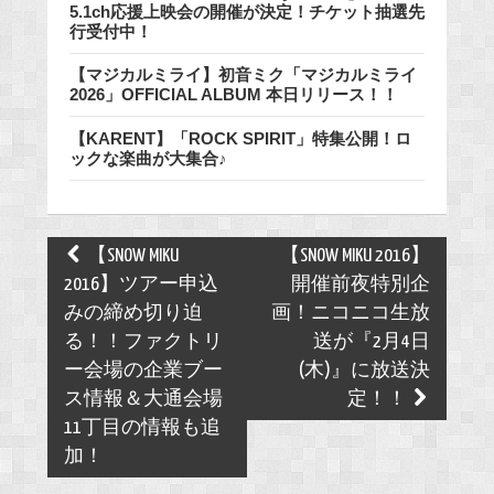
5.1ch応援上映会の開催が決定！チケット抽選先
行受付中！
【マジカルミライ】初音ミク「マジカルミライ
2026」OFFICIAL ALBUM 本日リリース！！
【KARENT】「ROCK SPIRIT」特集公開！ロ
ックな楽曲が大集合♪
Post
【SNOW MIKU
【SNOW MIKU 2016】
navigation
2016】ツアー申込
開催前夜特別企
みの締め切り迫
画！ニコニコ生放
る！！ファクトリ
送が『2月4日
ー会場の企業ブー
(木)』に放送決
ス情報＆大通会場
定！！
11丁目の情報も追
加！