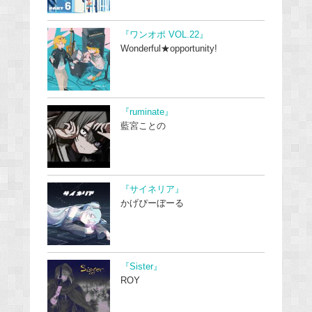
『ワンオポ VOL.22』
Wonderful★opportunity!
『ruminate』
藍宮ことの
『サイネリア』
かげぴーぼーる
『Sister』
ROY