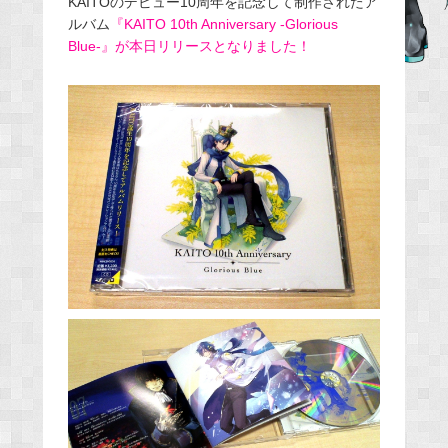
KAITOのデビュー10周年を記念して制作されたア
ルバム
『KAITO 10th Anniversary -Glorious
b
Blue-』が本日リリースとなりました！
o
o
k