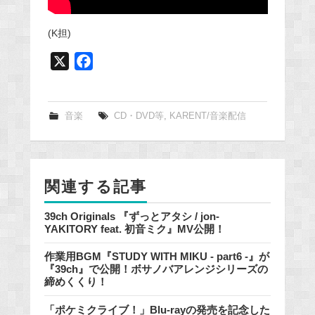
(K担)
X
F
a
c
e
音楽
CD・DVD等
,
KARENT/音楽配信
b
o
o
関連する記事
k
39ch Originals 『ずっとアタシ / jon-
YAKITORY feat. 初音ミク』MV公開！
作業用BGM『STUDY WITH MIKU - part6 -』が
『39ch』で公開！ボサノバアレンジシリーズの
締めくくり！
「ポケミクライブ！」Blu-rayの発売を記念した