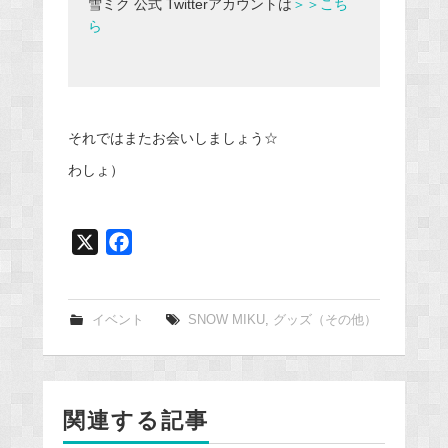
雪ミク 公式 Twitterアカウントは
＞＞こち
ら
それではまたお会いしましょう☆
わしょ）
X
F
a
c
e
イベント
SNOW MIKU
,
グッズ（その他）
b
o
o
関連する記事
k