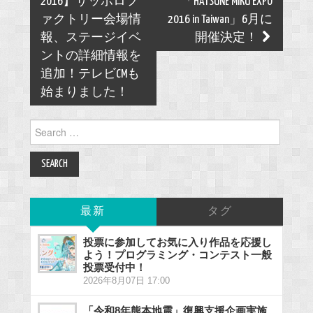
navigation
2016】サッポロフ
「HATSUNE MIKU EXPO
ァクトリー会場情
2016 in Taiwan」6月に
報、ステージイベ
開催決定！
ントの詳細情報を
追加！テレビCMも
始まりました！
Search
for:
最新
タグ
投票に参加してお気に入り作品を応援し
よう！プログラミング・コンテスト一般
投票受付中！
2026年8月07日 17:00
「令和8年熊本地震」復興支援企画実施