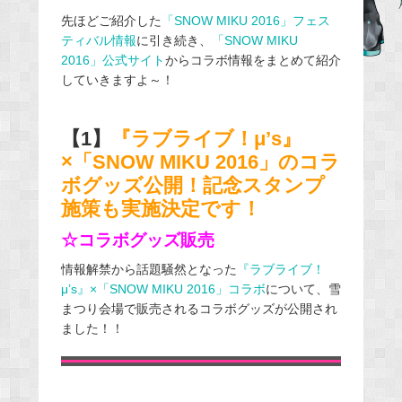
e
先ほどご紹介した
「SNOW MIKU 2016」フェス
ティバル情報
に引き続き、
「SNOW MIKU
b
2016」公式サイト
からコラボ情報をまとめて紹介
o
していきますよ～！
o
k
【1】
『ラブライブ！μ’s』
×「SNOW MIKU 2016」のコラ
ボグッズ公開！記念スタンプ
施策も実施決定です！
☆コラボグッズ販売
情報解禁から話題騒然となった
『ラブライブ！
μ’s』×「SNOW MIKU 2016」コラボ
について、
雪
まつり会場で販売される
コラボグッズ
が公開され
ました！！