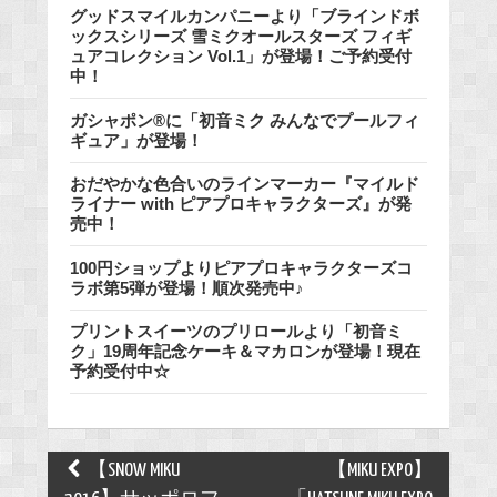
グッドスマイルカンパニーより「ブラインドボ
ックスシリーズ 雪ミクオールスターズ フィギ
ュアコレクション Vol.1」が登場！ご予約受付
中！
ガシャポン®に「初音ミク みんなでプールフィ
ギュア」が登場！
おだやかな色合いのラインマーカー『マイルド
ライナー with ピアプロキャラクターズ』が発
売中！
100円ショップよりピアプロキャラクターズコ
ラボ第5弾が登場！順次発売中♪
プリントスイーツのプリロールより「初音ミ
ク」19周年記念ケーキ＆マカロンが登場！現在
予約受付中☆
Post
【SNOW MIKU
【MIKU EXPO】