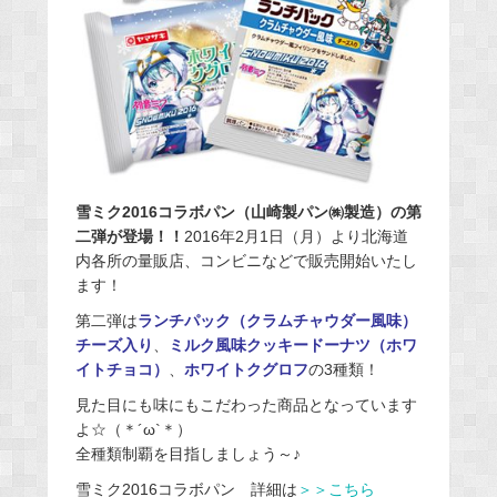
雪ミク2016コラボパン（山崎製パン㈱製造）の第
二弾が登場！！
2016年2月1日（月）より北海道
内各所の量販店、コンビニなどで販売開始いたし
ます！
第二弾は
ランチパック（クラムチャウダー風味）
チーズ入り
、
ミルク風味クッキードーナツ（ホワ
イトチョコ）
、
ホワイトクグロフ
の3種類！
見た目にも味にもこだわった商品となっています
よ☆（＊´ω`＊）
全種類制覇を目指しましょう～♪
雪ミク2016コラボパン 詳細は
＞＞こちら