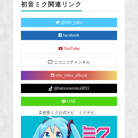
初音ミク関連リンク
@cfm_miku
facebook
YouTube
ニコニコチャンネル
cfm_miku_official
@hatsunemiku0831
LINE
初音ミク公式ナビ「ミクナビ」