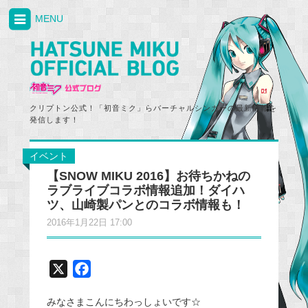
MENU
クリプトン公式！「初音ミク」らバーチャルシンガーの最新情報を
発信します！
イベント
【SNOW MIKU 2016】お待ちかねの
ラブライブコラボ情報追加！ダイハ
ツ、山崎製パンとのコラボ情報も！
2016年1月22日 17:00
X
F
a
みなさまこんにちわっしょいです☆
c