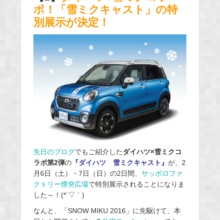
ボ！「雪ミクキャスト」の特
別展示が決定！
先日のブログ
でもご紹介した
ダイハツ×雪ミクコ
ラボ第2弾
の
『ダイハツ 雪ミクキャスト』
が、2
月6日（土）・7日（日）の2日間、
サッポロファ
クトリー煙突広場
で特別展示されることになりま
した～！(*´▽｀)
なんと、「SNOW MIKU 2016」に先駆けて、本