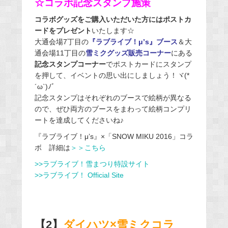
☆コラボ記念スタンプ施策
コラボグッズをご購入いただいた方にはポストカ
ードをプレゼント
いたします☆
大通会場7丁目の
『ラブライブ！μ’s』ブース
＆大
通会場11丁目の
雪ミクグッズ販売コーナー
にある
記念スタンプコーナー
でポストカードにスタンプ
を押して、イベントの思い出にしましょう！ヾ(*
´ω`)ﾉﾞ
記念スタンプはそれぞれのブースで絵柄が異なる
ので、ぜひ両方のブースをまわって絵柄コンプリ
ートを達成してくださいね♪
『ラブライブ！μ’s』×「SNOW MIKU 2016」コラ
ボ 詳細は
＞＞こちら
>>ラブライブ！雪まつり特設サイト
>>ラブライブ！ Official Site
【2】
ダイハツ×雪ミクコラ