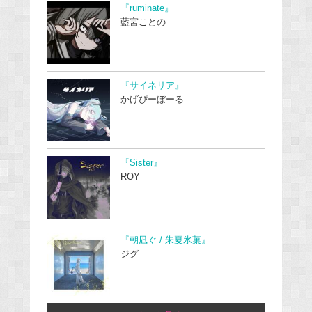
『ruminate』
藍宮ことの
『サイネリア』
かげぴーぼーる
『Sister』
ROY
『朝凪ぐ / 朱夏氷菓』
ジグ