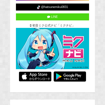
@hatsunemiku0831
LINE
初音ミク公式ナビ「ミクナビ」