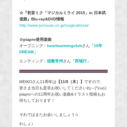
☆『初音ミク「マジカルミライ 2015」in 日本武
道館』Blu-ray&DVD情報
http://www.jvcmusic.co.jp/magicalmirai/
☆piapro使用楽曲
オープニング：
heartwarmingclub
さん
「10年
DREAM」
エンディング：
稲敷常州
さん
「西域行」
MEIKOさん11周年は
【11/5（木）】
ですので、
皆さま当日も是非お祝いしてくださいね～(*≧ω≦)
piaproへの11周年お祝い楽曲&イラスト投稿もお
待ちしております！
それではまたお会いしましょう☆
わしょ）