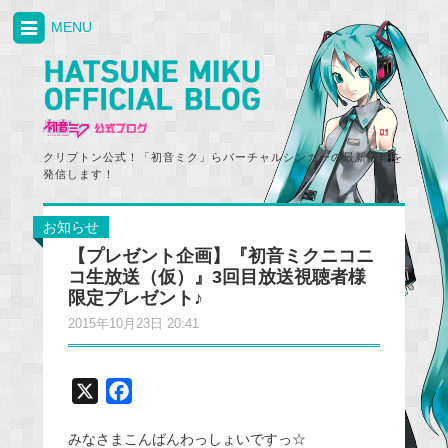
MENU
クリプトン公式！「初音ミク」らバーチャルシンガーの最新情報を
発信します！
お知らせ
【プレゼント企画】『初音ミクニコニ
コ生放送（仮）』3回目放送視聴者様
限定プレゼント♪
2015年10月23日 20:41
X
F
a
みなさまこんばんわっしょいですっ☆
c