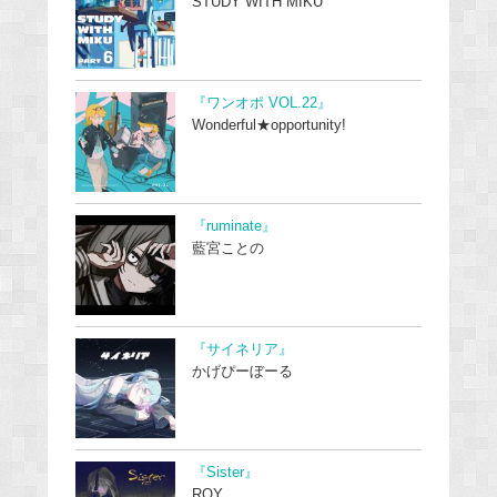
STUDY WITH MIKU
『ワンオポ VOL.22』
Wonderful★opportunity!
『ruminate』
藍宮ことの
『サイネリア』
かげぴーぼーる
『Sister』
ROY