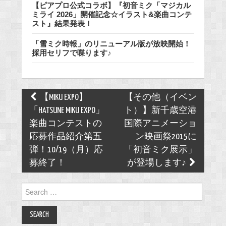
【ピアプロ公式コラボ】『初音ミク「マジカル
ミライ 2026」開催記念☆イラスト&楽曲コンテ
スト』結果発表！
「雪ミク時報」のリニューアル版が放映開始！
採用セリフで喋ります♪
Post
【MIKU EXPO】
【その他（イベン
navigation
「HATSUNE MIKU EXPO」
ト）】新千歳空港
楽曲コンテストの
国際アニメーショ
応募作品紹介第五
ン映画祭2015に
弾！10/19（月）応
「初音ミク展示」
募終了！
が登場します♪
Search
for: