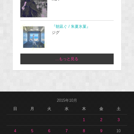
『朝凪ぐ / 朱夏氷菓』
ジグ
...もっと見る
2015年10月
日
月
火
水
木
金
土
1
2
3
4
5
6
7
8
9
10