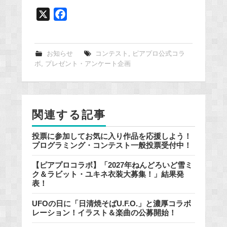
X
F
a
c
e
お知らせ
コンテスト
,
ピアプロ公式コラ
ボ
,
プレゼント・アンケート企画
b
o
o
k
関連する記事
投票に参加してお気に入り作品を応援しよう！
プログラミング・コンテスト一般投票受付中！
【ピアプロコラボ】「2027年ねんどろいど雪ミ
ク＆ラビット・ユキネ衣装大募集！」結果発
表！
UFOの日に「日清焼そばU.F.O.」と濃厚コラボ
レーション！イラスト＆楽曲の公募開始！