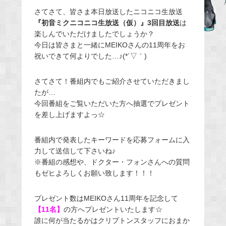
e
さてさて、皆さま本日放送したニコニコ生放送
『初音ミクニコニコ生放送（仮）』3回目放送
は
b
楽しんでいただけましたでしょうか？
o
今日は皆さまと一緒にMEIKOさんの11周年をお
o
祝いできて何よりでした…♪(*´▽｀)
k
さてさて！番組内でもご紹介させていただきまし
たが…
今回番組をご覧いただいた方へ抽選でプレゼント
を差し上げますよっ☆
番組内で発表したキーワードを応募フォームに入
力して送信して下さいね♪
※番組の感想や、ドクター・フォンさんへの質問
もゼヒよろしくお願い致します！！！
プレゼント数はMEIKOさん11周年を記念して
【11名】
の方へプレゼントいたします☆
誰に何が当たるかはクリプトンスタッフにおまか