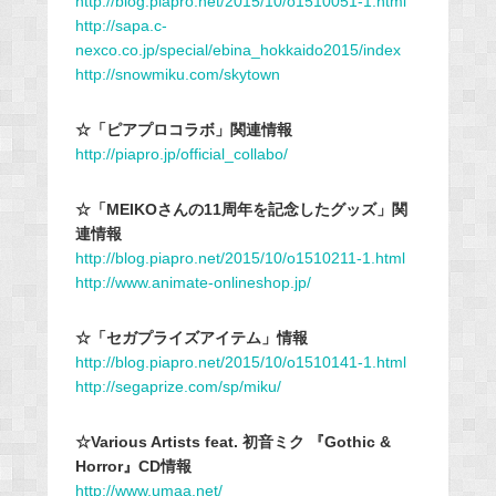
http://blog.piapro.net/2015/10/o1510051-1.html
http://sapa.c-
nexco.co.jp/special/ebina_hokkaido2015/index
http://snowmiku.com/skytown
☆「ピアプロコラボ」関連情報
http://piapro.jp/official_collabo/
☆「MEIKOさんの11周年を記念したグッズ」関
連情報
http://blog.piapro.net/2015/10/o1510211-1.html
http://www.animate-onlineshop.jp/
☆「セガプライズアイテム」情報
http://blog.piapro.net/2015/10/o1510141-1.html
http://segaprize.com/sp/miku/
☆Various Artists feat. 初音ミク 『Gothic &
Horror』CD情報
http://www.umaa.net/