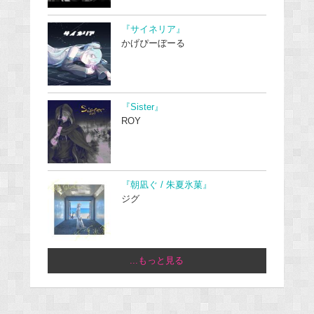
『サイネリア』
かげぴーぼーる
『Sister』
ROY
『朝凪ぐ / 朱夏氷菓』
ジグ
...もっと見る