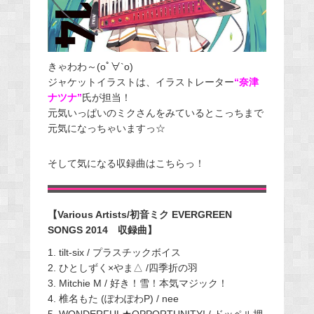
きゃわわ～(oﾟ∀`o)
ジャケットイラストは、イラストレーター
“奈津
ナツナ”
氏が担当！
元気いっぱいのミクさんをみているとこっちまで
元気になっちゃいますっ☆
そして気になる収録曲はこちらっ！
【Various Artists/初音ミク EVERGREEN
SONGS 2014 収録曲】
1. tilt-six / プラスチックボイス
2. ひとしずく×やま△ /四季折の羽
3. Mitchie M / 好き！雪！本気マジック！
4. 椎名もた (ぽわぽわP) / nee