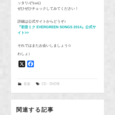
ッタリ♪(*≧ω≦)
ぜひぜひチェックしてみてください！
詳細は公式サイトからどうぞ♪
『初音ミク EVERGREEN SONGS 2014』公式サ
イト>>
それではまたお会いしましょう☆
わしょ）
X
F
a
c
e
音楽
CD・DVD等
b
o
o
関連する記事
k