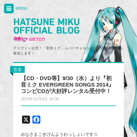
MENU
クリプトン公式！「初音ミク」らバーチャルシンガーの最新情報を
発信します！
音楽
【CD・DVD等】9/30（水）より『初
音ミク EVERGREEN SONGS 2014』
コンピCDが大好評レンタル受付中！
2015年10月9日 10:00
X
F
a
みなさまごきげんようわっしょいです☆
c