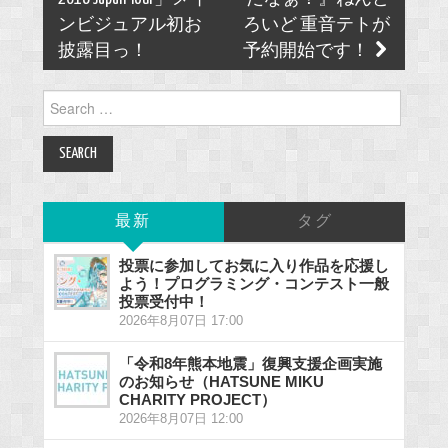
ンビジュアル初お
ろいど 重音テトが
披露目っ！
予約開始です！
Search
for:
最新
タグ
投票に参加してお気に入り作品を応援し
よう！プログラミング・コンテスト一般
投票受付中！
2026年8月07日 17:00
「令和8年熊本地震」復興支援企画実施
のお知らせ（HATSUNE MIKU
CHARITY PROJECT）
2026年8月07日 12:00