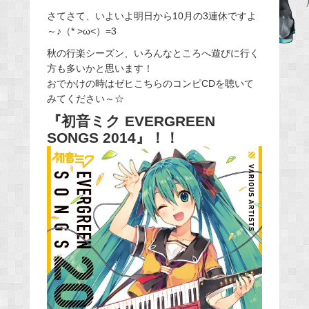
e
さてさて、いよいよ明日から10月の3連休ですよ
～♪（* >ω<）=3
b
o
秋の行楽シーズン、いろんなところへ遊びに行く
o
方も多いかと思います！
おでかけの時はゼヒこちらのコンピCDを聴いて
k
みてください～☆
『初音ミク EVERGREEN
SONGS 2014』！！