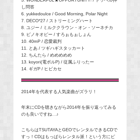
5. WONDERFUL★OPPORTUNITY! / ドッペル押
し問答
6. yukkedoulce / Good Morning, Polar Night
7. DECO*27 / ストリーミングハート
8. ユジー / ミルククラウン・オン・ソーネチカ
9. ピノキオピー / すろぉもぉしょん
10. 40mP / 恋愛裁判
11. とあ / ツギハギスタッカート
12. ちんたら / めめめめめ
13. koyori(電ポルP) / 従属ふりったー
14. ギガP / ヒビカセ
2014年を代表する人気楽曲がズラリ！
年末にCDを聴きながら2014年を振り返ってみる
のも良いですね…♪
こちらはTSUTAYAとGEOでレンタルできるCDで
すっ！CDはもっぱらレンタル派！という方にピ