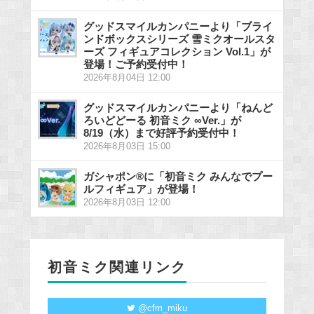
グッドスマイルカンパニーより「ブライ
ンドボックスシリーズ 雪ミクオールスタ
ーズ フィギュアコレクション Vol.1」が
登場！ご予約受付中！
2026年8月04日 12:00
グッドスマイルカンパニーより「ねんど
ろいどどーる 初音ミク ∞Ver.」が
8/19（水）まで好評予約受付中！
2026年8月03日 15:00
ガシャポン®に「初音ミク みんなでプー
ルフィギュア」が登場！
2026年8月03日 12:00
初音ミク関連リンク
@cfm_miku