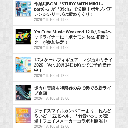
作業用BGM『STUDY WITH MIKU -
part6 -』が『39ch』で公開！ボサノバア
レンジシリーズの締めくくり！
2026年8月06日 19:00
YouTube Music Weekend 12.0のDay2ヘ
ッドライナーに「ポケモン feat. 初音ミ
ク」が参加決定！
2026年8月06日 14:00
1/7スケールフィギュア「マジカルミライ
2026」Ver. 10月14日(水)までご予約受付
中！
2026年8月06日 12:00
ボカロ音楽を和楽器のみで奏でる新ライ
ブ企画！
2026年8月05日 18:00
グッドスマイルカンパニーより、ねんど
ろいど 「亞北ネル」「弱音ハク」が登
場！フェイスメーカーコラボも開催中！
2026年8月05日 12:00