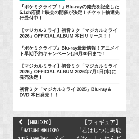
「ポケミクライブ！」Blu-rayの発売を記念した
5.1ch応援上映会の開催が決定！チケット抽選先
行受付中！
【マジカルミライ】初音ミク「マジカルミライ
2026」OFFICIAL ALBUM 本日リリース！！
『ポケミクライブ』Blu-ray最新情報！アニメイ
ト早期予約キャンペーンは6月30日まで！
【マジカルミライ】初音ミク「マジカルミライ
2026」OFFICIAL ALBUM 2026年7月1日(水)に
発売決定！
初音ミク「マジカルミライ 2025」Blu-ray＆
DVD 本日発売！！
Post
【MIKU EXPO】
【フィギュア】
navigation
「HATSUNE MIKU EXPO
『君はじつに馬鹿
2016 Japan Tour」メイ
だなぁ！』ねんど