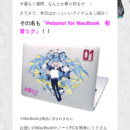
今週も１週間、なんとか乗り切るぞ…！
e
さてさて、本日はかっこいいアイテムをご紹介！
b
o
その名も
「Petamo! for MacBook 初
o
音ミク」
！！
k
※MacBookは商品に含まれません。
お使いのMacBookやノートPCを簡単にミクさん