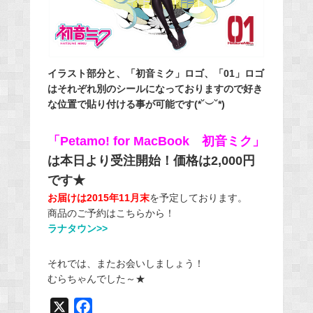
イラスト部分と、「初音ミク」ロゴ、「01」ロゴ
はそれぞれ別のシールになっておりますので好き
な位置で貼り付ける事が可能です(*˘︶˘*)
「Petamo! for MacBook 初音ミク」
は本日より受注開始！価格は2,000円
です★
お届けは2015年11月末
を予定しております。
商品のご予約はこちらから！
ラナタウン>>
それでは、またお会いしましょう！
むらちゃんでした～★
X
F