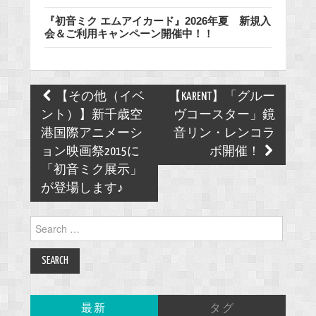
『初音ミク エムアイカード』2026年夏 新規入
会＆ご利用キャンペーン開催中！！
Post
【その他（イベ
【KARENT】「グルー
navigation
ント）】新千歳空
ヴコースター」鏡
港国際アニメーシ
音リン・レンコラ
ョン映画祭2015に
ボ開催！
「初音ミク展示」
が登場します♪
Search
for:
最新
タグ