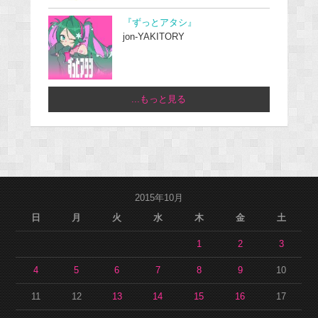
『ずっとアタシ』
jon-YAKITORY
...もっと見る
2015年10月
日
月
火
水
木
金
土
1
2
3
4
5
6
7
8
9
10
11
12
13
14
15
16
17