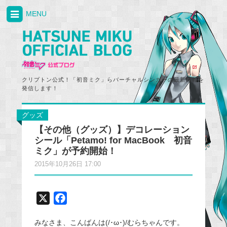
MENU
クリプトン公式！「初音ミク」らバーチャルシンガーの最新情報を
発信します！
グッズ
【その他（グッズ）】デコレーション
シール「Petamo! for MacBook 初音
ミク」が予約開始！
2015年10月26日 17:00
X
F
a
みなさま、こんばんは(/･ω･)/むらちゃんです。
c