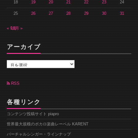
18
19
20
21
22
23
24
25
26
27
28
29
30
31
« 9月
11月 »
アーカイブ
ア
ー
カ
イ
ブ
RSS
各種リンク
コンテンツ投稿サイト piapro
世界最大規模のボカロ楽曲レーベル KARENT
バーチャルシンガー・ラインナップ