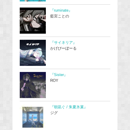
『ruminate』
藍宮ことの
『サイネリア』
かげぴーぼーる
『Sister』
ROY
『朝凪ぐ / 朱夏氷菓』
ジグ