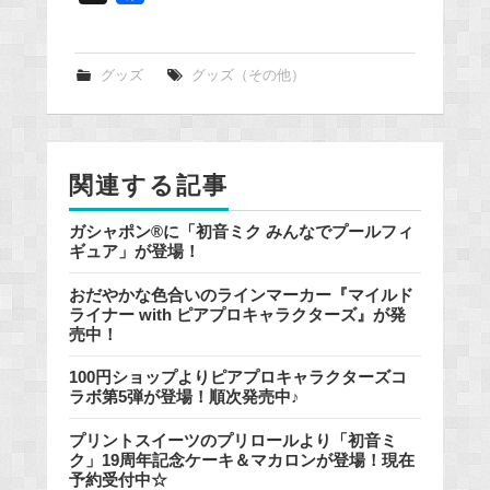
a
c
e
グッズ
グッズ（その他）
b
o
o
関連する記事
k
ガシャポン®に「初音ミク みんなでプールフィ
ギュア」が登場！
おだやかな色合いのラインマーカー『マイルド
ライナー with ピアプロキャラクターズ』が発
売中！
100円ショップよりピアプロキャラクターズコ
ラボ第5弾が登場！順次発売中♪
プリントスイーツのプリロールより「初音ミ
ク」19周年記念ケーキ＆マカロンが登場！現在
予約受付中☆