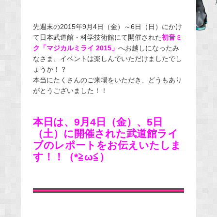
e
b
先週末の2015年9月4日（金）～6日（日）にかけ
o
て日本武道館・科学技術館にて開催された
初音ミ
o
ク「マジカルミライ 2015」
へお越しになったみ
なさま、イベントは楽しんでいただけましたでし
k
ょうか！？
本当にたくさんのご来場をいただき、どうもあり
がとうございました！！
本日は、9月4日（金）、5日
（土）に開催された武道館ライ
ブのレポートをお伝えいたしま
す！！（*≧ω≦）