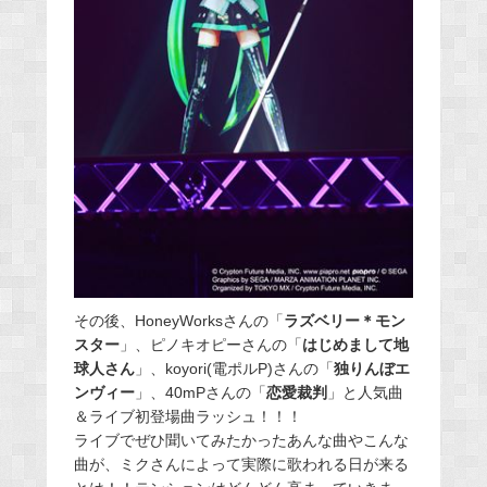
その後、HoneyWorksさんの「
ラズベリー＊モン
スター
」、ピノキオピーさんの「
はじめまして地
球人さん
」、koyori(電ポルP)さんの「
独りんぼエ
ンヴィー
」、40mPさんの「
恋愛裁判
」と人気曲
＆ライブ初登場曲ラッシュ！！！
ライブでぜひ聞いてみたかったあんな曲やこんな
曲が、ミクさんによって実際に歌われる日が来る