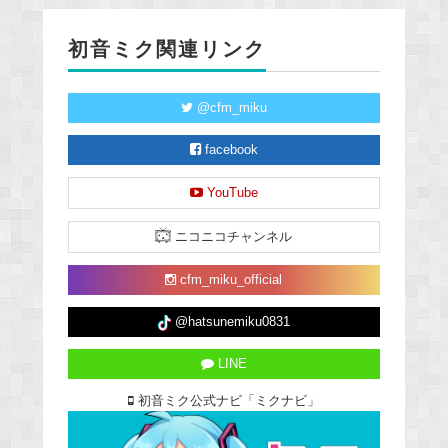
初音ミク関連リンク
@cfm_miku
facebook
YouTube
ニコニコチャンネル
cfm_miku_official
@hatsunemiku0831
LINE
初音ミク公式ナビ「ミクナビ」