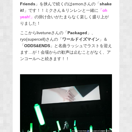
Friends
」を挟んで続くのはemonさんの「
shake
it!
」です！！ミクさん＆リンレンと一緒に
「oh
yeah!」
の掛け合いがたまらなく楽しく盛り上が
りました！
ここからlivetuneさんの「
Packaged
」、
ryo(supercell)さんの「
ワールドイズマイン
」＆
「
ODDS&ENDS
」と名曲ラッシュでラストを迎え
ます…が！会場からの歓声は止むことがなく、ア
ンコールへと続きます！！