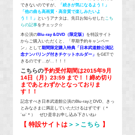
できないのですが、
「続きが気になるよう！」
「他の曲も高画質・高音質で楽しみたいよ
う！！」
というアナタは、先日お知らせした
こち
らの記事
をチェック☆
本公演の
Blu-ray＆DVD（限定版）
を特設サイト
からご購入いただくと、「早期予約キャンペー
ン」として
期間限定購入特典「日本武道館公演記
念ナンバリング付きチケットホルダー」
をGETで
きるのです…が…！！！
こちらの
予約受付期間は
2015年9月
14日（月）23:59 まで！！
締め切り
まであとわずかとなっておりま
す！！
記念すべき日本武道館公演のBlu-rayとDVD、きっ
とみなさまに満足していただけるはずです（＊
´ω`＊） ぜひ是非お申し込み下さいね♪
【 特設サイトは
＞＞こちら
】