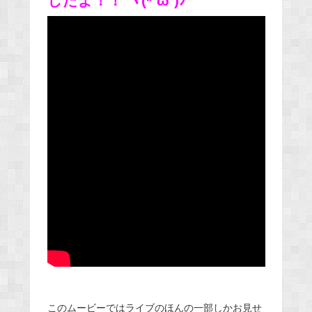
したよ！！
ヾ(*´ω`)ﾉﾞ
このムービーではライブのほんの一部しかお見せ