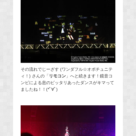
その流れでじーざす (ワンダフル☆オポチュニテ
ィ！) さんの「
リモコン
」へと続きます！鏡音コ
ンビによる息のピッタリあったダンスがキマって
ましたね！！(*ﾟ∀ﾟ)