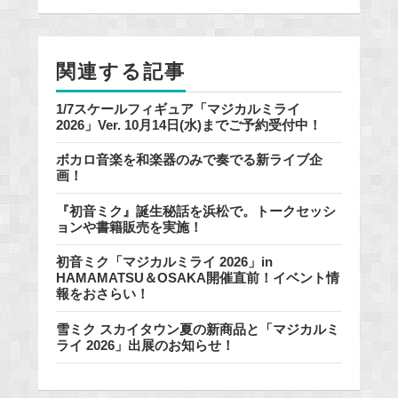
b
o
o
関連する記事
k
1/7スケールフィギュア「マジカルミライ
2026」Ver. 10月14日(水)までご予約受付中！
ボカロ音楽を和楽器のみで奏でる新ライブ企
画！
『初音ミク』誕生秘話を浜松で。トークセッシ
ョンや書籍販売を実施！
初音ミク「マジカルミライ 2026」in
HAMAMATSU＆OSAKA開催直前！イベント情
報をおさらい！
雪ミク スカイタウン夏の新商品と「マジカルミ
ライ 2026」出展のお知らせ！