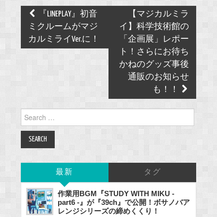
Post
『LINEPLAY』初音
【マジカルミラ
navigation
ミクルームがマジ
イ】科学技術館の
カルミライVer.に！
「企画展」レポー
ト！さらにお待ち
かねのグッズ事後
通販のお知らせ
も！！
Search
for:
最新
タグ
作業用BGM『STUDY WITH MIKU -
part6 -』が『39ch』で公開！ボサノバア
レンジシリーズの締めくくり！