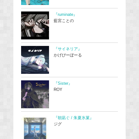
『ruminate』
藍宮ことの
『サイネリア』
かげぴーぼーる
『Sister』
ROY
『朝凪ぐ / 朱夏氷菓』
ジグ