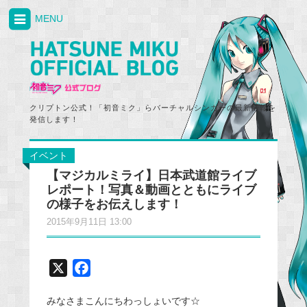
MENU
クリプトン公式！「初音ミク」らバーチャルシンガーの最新情報を
発信します！
イベント
【マジカルミライ】日本武道館ライブ
レポート！写真＆動画とともにライブ
の様子をお伝えします！
2015年9月11日 13:00
X
F
a
みなさまこんにちわっしょいです☆
c