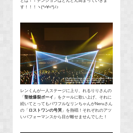
とは！！テンションはどんどん高まっていきま
す！！！ヽ(*>∀<*)ﾉ♪
レンくんが一人ステージに上り、れるりりさんの
「
聖槍爆裂ボーイ
」をクールに歌い上げ、それに
続いてとってもパワフルなリンちゃんがNeruさん
の「
ロストワンの号哭
」を熱唱！それぞれのアツ
いパフォーマンスから目が離せませんでした！