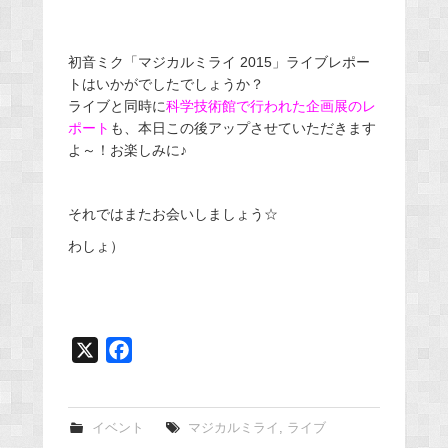
初音ミク「マジカルミライ 2015」ライブレポー
トはいかがでしたでしょうか？
ライブと同時に
科学技術館で行われた企画展のレ
ポート
も、本日この後アップさせていただきます
よ～！お楽しみに♪
それではまたお会いしましょう☆
わしょ）
X
F
a
c
e
イベント
マジカルミライ
,
ライブ