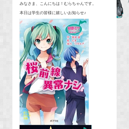
みなさま、こんにちは！むらちゃんです。
c
e
本日は学生の皆様に嬉しいお知らせ♪
b
o
o
k