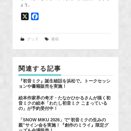
ょう。
X
F
a
c
e
グッズ
書籍
b
o
o
関連する記事
k
『初音ミク』誕生秘話を浜松で。トークセッシ
ョンや書籍販売を実施！
絵本作家界の奇才・たなかひかるさんが描く初
音ミクの絵本「わたし初音ミク こまっている
の」が予約受付中！
「SNOW MIKU 2026」で“初音ミクの生みの
親”サイン会を実施！『創作のミライ』限定グ
ッズも会場販売！