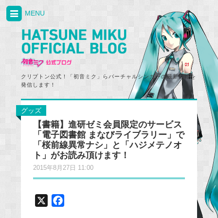
MENU
クリプトン公式！「初音ミク」らバーチャルシンガーの最新情報を
発信します！
グッズ
【書籍】進研ゼミ会員限定のサービス
「電子図書館 まなびライブラリー」で
「桜前線異常ナシ」と「ハジメテノオ
ト」がお読み頂けます！
2015年8月27日 11:00
X
F
a