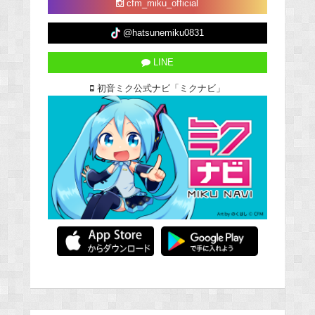
cfm_miku_official
@hatsunemiku0831
LINE
初音ミク公式ナビ「ミクナビ」