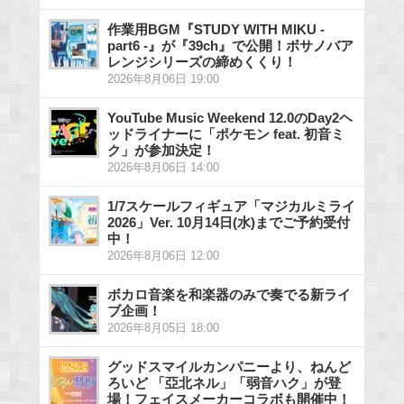
作業用BGM『STUDY WITH MIKU -
part6 -』が『39ch』で公開！ボサノバア
レンジシリーズの締めくくり！
2026年8月06日 19:00
YouTube Music Weekend 12.0のDay2ヘ
ッドライナーに「ポケモン feat. 初音ミ
ク」が参加決定！
2026年8月06日 14:00
1/7スケールフィギュア「マジカルミライ
2026」Ver. 10月14日(水)までご予約受付
中！
2026年8月06日 12:00
ボカロ音楽を和楽器のみで奏でる新ライ
ブ企画！
2026年8月05日 18:00
グッドスマイルカンパニーより、ねんど
ろいど 「亞北ネル」「弱音ハク」が登
場！フェイスメーカーコラボも開催中！