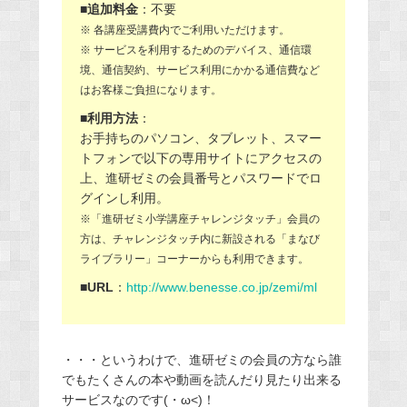
■追加料金
：不要
※ 各講座受講費内でご利用いただけます。
※ サービスを利用するためのデバイス、通信環
境、通信契約、サービス利用にかかる通信費など
はお客様ご負担になります。
■利用方法
：
お手持ちのパソコン、タブレット、スマー
トフォンで以下の専用サイトにアクセスの
上、進研ゼミの会員番号とパスワードでロ
グインし利用。
※「進研ゼミ小学講座チャレンジタッチ」会員の
方は、チャレンジタッチ内に新設される「まなび
ライブラリー」コーナーからも利用できます。
■URL
：
http://www.benesse.co.jp/zemi/ml
・・・というわけで、進研ゼミの会員の方なら誰
でもたくさんの本や動画を読んだり見たり出来る
サービスなのです(・ω<)！