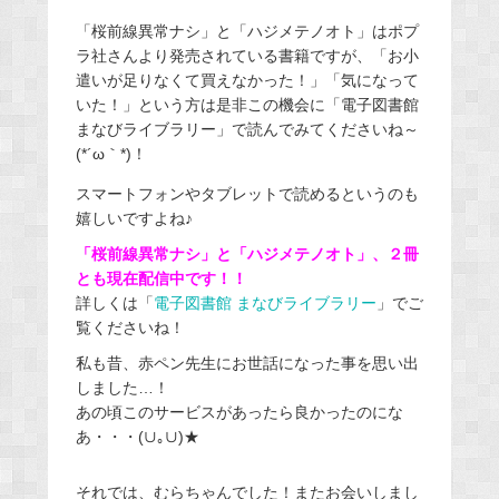
「桜前線異常ナシ」と「ハジメテノオト」はポプ
ラ社さんより発売されている書籍ですが、「お小
遣いが足りなくて買えなかった！」「気になって
いた！」という方は是非この機会に「電子図書館
まなびライブラリー」で読んでみてくださいね～
(*´ω｀*)！
スマートフォンやタブレットで読めるというのも
嬉しいですよね♪
「桜前線異常ナシ」と「ハジメテノオト」、２冊
とも現在配信中です！！
詳しくは「
電子図書館 まなびライブラリー
」でご
覧くださいね！
私も昔、赤ペン先生にお世話になった事を思い出
しました…！
あの頃このサービスがあったら良かったのにな
あ・・・(∪｡∪)★
それでは、むらちゃんでした！またお会いしまし