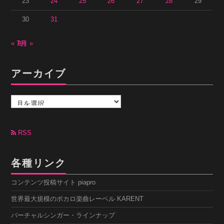
23
24
25
26
27
28
29
30
31
« 7月
9月 »
アーカイブ
ア
ー
カ
イ
ブ
RSS
各種リンク
コンテンツ投稿サイト piapro
世界最大規模のボカロ楽曲レーベル KARENT
バーチャルシンガー・ラインナップ