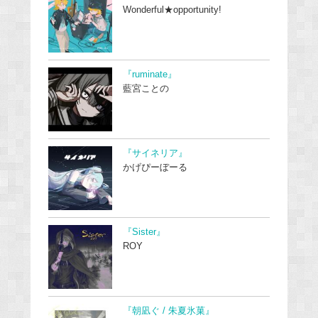
Wonderful★opportunity!
『ruminate』
藍宮ことの
『サイネリア』
かげぴーぼーる
『Sister』
ROY
『朝凪ぐ / 朱夏氷菓』