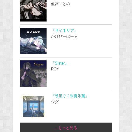
藍宮ことの
『サイネリア』
かげぴーぼーる
『Sister』
ROY
『朝凪ぐ / 朱夏氷菓』
ジグ
...もっと見る