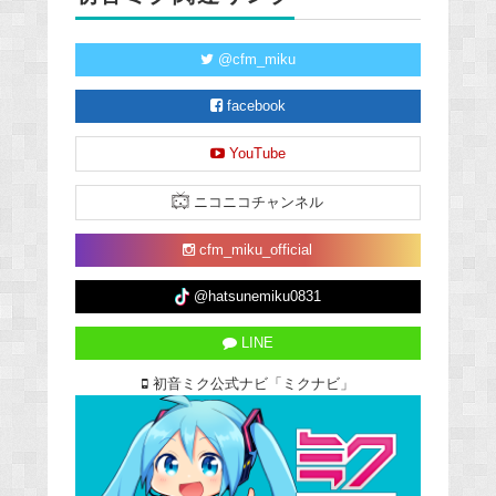
@cfm_miku
facebook
YouTube
ニコニコチャンネル
cfm_miku_official
@hatsunemiku0831
LINE
初音ミク公式ナビ「ミクナビ」