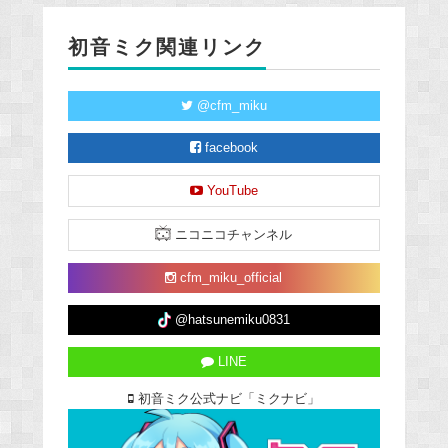
初音ミク関連リンク
@cfm_miku
facebook
YouTube
ニコニコチャンネル
cfm_miku_official
@hatsunemiku0831
LINE
初音ミク公式ナビ「ミクナビ」