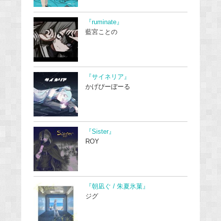
『ruminate』
藍宮ことの
『サイネリア』
かげぴーぼーる
『Sister』
ROY
『朝凪ぐ / 朱夏氷菓』
ジグ