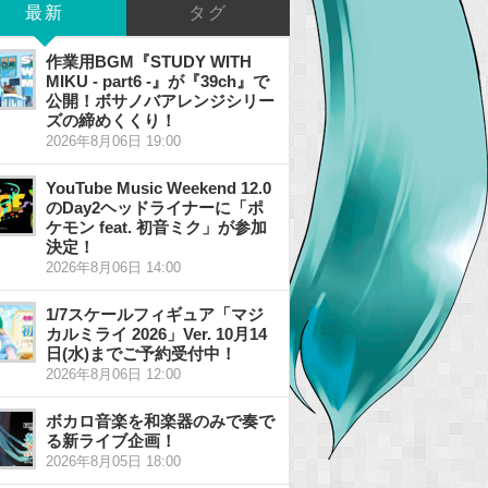
最新
タグ
作業用BGM『STUDY WITH
MIKU - part6 -』が『39ch』で
公開！ボサノバアレンジシリー
ズの締めくくり！
2026年8月06日 19:00
YouTube Music Weekend 12.0
のDay2ヘッドライナーに「ポ
ケモン feat. 初音ミク」が参加
決定！
2026年8月06日 14:00
1/7スケールフィギュア「マジ
カルミライ 2026」Ver. 10月14
日(水)までご予約受付中！
2026年8月06日 12:00
ボカロ音楽を和楽器のみで奏で
る新ライブ企画！
2026年8月05日 18:00