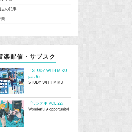
過去の記事
音楽
音楽配信・サブスク
『STUDY WITH MIKU
part 6』
STUDY WITH MIKU
『ワンオポ VOL.22』
Wonderful★opportunity!