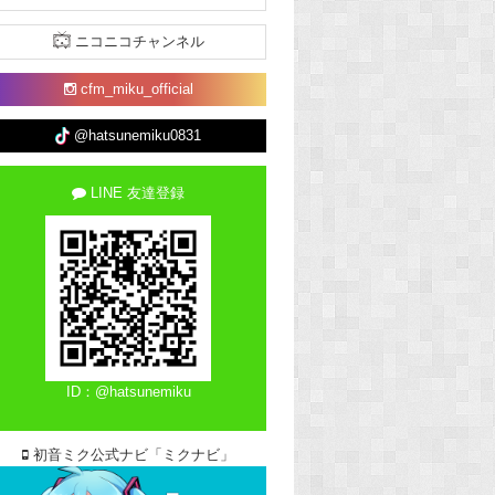
ニコニコチャンネル
cfm_miku_official
@hatsunemiku0831
LINE 友達登録
ID：@hatsunemiku
初音ミク公式ナビ「ミクナビ」