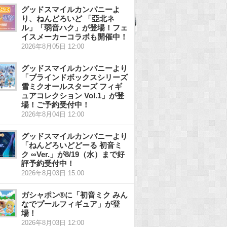
グッドスマイルカンパニーよ
り、ねんどろいど 「亞北ネ
ル」「弱音ハク」が登場！フェ
イスメーカーコラボも開催中！
2026年8月05日 12:00
グッドスマイルカンパニーより
「ブラインドボックスシリーズ
雪ミクオールスターズ フィギ
ュアコレクション Vol.1」が登
場！ご予約受付中！
2026年8月04日 12:00
グッドスマイルカンパニーより
「ねんどろいどどーる 初音ミ
ク ∞Ver.」が8/19（水）まで好
評予約受付中！
2026年8月03日 15:00
ガシャポン®に「初音ミク みん
なでプールフィギュア」が登
場！
2026年8月03日 12:00