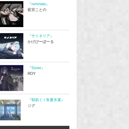
『ruminate』
藍宮ことの
『サイネリア』
かげぴーぼーる
『Sister』
ROY
『朝凪ぐ / 朱夏氷菓』
ジグ