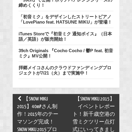
締めくくり！
「初音ミク」をデザインしたストリートピアノ
「LovePiano feat. HATSUNE MIKU」が登場！
iTunes Storeで『初音ミク 通知ボイス』（日本
語／英語）が販売開始！
39ch Originals 『Cocho Cocho / 鬱P feat. 初音
ミク』MV公開！
拝郷メイコさんのクラウドファンディングプロ
ジェクトが7/21（火）まで実施中！
Post
【SNOW MIKU
【SNOW MIKU 2015】
navigation
2015】40mPさん制
イベントレポー
作！2015年のテー
ト！新千歳空港の
マソング完成！
雪ミクツリー点灯
SNOW MIKU 2015プロ
式にいってきまし