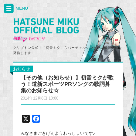
MENU
クリプトン公式！「初音ミク」らバーチャルシンガーの最新情報を
発信します！
お知らせ
【その他（お知らせ）】初音ミクが歌
う！道新スポーツPRソングの歌詞募
集のお知らせ☆
2014年12月8日 10:00
X
F
a
みなさまごきげんようわっしょいです♪
c