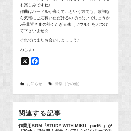
も楽しみですね♪
作曲はハードルが高くて…という方でも、歌詞な
ら気軽にご応募いただけるのではないでしょうか
♪是非皆さまの熱くたぎる魂（ソウル）をぶつけ
て下さいませ☆
それではまたお会いしましょう♪
わしょ）
X
F
a
c
e
お知らせ
音楽（その他）
b
o
o
関連する記事
k
作業用BGM『STUDY WITH MIKU - part6 -』が
『39ch』で公開！ボサノバアレンジシリーズの