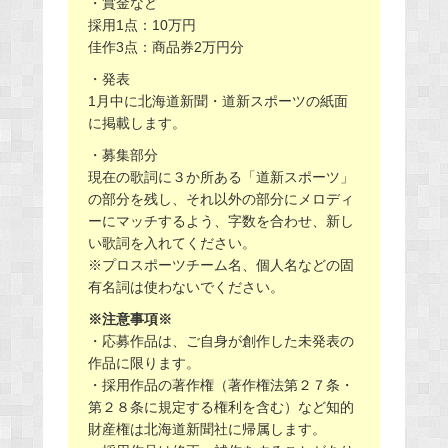
・賞金など
採用1点：10万円
佳作3点：商品券2万円分
・発表
1月中に北海道新聞・道新スポーツの紙面
に掲載します。
・募集部分
現在の歌詞に３か所ある「道新スポーツ」
の部分を残し、それ以外の部分にメロディ
ーにマッチするよう、字数を合わせ、新し
い歌詞を入れてください。
※プロスポーツチーム名、個人名などの固
有名詞は使わないでください。
※注意事項※
・応募作品は、ご自身が創作した未発表の
作品に限ります。
・採用作品の著作権（著作権法第２７条・
第２８条に規定する権利を含む）など知的
財産権は北海道新聞社に帰属します。