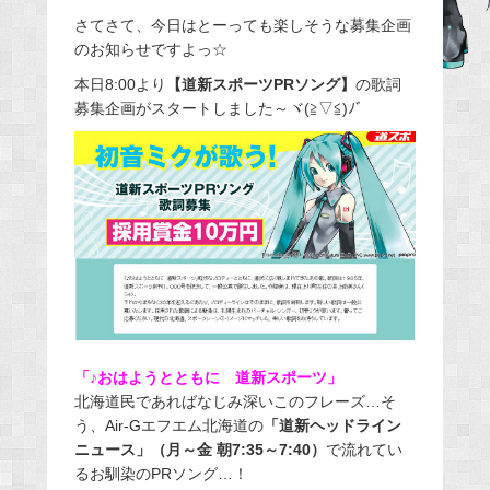
e
さてさて、今日はとーっても楽しそうな募集企画
のお知らせですよっ☆
b
o
本日8:00より
【道新スポーツPRソング】
の歌詞
o
募集企画がスタートしました～ヾ(≧▽≦)ﾉﾞ
k
「♪おはようとともに 道新スポーツ」
北海道民であればなじみ深いこのフレーズ…そ
う、Air-Gエフエム北海道の
「道新ヘッドライン
ニュース」（月～金 朝7:35～7:40）
で流れてい
るお馴染のPRソング…！