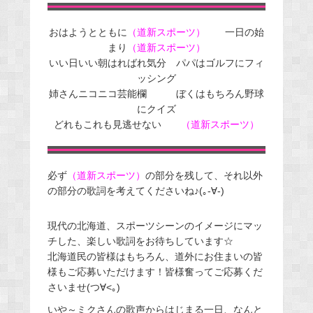
おはようとともに
（道新スポーツ）
一日の始
まり
（道新スポーツ）
いい日いい朝はればれ気分 パパはゴルフにフィ
ッシング
姉さんニコニコ芸能欄 ぼくはもちろん野球
にクイズ
どれもこれも見逃せない
（道新スポーツ）
必ず
（道新スポーツ）
の部分を残して、それ以外
の部分の歌詞を考えてくださいね♪(｡-∀-)
現代の北海道、スポーツシーンのイメージにマッ
チした、楽しい歌詞をお待ちしています☆
北海道民の皆様はもちろん、道外にお住まいの皆
様もご応募いただけます！皆様奮ってご応募くだ
さいませ(つ∀<｡)
いや～ミクさんの歌声からはじまる一日、なんと