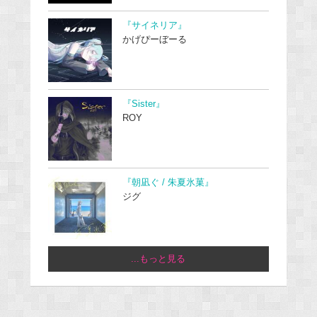
『サイネリア』
かげぴーぼーる
『Sister』
ROY
『朝凪ぐ / 朱夏氷菓』
ジグ
...もっと見る