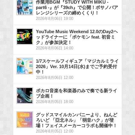
作業用BGM『STUDY WITH MIKU -
part6 -』が『39ch』で公開！ボサノバア
レンジシリーズの締めくくり！
2026年8月06日 19:00
YouTube Music Weekend 12.0のDay2ヘ
ッドライナーに「ポケモン feat. 初音ミ
ク」が参加決定！
2026年8月06日 14:00
1/7スケールフィギュア「マジカルミライ
2026」Ver. 10月14日(水)までご予約受付
中！
2026年8月06日 12:00
ボカロ音楽を和楽器のみで奏でる新ライ
ブ企画！
2026年8月05日 18:00
グッドスマイルカンパニーより、ねんど
ろいど 「亞北ネル」「弱音ハク」が登
場！フェイスメーカーコラボも開催中！
2026年8月05日 12:00