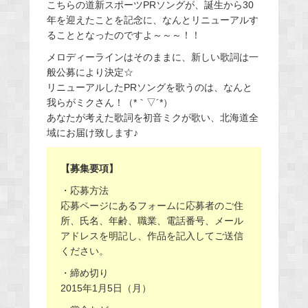
こちらの道新スポーツPRソングが、誕生から30
年を迎えたことを記念に、なんとリニューアルす
ることとなったのですよ～～～！！
メロディーラインはそのままに、新しい歌詞は一
般公募により決定☆
リニューアルしたPRソングを歌うのは、なんと
我らがミクさん！（*｀▽´*）
あなたが考えた歌詞を初音ミクが歌い、北海道全
域にお届け致します♪
【募集要項】
・応募方法
応募ページにあるフォームに応募者のご住
所、氏名、年齢、職業、電話番号、メール
アドレスを明記し、作品を記入してご送信
ください。
・締め切り
2015年1月5日（月）