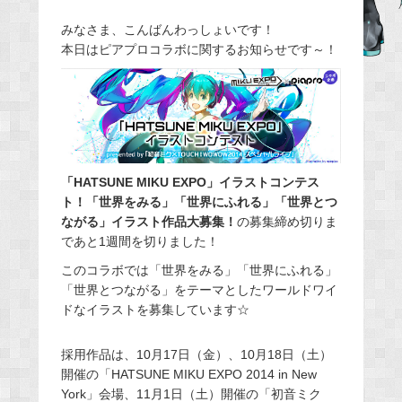
a
みなさま、こんばんわっしょいです！
c
本日はピアプロコラボに関するお知らせです～！
e
b
o
o
k
「HATSUNE MIKU EXPO」イラストコンテス
ト！「世界をみる」「世界にふれる」「世界とつ
ながる」イラスト作品大募集！
の募集締め切りま
であと1週間を切りました！
このコラボでは「世界をみる」「世界にふれる」
「世界とつながる」をテーマとしたワールドワイ
ドなイラストを募集しています☆
採用作品は、10月17日（金）、10月18日（土）
開催の「HATSUNE MIKU EXPO 2014 in New
York」会場、11月1日（土）開催の「初音ミク