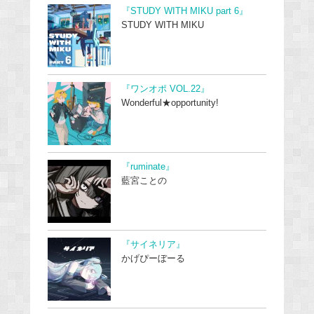
『STUDY WITH MIKU part 6』
STUDY WITH MIKU
『ワンオポ VOL.22』
Wonderful★opportunity!
『ruminate』
藍宮ことの
『サイネリア』
かげぴーぼーる