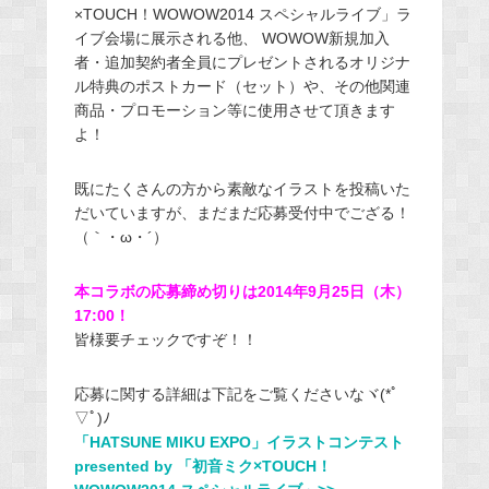
×TOUCH！WOWOW2014 スペシャルライブ」ラ
イブ会場に展示される他、 WOWOW新規加入
者・追加契約者全員にプレゼントされるオリジナ
ル特典のポストカード（セット）や、その他関連
商品・プロモーション等に使用させて頂きます
よ！
既にたくさんの方から素敵なイラストを投稿いた
だいていますが、まだまだ応募受付中でござる！
（｀・ω・´）
本コラボの応募締め切りは2014年9月25日（木）
17:00！
皆様要チェックですぞ！！
応募に関する詳細は下記をご覧くださいなヾ(*ﾟ
▽ﾟ)ﾉ
「HATSUNE MIKU EXPO」イラストコンテスト
presented by 「初音ミク×TOUCH！