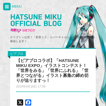
MENU
クリプトン公式！「初音ミク」らバーチャルシンガーの最新情報を
発信します！
ピアプロ
【ピアプロコラボ】「HATSUNE
MIKU EXPO」イラストコンテスト！
「世界をみる」「世界にふれる」「世
界とつながる」イラスト募集の締め切
りが迫りますっ！
2014年9月18日 17:00
X
F