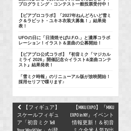
プログラミング・コンテスト一般投票受付中！
【ピアプロコラボ】「2027年ねんどろいど雪ミ
ク＆ラビット・ユキネ衣装大募集！」結果発
表！
UFOの日に「日清焼そばU.F.O.」と濃厚コラボ
レーション！イラスト＆楽曲の公募開始！
【ピアプロ公式コラボ】『初音ミク「マジカル
ミライ 2026」開催記念☆イラスト&楽曲コンテ
スト』結果発表！
「雪ミク時報」のリニューアル版が放映開始！
採用セリフで喋ります♪
Post
【フィギュア】
【MIKU EXPO】『MIKU
navigation
スケールフィギュ
EXPO in NY』イベント
ア「初音ミク Tell
情報更新！＆初音
Your World Ver.」が登
ミク全米人気TV出