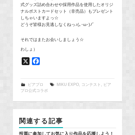
式グッズ詰め合わせや採用作品を使用したオリジ
ナルポストカードセット（非売品）もプレゼント
しちゃいますよっ☆
どうぞ皆様お見逃しなくねっ♪(｡･ω･)ﾉﾞ
それではまたお会いしましょう☆
わしょ）
X
F
a
c
e
ピアプロ
MIKU EXPO
,
コンテスト
,
ピア
プロ公式コラボ
b
o
o
k
関連する記事
投票に参加してお気に入り作品を応援しよう！