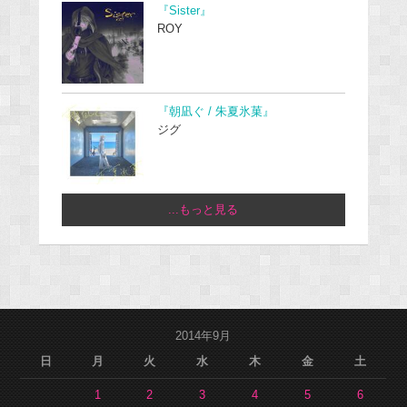
『Sister』
ROY
『朝凪ぐ / 朱夏氷菓』
ジグ
...もっと見る
2014年9月
日
月
火
水
木
金
土
1
2
3
4
5
6