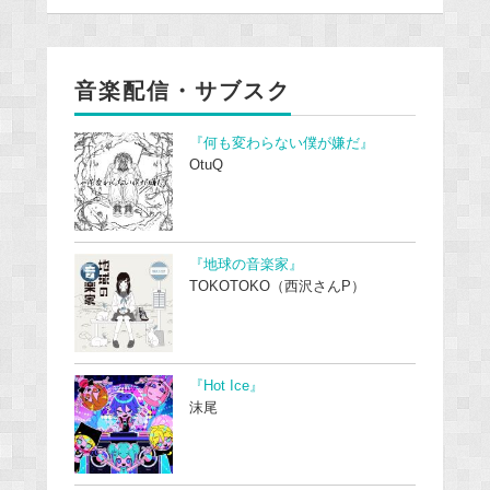
音楽配信・サブスク
『何も変わらない僕が嫌だ』
OtuQ
『地球の音楽家』
TOKOTOKO（西沢さんP）
『Hot Ice』
沫尾