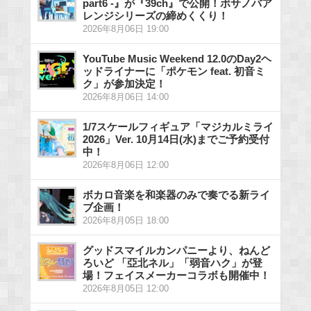
part6 -』が『39ch』で公開！ボサノバア
レンジシリーズの締めくくり！
2026年8月06日 19:00
YouTube Music Weekend 12.0のDay2ヘ
ッドライナーに「ポケモン feat. 初音ミ
ク」が参加決定！
2026年8月06日 14:00
1/7スケールフィギュア「マジカルミライ
2026」Ver. 10月14日(水)までご予約受付
中！
2026年8月06日 12:00
ボカロ音楽を和楽器のみで奏でる新ライ
ブ企画！
2026年8月05日 18:00
グッドスマイルカンパニーより、ねんど
ろいど 「亞北ネル」「弱音ハク」が登
場！フェイスメーカーコラボも開催中！
2026年8月05日 12:00