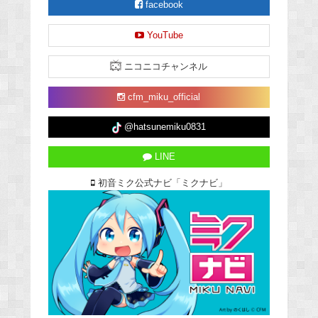
facebook
YouTube
ニコニコチャンネル
cfm_miku_official
@hatsunemiku0831
LINE
初音ミク公式ナビ「ミクナビ」