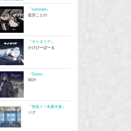
『ruminate』
藍宮ことの
『サイネリア』
かげぴーぼーる
『Sister』
ROY
『朝凪ぐ / 朱夏氷菓』
ジグ