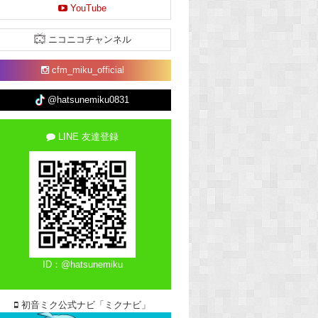
YouTube
ニコニコチャンネル
cfm_miku_official
@hatsunemiku0831
LINE 友達登録
ID：@hatsunemiku
初音ミク公式ナビ「ミクナビ」