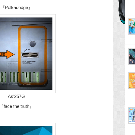
『Polkadodge』
As'257G
『face the truth』