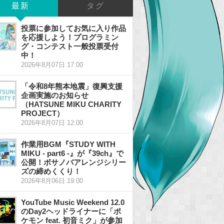
最新
タグ
投票に参加してお気に入り作品
を応援しよう！プログラミン
グ・コンテスト一般投票受付
中！
2026年8月07日 17:00
「令和8年熊本地震」復興支援
企画実施のお知らせ
（HATSUNE MIKU CHARITY
PROJECT）
2026年8月07日 12:00
作業用BGM『STUDY WITH
MIKU - part6 -』が『39ch』で
公開！ボサノバアレンジシリー
ズの締めくくり！
2026年8月06日 19:00
YouTube Music Weekend 12.0
のDay2ヘッドライナーに「ポ
ケモン feat. 初音ミク」が参加