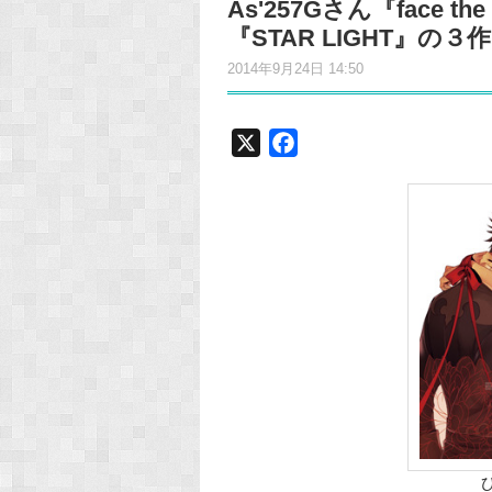
As'257Gさん『face the
『STAR LIGHT』の
2014年9月24日 14:50
X
F
a
c
e
b
o
o
k