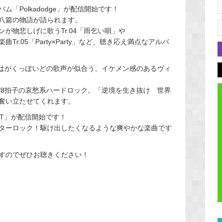
ム「Polkadodge」が配信開始です！
八篇の物語が語られます。
が物悲しげに歌うTr.04「雨乞い唄」や
r.05「Party×Party」など、聴き応え満点なアルバ
 truth」はがくっぽいどの歌声が似合う、イケメン感のあるヴィ
rty」は6/8拍子の哀愁系ハードロック。「逆境を生き抜け 世界
奮い立たせてくれます。
LIGHT」が配信開始です！
ターロック！駆け出したくなるような爽やかな楽曲です
すのでぜひお聴きください！