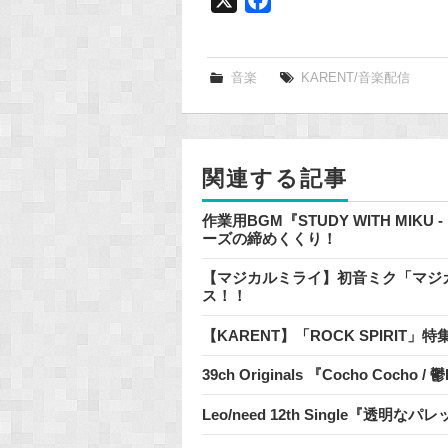
a
c
e
音楽
KARENT/音楽配信
b
o
o
関連する記事
k
作業用BGM『STUDY WITH MIKU
ーズの締めくくり！
【マジカルミライ】初音ミク「マジカルミラ
ス！！
【KARENT】「ROCK SPIRIT
39ch Originals 『Cocho Cocho
Leo/need 12th Single『透