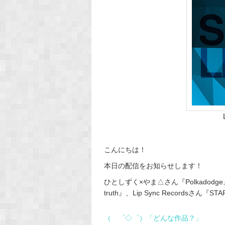
こんにちは！
本日の配信をお知らせします！
ひとしずく×やま△さん『Polkadodge
truth』、Lip Sync Records
（ ゜◇゜）「どんな作品？」