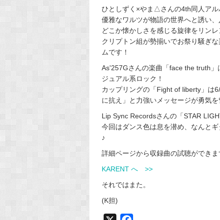
ひとしずく×やま△さんの4th同人アルバ
優雅なワルツが物語の世界へと誘い、
どこか懐かしさを感じる旋律をリンレン
クリプトン組が勢揃いでお祭り騒ぎな楽曲T
ムです！
As'257Gさんの楽曲「face the
ジュアル系ロック！
カップリングの「Fight of libe
に抗え」と力強いメッセージが勇気を
Lip Sync Recordsさんの「STAR 
今回はダンス色は息を潜め、なんとギ
♪
詳細ページから収録曲の試聴ができま
KARENT へ >>
それではまた。
(K担)
X
F