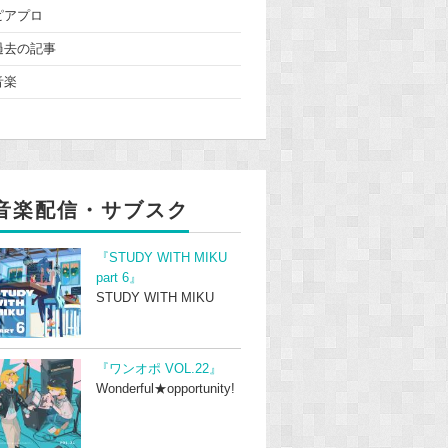
ピアプロ
過去の記事
音楽
音楽配信・サブスク
『STUDY WITH MIKU
part 6』
STUDY WITH MIKU
『ワンオポ VOL.22』
Wonderful★opportunity!