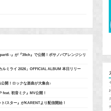
 - part6 -』が『39ch』で公開！ボサノバアレンジシリ
イ 2026」OFFICIAL ALBUM 本日リリー
」特集公開！ロックな楽曲が大集合♪
 / 鬱P feat. 初音ミク』MV公開！
明なパレット/スター』がKARENTより配信開始！