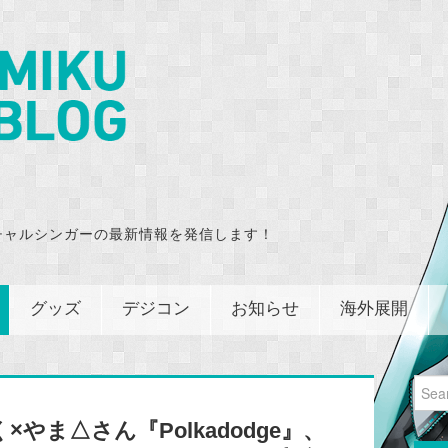
チャルシンガーの最新情報を発信します！
グッズ
デジコン
お知らせ
海外展開
Sear
for:
×やま△さん『Polkadodge』、