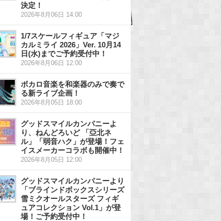
決定！
2026年8月06日 14:00
1/7スケールフィギュア「マジ
カルミライ 2026」Ver. 10月14
日(水)までご予約受付中！
2026年8月06日 12:00
ボカロ音楽を和楽器のみで奏で
る新ライブ企画！
2026年8月05日 18:00
グッドスマイルカンパニーよ
り、ねんどろいど 「亞北ネ
ル」「弱音ハク」が登場！フェ
イスメーカーコラボも開催中！
2026年8月05日 12:00
グッドスマイルカンパニーより
「ブラインドボックスシリーズ
雪ミクオールスターズ フィギ
ュアコレクション Vol.1」が登
場！ご予約受付中！