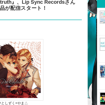
 truth』、Lip Sync Recordsさん
３作品が配信スタート！
ひとしずく×やま△