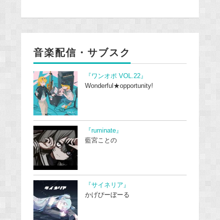
音楽配信・サブスク
『ワンオポ VOL.22』
Wonderful★opportunity!
『ruminate』
藍宮ことの
『サイネリア』
かげぴーぼーる