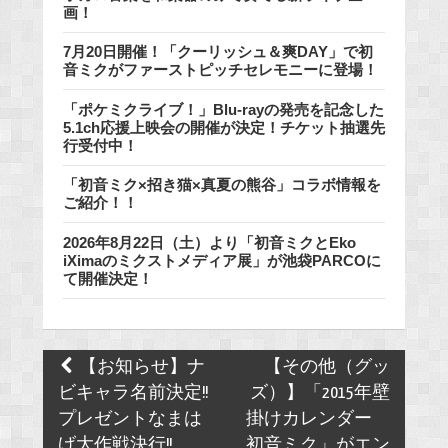
画！
7月20日開催！「クーリッシュ＆爽DAY」で初
音ミクがファーストピッチセレモニーに登場！
「ポケミクライブ！」Blu-rayの発売を記念した
5.1ch応援上映会の開催が決定！チケット抽選先
行受付中！
「初音ミク×招き猫×真夏の熊谷」コラボ情報を
ご紹介！！
2026年8月22日（土）より「初音ミクとEko
iXimaのミクストメディア展」が池袋PARCOに
て開催決定！
Post
【お知らせ】ナ
【その他（グッ
navigation
ビキャラ名前決定!!
ズ）】「2015年壁
プレゼントなまは
掛けカレンダー
げ大作戦決行!!
初音ミク」がエン