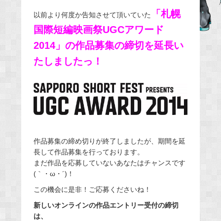
e
「札幌
以前より何度か告知させて頂いていた
b
国際短編映画祭UGCアワード
o
2014」の
作品募集の締切を延長い
o
たしましたっ！
k
作品募集の締め切りが終了しましたが、期間を延
長して作品募集を行っております。
まだ作品を応募していないあなたはチャンスです
(｀・ω・´)！
この機会に是非！ご応募くださいね！
新しいオンラインの作品エントリー受付の締切
は、