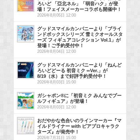
ろいど 「亞北ネル」「弱音ハク」が登
場！フェイスメーカーコラボも開催中！
2026年8月05日 12:00
グッドスマイルカンパニーより「ブライ
ンドボックスシリーズ 雪ミクオールスタ
ーズ フィギュアコレクション Vol.1」が
登場！ご予約受付中！
2026年8月04日 12:00
グッドスマイルカンパニーより「ねんど
ろいどどーる 初音ミク ∞Ver.」が
8/19（水）まで好評予約受付中！
2026年8月03日 15:00
ガシャポン®に「初音ミク みんなでプー
ルフィギュア」が登場！
2026年8月03日 12:00
おだやかな色合いのラインマーカー『マ
イルドライナー with ピアプロキャラク
ターズ』が発売中！
2026年7月31日 15:00