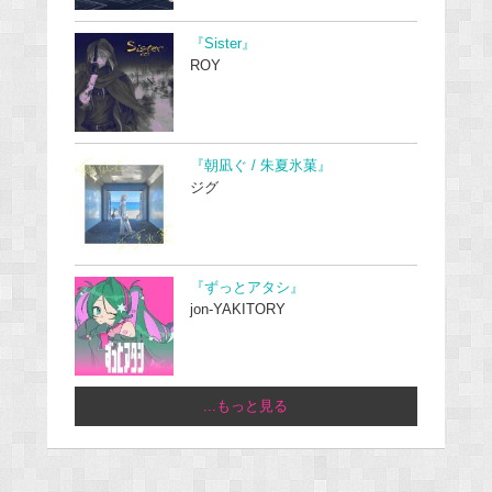
『Sister』
ROY
『朝凪ぐ / 朱夏氷菓』
ジグ
『ずっとアタシ』
jon-YAKITORY
...もっと見る