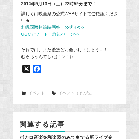
2014年9月13日（土）23時59分まで！
詳しくは映画祭の公式WEBサイトでご確認くださ
い★
札幌国際短編映画祭 公式HP>>
UGCアワード 詳細ページ>>
それでは、また後ほどお会いしましょう～！
むらちゃんでした( ´ ▽ ` )ﾉ
X
F
a
c
e
イベント
イベント（その他）
b
o
o
関連する記事
k
ボカロ音楽を和楽器のみで奏でる新ライブ企