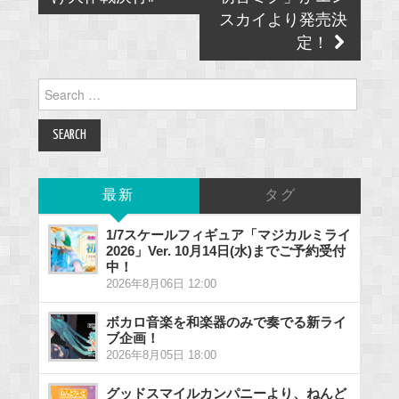
スカイより発売決
定！
Search
for:
最新
タグ
1/7スケールフィギュア「マジカルミライ
2026」Ver. 10月14日(水)までご予約受付
中！
2026年8月06日 12:00
ボカロ音楽を和楽器のみで奏でる新ライ
ブ企画！
2026年8月05日 18:00
グッドスマイルカンパニーより、ねんど