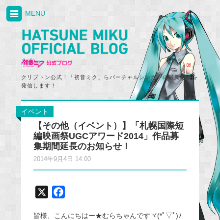
MENU
クリプトン公式！「初音ミク」らバーチャルシンガーの最新情報を
発信します！
イベント
【その他（イベント）】「札幌国際短
編映画祭UGCアワード2014」作品募
集期間延長のお知らせ！
2014年9月4日 14:00
X
F
a
皆様、こんにちはー★むらちゃんですヾ(*ﾟ▽ﾟ)ﾉ
c