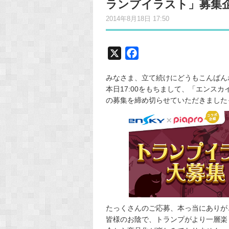
ランプイラスト」募集
2014年8月18日 17:50
X
F
a
みなさま、立て続けにどうもこんばん
c
本日17:00をもちまして、「エンス
e
の募集を締め切らせていただきました
b
o
o
k
たっくさんのご応募、本っ当にありが
皆様のお陰で、トランプがより一層楽