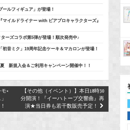
でプールフィギュア」が登場！
マイルドライナー with ピアプロキャラクターズ』
クターズコラボ第5弾が登場！順次発売中♪
「初音ミク」19周年記念ケーキ＆マカロンが登場！
6年夏 新規入会＆ご利用キャンペーン開催中！！
モ×
【その他（イベント）】本日18時30
ス」
分開演！『イーハトーブ交響曲』再
た！
演★当日券も若干数販売予定！