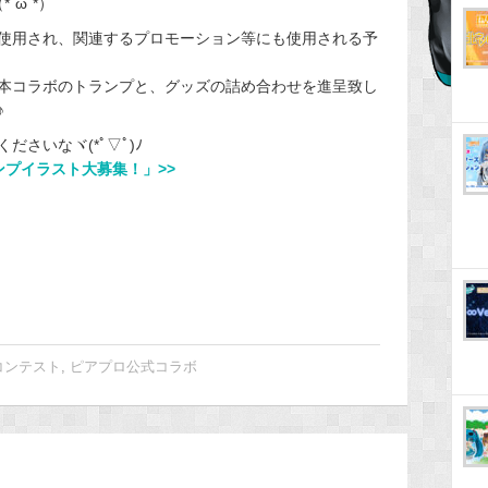
´ω`*）
使用され、関連するプロモーション等にも使用される予
本コラボのトランプと、グッズの詰め合わせを進呈致し
♪
さいなヾ(*ﾟ▽ﾟ)ﾉ
ンプイラスト大募集！」>>
コンテスト
,
ピアプロ公式コラボ