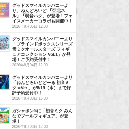
グッドスマイルカンパニーよ
り、ねんどろいど 「亞北ネ
ル」「弱音ハク」が登場！フェ
イスメーカーコラボも開催中！
2026年8月05日 12:00
グッドスマイルカンパニーより
「ブラインドボックスシリーズ
雪ミクオールスターズ フィギ
ュアコレクション Vol.1」が登
場！ご予約受付中！
2026年8月04日 12:00
グッドスマイルカンパニーより
「ねんどろいどどーる 初音ミ
ク ∞Ver.」が8/19（水）まで好
評予約受付中！
2026年8月03日 15:00
ガシャポン®に「初音ミク みん
なでプールフィギュア」が登
場！
2026年8月03日 12:00