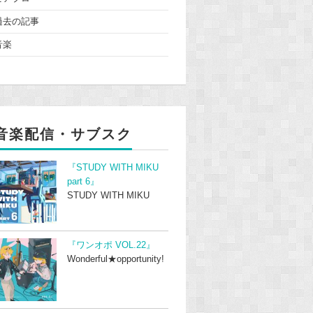
過去の記事
音楽
音楽配信・サブスク
『STUDY WITH MIKU
part 6』
STUDY WITH MIKU
『ワンオポ VOL.22』
Wonderful★opportunity!