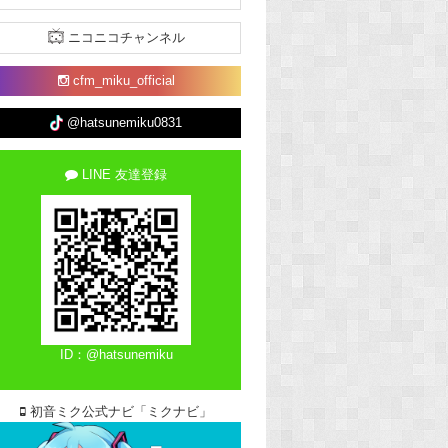
ニコニコチャンネル
cfm_miku_official
@hatsunemiku0831
LINE 友達登録
ID：@hatsunemiku
初音ミク公式ナビ「ミクナビ」