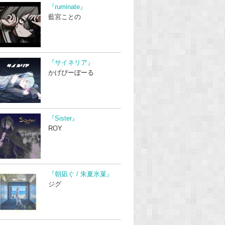
『ruminate』
藍宮ことの
『サイネリア』
かげぴーぼーる
『Sister』
ROY
『朝凪ぐ / 朱夏氷菓』
ジグ