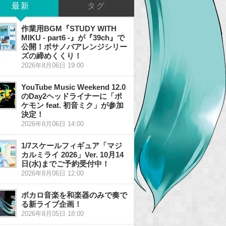
最新
タグ
作業用BGM『STUDY WITH
MIKU - part6 -』が『39ch』で
公開！ボサノバアレンジシリー
ズの締めくくり！
2026年8月06日 19:00
YouTube Music Weekend 12.0
のDay2ヘッドライナーに「ポ
ケモン feat. 初音ミク」が参加
決定！
2026年8月06日 14:00
1/7スケールフィギュア「マジ
カルミライ 2026」Ver. 10月14
日(水)までご予約受付中！
2026年8月06日 12:00
ボカロ音楽を和楽器のみで奏で
る新ライブ企画！
2026年8月05日 18:00