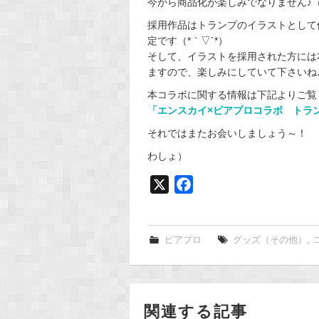
今から商品化が楽しみでなりません♪（*
採用作品はトランプのイラストとして
定です（*｀▽´*）
そして、イラストを採用された方には
ますので、楽しみにしていて下さいね
本コラボに関する情報は下記よりご覧くだ
「エンスカイ×ピアプロコラボ トラ
それではまたお会いしましょう～！
わしょ）
X
F
a
c
e
ピアプロ
グッズ（その他）
,
b
o
o
関連する記事
k