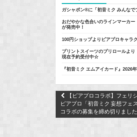
ガシャポン®に「初音ミク みんな
おだやかな色合いのラインマーカー『
が発売中！
100円ショップよりピアプロキャラ
プリントスイーツのプリロールより
現在予約受付中☆
『初音ミク エムアイカード』202
Post
【ピアプロコラボ】フェリシ
navigation
ピアプロ「初音ミク 妄想フェ
コラボの募集を締め切りまし