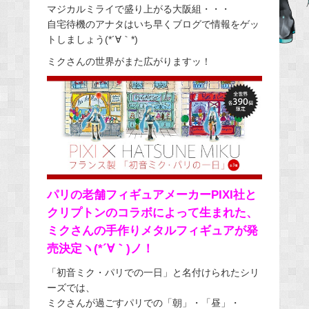
マジカルミライで盛り上がる大阪組・・・
e
自宅待機のアナタはいち早くブログで情報をゲッ
b
トしましょう(*´∀｀*)
o
ミクさんの世界がまた広がりますッ！
o
k
パリの老舗フィギュアメーカーPIXI社と
クリプトンのコラボによって生まれた、
ミクさんの手作りメタルフィギュアが発
売決定ヽ(*´∀｀)ノ！
「初音ミク・パリでの一日」と名付けられたシリ
ーズでは、
ミクさんが過ごすパリでの「朝」・「昼」・