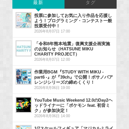
最新
タグ
投票に参加してお気に入り作品を応援し
よう！プログラミング・コンテスト一般
投票受付中！
2026年8月07日 17:00
「令和8年熊本地震」復興支援企画実施
のお知らせ（HATSUNE MIKU
CHARITY PROJECT）
2026年8月07日 12:00
作業用BGM『STUDY WITH MIKU -
part6 -』が『39ch』で公開！ボサノバア
レンジシリーズの締めくくり！
2026年8月06日 19:00
YouTube Music Weekend 12.0のDay2ヘ
ッドライナーに「ポケモン feat. 初音ミ
ク」が参加決定！
2026年8月06日 14:00
1/7スケールフィギュア「マジカルミライ