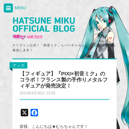
MENU
クリプトン公式！「初音ミク」らバーチャルシンガーの最新情報を
発信します！
グッズ
【フィギュア】『PIXI×初音ミク』の
コラボ！フランス製の手作りメタルフ
ィギュアが発売決定！
2014年8月30日 13:00
X
F
a
皆様、こんにちは★むらちゃんです！
c