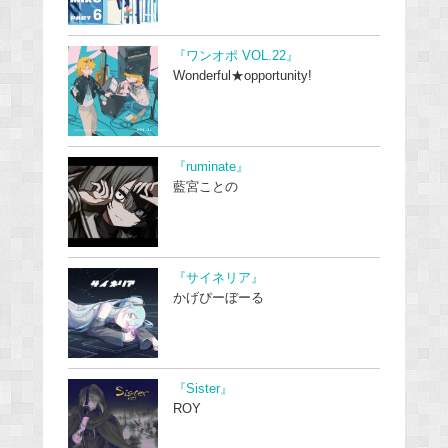
『ワンオポ VOL.22』
Wonderful★opportunity!
『ruminate』
藍宮ことの
『サイネリア』
かげぴーぼーる
『Sister』
ROY