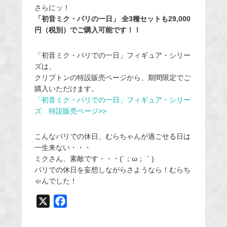
さらにッ！
「初音ミク・パリの一日」 全3種セットも29,000
円（税別）でご購入可能です！！
「初音ミク・パリでの一日」フィギュア・シリー
ズは、
クリプトンの特設販売ページから、期間限定でご
購入いただけます。
「初音ミク・パリでの一日」フィギュア・シリー
ズ 特設販売ページ>>
こんなパリでの休日、むらちゃんが過ごせる日は
一生来ない・・・
ミクさん、素敵です・・・(´；ω；｀)
パリでの休日を妄想しながらさようなら！むらち
ゃんでした！
X
F
a