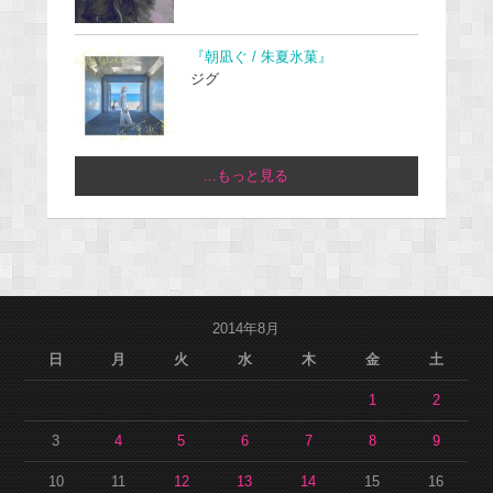
『朝凪ぐ / 朱夏氷菓』
ジグ
...もっと見る
2014年8月
日
月
火
水
木
金
土
1
2
3
4
5
6
7
8
9
10
11
12
13
14
15
16