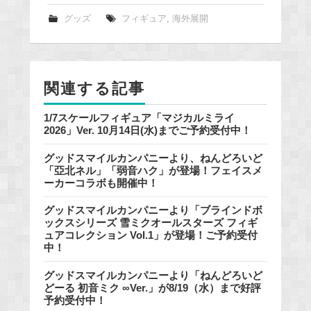
c
e
グッズ
フィギュア
,
海外展開
b
o
o
関連する記事
k
1/7スケールフィギュア「マジカルミライ
2026」Ver. 10月14日(水)までご予約受付中！
グッドスマイルカンパニーより、ねんどろいど
「亞北ネル」「弱音ハク」が登場！フェイスメ
ーカーコラボも開催中！
グッドスマイルカンパニーより「ブラインドボ
ックスシリーズ 雪ミクオールスターズ フィギ
ュアコレクション Vol.1」が登場！ご予約受付
中！
グッドスマイルカンパニーより「ねんどろいど
どーる 初音ミク ∞Ver.」が8/19（水）まで好評
予約受付中！