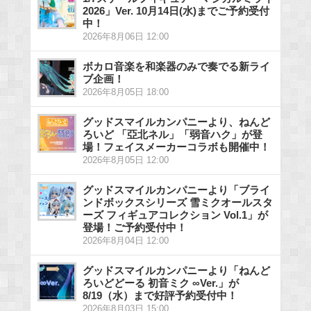
2026」Ver. 10月14日(水)までご予約受付
中！
2026年8月06日 12:00
ボカロ音楽を和楽器のみで奏でる新ライ
ブ企画！
2026年8月05日 18:00
グッドスマイルカンパニーより、ねんど
ろいど 「亞北ネル」「弱音ハク」が登
場！フェイスメーカーコラボも開催中！
2026年8月05日 12:00
グッドスマイルカンパニーより「ブライ
ンドボックスシリーズ 雪ミクオールスタ
ーズ フィギュアコレクション Vol.1」が
登場！ご予約受付中！
2026年8月04日 12:00
グッドスマイルカンパニーより「ねんど
ろいどどーる 初音ミク ∞Ver.」が
8/19（水）まで好評予約受付中！
2026年8月03日 15:00