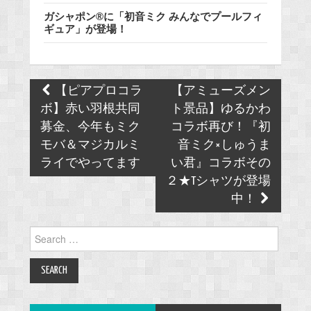
ガシャポン®に「初音ミク みんなでプールフィ
ギュア」が登場！
Post
【ピアプロコラ
【アミューズメン
navigation
ボ】赤い羽根共同
ト景品】ゆるかわ
募金、今年もミク
コラボ再び！『初
モバ＆マジカルミ
音ミク×しゅうま
ライでやってます
い君』コラボその
２★Tシャツが登場
中！
Search
for: