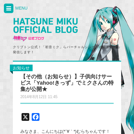
MENU
クリプトン公式！「初音ミク」らバーチャルシンガーの最新情報を
発信します！
お知らせ
【その他（お知らせ）】子供向けサー
ビス「Yahoo!きっず」でミクさんの特
集が公開★
2014年8月12日 11:45
X
F
a
みなさま、こんにちは(*´∀｀*)むらちゃんです！
c