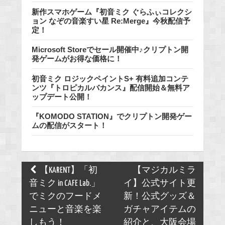
新作スマホゲーム『初音ミク ぐらふぃコレクシ
ョン なぞの音楽すい星 Re:Merge』今秋配信予
定！
Microsoft Storeでセール開催中♪クリプトン開
発ゲームがお得な価格に！
初音ミク ロジックペイントS+ 有料追加コンテ
ンツ『トロピカルバカンス』配信開始＆無料ア
ップデート公開！
『KOMODO STATION』でクリプトン開発ゲー
ムの配信がスタート！
Post
【KARENT】「初
【マジカルミラ
navigation
音ミク in CAFE Lab.」
イ】公式サイト更
でミクのフードメ
新！公式グッズ＆
ニューと音楽を楽
ガチャアイテムの
しもう！
紹介と、大阪会場