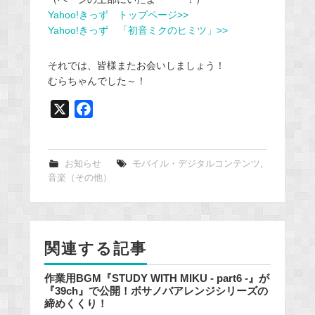
Yahoo!きっず トップページ>>
Yahoo!きっず 「初音ミクのヒミツ」>>
それでは、皆様またお会いしましょう！
むらちゃんでした～！
X
F
a
c
e
お知らせ
モバイル・デジタルコンテンツ
,
音楽（その他）
b
o
o
k
関連する記事
作業用BGM『STUDY WITH MIKU - part6 -』が
『39ch』で公開！ボサノバアレンジシリーズの
締めくくり！