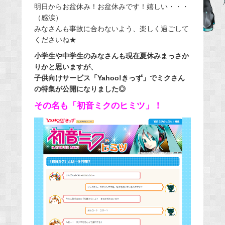
明日からお盆休み！お盆休みです！嬉しい・・・
e
（感涙）
b
みなさんも事故に合わないよう、楽しく過ごして
o
くださいね★
o
小学生や中学生のみなさんも現在夏休みまっさか
k
りかと思いますが、
子供向けサービス「Yahoo!きっず」でミクさん
の特集が公開になりました◎
その名も「初音ミクのヒミツ」！