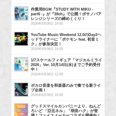
作業用BGM『STUDY WITH MIKU -
part6 -』が『39ch』で公開！ボサノバア
レンジシリーズの締めくくり！
2026年8月06日 19:00
YouTube Music Weekend 12.0のDay2ヘ
ッドライナーに「ポケモン feat. 初音ミ
ク」が参加決定！
2026年8月06日 14:00
1/7スケールフィギュア「マジカルミライ
2026」Ver. 10月14日(水)までご予約受付
中！
2026年8月06日 12:00
ボカロ音楽を和楽器のみで奏でる新ライ
ブ企画！
2026年8月05日 18:00
グッドスマイルカンパニーより、ねんど
ろいど 「亞北ネル」「弱音ハク」が登
場！フェイスメーカーコラボも開催中！