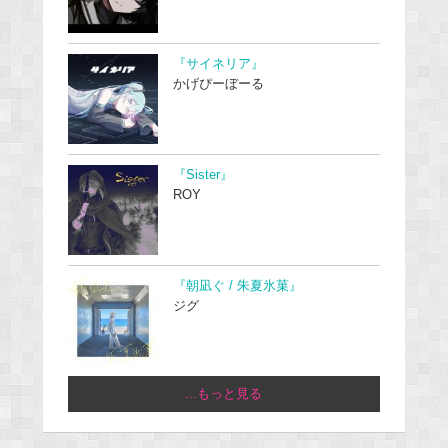
『サイネリア』
かげぴーぼーる
『Sister』
ROY
『朝凪ぐ / 朱夏氷菓』
ジグ
...もっと見る