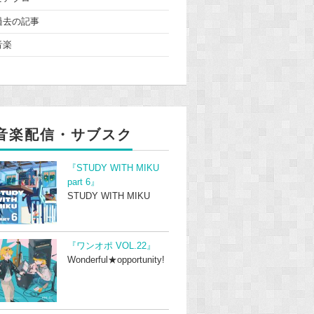
過去の記事
音楽
音楽配信・サブスク
『STUDY WITH MIKU
part 6』
STUDY WITH MIKU
『ワンオポ VOL.22』
Wonderful★opportunity!