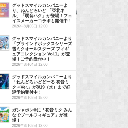
グッドスマイルカンパニーよ
り、ねんどろいど 「亞北ネ
ル」「弱音ハク」が登場！フェ
イスメーカーコラボも開催中！
2026年8月05日 12:00
グッドスマイルカンパニーより
「ブラインドボックスシリーズ
雪ミクオールスターズ フィギ
ュアコレクション Vol.1」が登
場！ご予約受付中！
2026年8月04日 12:00
グッドスマイルカンパニーより
「ねんどろいどどーる 初音ミ
ク ∞Ver.」が8/19（水）まで好
評予約受付中！
2026年8月03日 15:00
ガシャポン®に「初音ミク みん
なでプールフィギュア」が登
場！
2026年8月03日 12:00