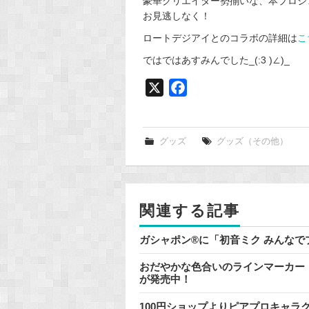
豪華クリエイター勢揃いな、本プロジ
お見逃しなく！
ロートデジアイとのコラボの詳細は
こ
ではではあすみんでした_(:3 )∠)_
X
F
a
c
e
グッズ
グッズ（その他）
b
o
o
関連する記事
k
ガシャポン®に「初音ミク みんな
おだやかな色合いのラインマーカー『
が発売中！
100円ショップよりピアプロキャラ