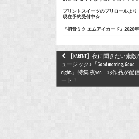
プリントスイーツのプリロールより
現在予約受付中☆
『初音ミク エムアイカード』202
Post
【KARENT】夜に聞きたい素
navigation
ュージック♪『Good morning, Good
night.』特集 夜ver. 13作品が
ート！