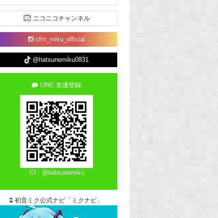
ニコニコチャンネル
cfm_miku_official
@hatsunemiku0831
LINE 友達登録
ID：@hatsunemiku
初音ミク公式ナビ「ミクナビ」