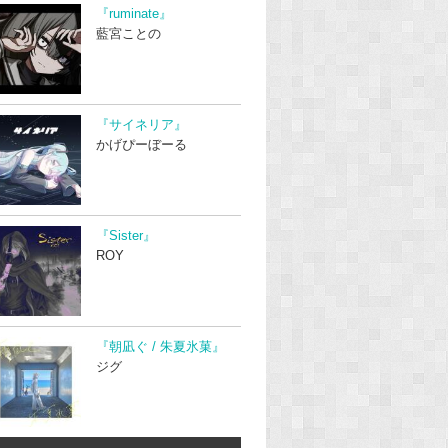
『ruminate』
藍宮ことの
『サイネリア』
かげぴーぼーる
『Sister』
ROY
『朝凪ぐ / 朱夏氷菓』
ジグ