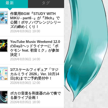
最新
タグ
作業用BGM『STUDY WITH
MIKU - part6 -』が『39ch』で
公開！ボサノバアレンジシリー
ズの締めくくり！
2026年8月06日 19:00
YouTube Music Weekend 12.0
のDay2ヘッドライナーに「ポ
ケモン feat. 初音ミク」が参加
決定！
2026年8月06日 14:00
1/7スケールフィギュア「マジ
カルミライ 2026」Ver. 10月14
日(水)までご予約受付中！
2026年8月06日 12:00
ボカロ音楽を和楽器のみで奏で
る新ライブ企画！
2026年8月05日 18:00