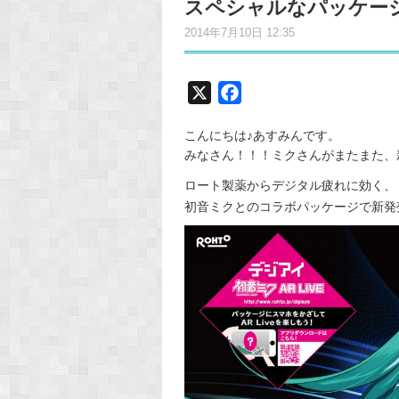
スペシャルなパッケー
2014年7月10日 12:35
X
F
a
こんにちは♪あすみんです。
c
みなさん！！！ミクさんがまたまた、
e
b
ロート製薬からデジタル疲れに効く、
初音ミクとのコラボパッケージで新発
o
o
k