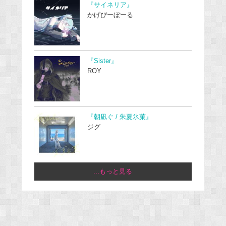
『サイネリア』
かげぴーぼーる
『Sister』
ROY
『朝凪ぐ / 朱夏氷菓』
ジグ
...もっと見る