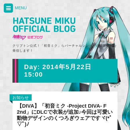
MENU
クリプトン公式！「初音ミク」らバーチャルシンガーの最新情報を
発信します！
Day:
2014年5月22日
15:00
お知らせ
【DIVA】「初音ミク -Project DIVA- F
2nd」にDLCで衣装が追加♪今回は可愛い
動物デザインのくつろぎウェアですヾ(*ﾟ
▽ﾟ)ﾉ