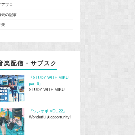
ピアプロ
過去の記事
音楽
音楽配信・サブスク
『STUDY WITH MIKU
part 6』
STUDY WITH MIKU
『ワンオポ VOL.22』
Wonderful★opportunity!