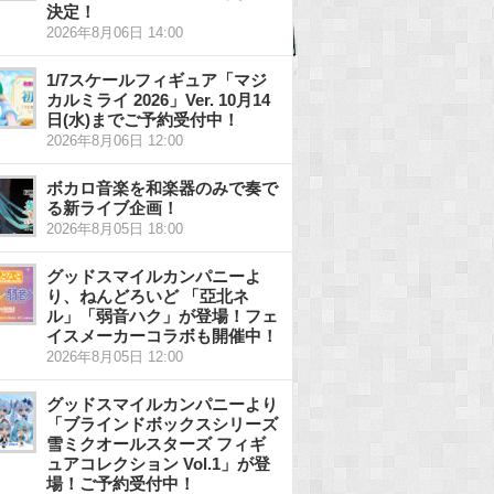
決定！
2026年8月06日 14:00
1/7スケールフィギュア「マジ
カルミライ 2026」Ver. 10月14
日(水)までご予約受付中！
2026年8月06日 12:00
ボカロ音楽を和楽器のみで奏で
る新ライブ企画！
2026年8月05日 18:00
グッドスマイルカンパニーよ
り、ねんどろいど 「亞北ネ
ル」「弱音ハク」が登場！フェ
イスメーカーコラボも開催中！
2026年8月05日 12:00
グッドスマイルカンパニーより
「ブラインドボックスシリーズ
雪ミクオールスターズ フィギ
ュアコレクション Vol.1」が登
場！ご予約受付中！