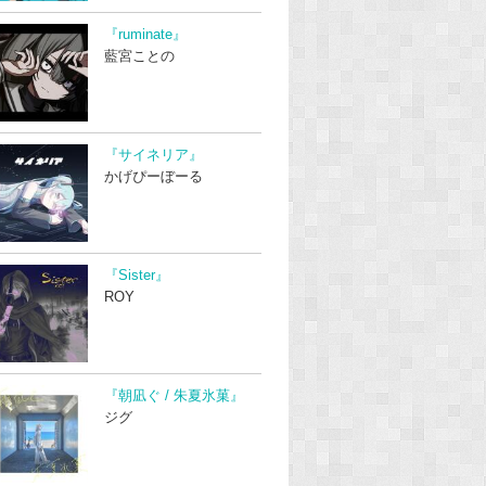
『ruminate』
藍宮ことの
『サイネリア』
かげぴーぼーる
『Sister』
ROY
『朝凪ぐ / 朱夏氷菓』
ジグ