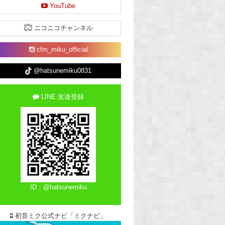
YouTube
ニコニコチャンネル
cfm_miku_official
@hatsunemiku0831
LINE 友達登録
ID：@hatsunemiku
初音ミク公式ナビ「ミクナビ」