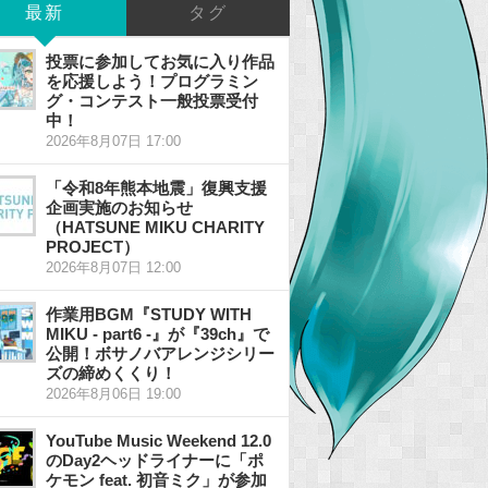
最新
タグ
投票に参加してお気に入り作品
を応援しよう！プログラミン
グ・コンテスト一般投票受付
中！
2026年8月07日 17:00
「令和8年熊本地震」復興支援
企画実施のお知らせ
（HATSUNE MIKU CHARITY
PROJECT）
2026年8月07日 12:00
作業用BGM『STUDY WITH
MIKU - part6 -』が『39ch』で
公開！ボサノバアレンジシリー
ズの締めくくり！
2026年8月06日 19:00
YouTube Music Weekend 12.0
のDay2ヘッドライナーに「ポ
ケモン feat. 初音ミク」が参加