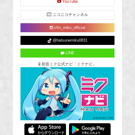
YouTube
ニコニコチャンネル
cfm_miku_official
@hatsunemiku0831
LINE
初音ミク公式ナビ「ミクナビ」