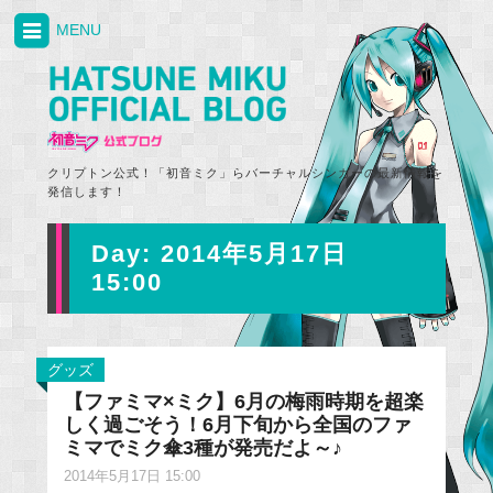
MENU
クリプトン公式！「初音ミク」らバーチャルシンガーの最新情報を
発信します！
Day:
2014年5月17日
15:00
グッズ
【ファミマ×ミク】6月の梅雨時期を超楽
しく過ごそう！6月下旬から全国のファ
ミマでミク傘3種が発売だよ～♪
2014年5月17日 15:00