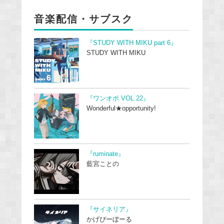
音楽配信・サブスク
『STUDY WITH MIKU part 6』
STUDY WITH MIKU
『ワンオポ VOL.22』
Wonderful★opportunity!
『ruminate』
藍宮ことの
『サイネリア』
かげぴーぼーる