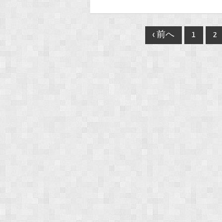
Post
‹ 前へ
1
2
navigation