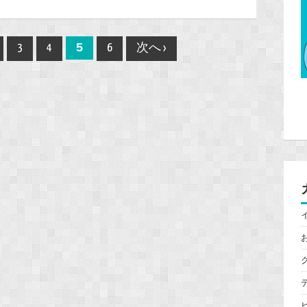
5
3
4
6
次へ ›