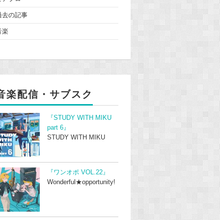
過去の記事
音楽
音楽配信・サブスク
『STUDY WITH MIKU
part 6』
STUDY WITH MIKU
『ワンオポ VOL.22』
Wonderful★opportunity!