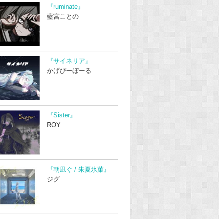
『ruminate』
藍宮ことの
『サイネリア』
かげぴーぼーる
『Sister』
ROY
『朝凪ぐ / 朱夏氷菓』
ジグ