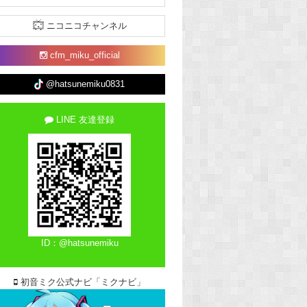
ニコニコチャンネル
cfm_miku_official
@hatsunemiku0831
LINE 友達登録
ID：@hatsunemiku
初音ミク公式ナビ「ミクナビ」