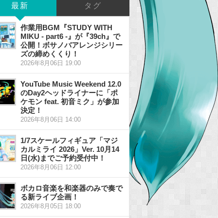
最新
タグ
作業用BGM『STUDY WITH
MIKU - part6 -』が『39ch』で
公開！ボサノバアレンジシリー
ズの締めくくり！
2026年8月06日 19:00
YouTube Music Weekend 12.0
のDay2ヘッドライナーに「ポ
ケモン feat. 初音ミク」が参加
決定！
2026年8月06日 14:00
1/7スケールフィギュア「マジ
カルミライ 2026」Ver. 10月14
日(水)までご予約受付中！
2026年8月06日 12:00
ボカロ音楽を和楽器のみで奏で
る新ライブ企画！
2026年8月05日 18:00