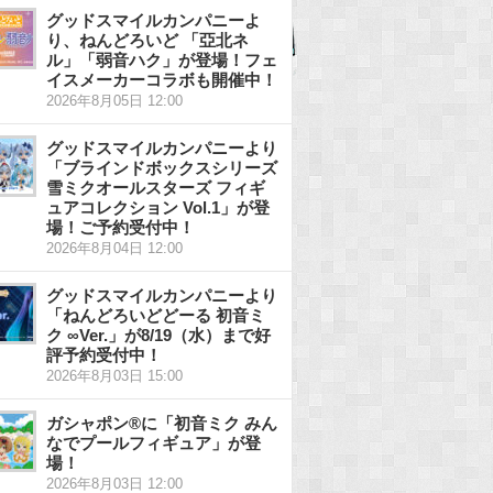
グッドスマイルカンパニーよ
り、ねんどろいど 「亞北ネ
ル」「弱音ハク」が登場！フェ
イスメーカーコラボも開催中！
2026年8月05日 12:00
グッドスマイルカンパニーより
「ブラインドボックスシリーズ
雪ミクオールスターズ フィギ
ュアコレクション Vol.1」が登
場！ご予約受付中！
2026年8月04日 12:00
グッドスマイルカンパニーより
「ねんどろいどどーる 初音ミ
ク ∞Ver.」が8/19（水）まで好
評予約受付中！
2026年8月03日 15:00
ガシャポン®に「初音ミク みん
なでプールフィギュア」が登
場！
2026年8月03日 12:00