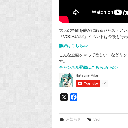
大人の空間を静かに彩るジャズ・アレ
「VOCAJAZZ」イベントは今後も
詳細はこちら>>
こんな企画をやって欲しい！などリクエ
す。
チャンネル登録はこちら↓から>>
X
F
a
c
e
お知らせ
39ch
b