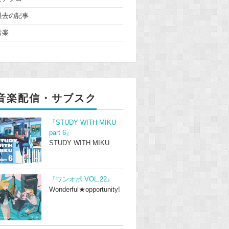
過去の記事
音楽
音楽配信・サブスク
『STUDY WITH MIKU
part 6』
STUDY WITH MIKU
『ワンオポ VOL.22』
Wonderful★opportunity!