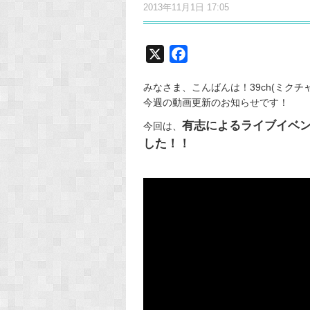
2013年11月1日 17:05
X
F
a
みなさま、こんばんは！39ch(ミク
c
今週の動画更新のお知らせです！
e
有志によるライブイベント
b
今回は、
した！！
o
o
k