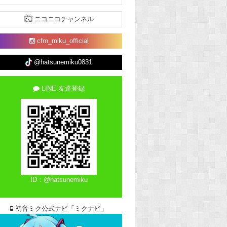
ニコニコチャンネル
cfm_miku_official
@hatsunemiku0831
LINE 友達登録
ID：@hatsunemiku
初音ミク公式ナビ「ミクナビ」