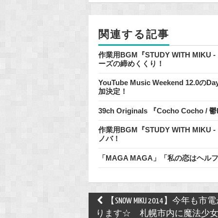
o
o
関連する記事
k
作業用BGM『STUDY WITH MIKU
ーズの締めくくり！
YouTube Music Weekend 1
加決定！
39ch Originals 『Cocho Cocho
作業用BGM『STUDY WITH MIKU 
ノバ！
「MAGA MAGA」「私の恋はヘ
Post
【SNOW MIKU 2014】今年も市
navigation
ります☆ 札幌市内に魔法少