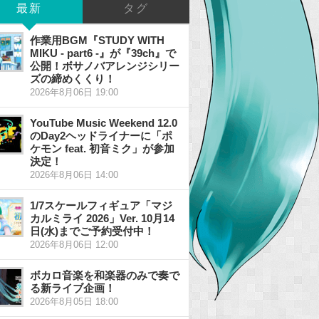
最新
タグ
作業用BGM『STUDY WITH
MIKU - part6 -』が『39ch』で
公開！ボサノバアレンジシリー
ズの締めくくり！
2026年8月06日 19:00
YouTube Music Weekend 12.0
のDay2ヘッドライナーに「ポ
ケモン feat. 初音ミク」が参加
決定！
2026年8月06日 14:00
1/7スケールフィギュア「マジ
カルミライ 2026」Ver. 10月14
日(水)までご予約受付中！
2026年8月06日 12:00
ボカロ音楽を和楽器のみで奏で
る新ライブ企画！
2026年8月05日 18:00