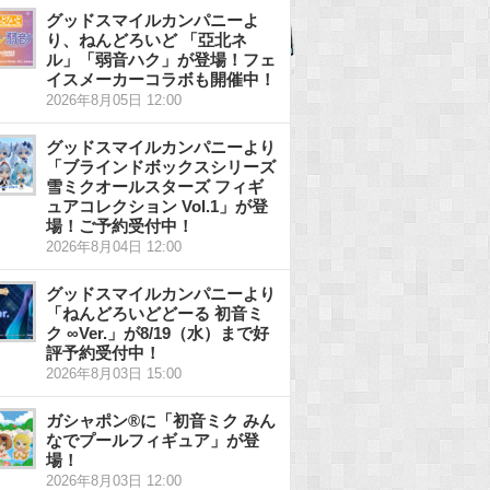
グッドスマイルカンパニーよ
り、ねんどろいど 「亞北ネ
ル」「弱音ハク」が登場！フェ
イスメーカーコラボも開催中！
2026年8月05日 12:00
グッドスマイルカンパニーより
「ブラインドボックスシリーズ
雪ミクオールスターズ フィギ
ュアコレクション Vol.1」が登
場！ご予約受付中！
2026年8月04日 12:00
グッドスマイルカンパニーより
「ねんどろいどどーる 初音ミ
ク ∞Ver.」が8/19（水）まで好
評予約受付中！
2026年8月03日 15:00
ガシャポン®に「初音ミク みん
なでプールフィギュア」が登
場！
2026年8月03日 12:00