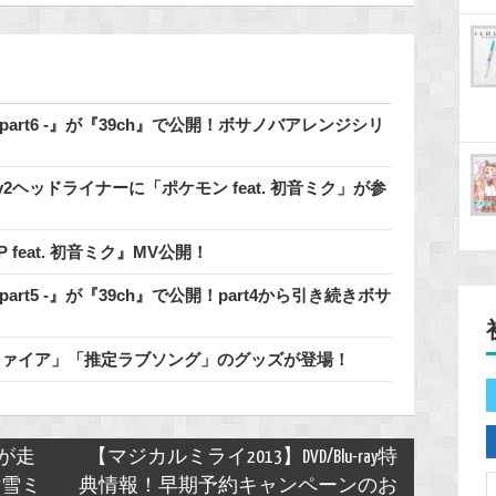
 - part6 -』が『39ch』で公開！ボサノバアレンジシリ
2.0のDay2ヘッドライナーに「ポケモン feat. 初音ミク」が参
 / 鬱P feat. 初音ミク』MV公開！
- part5 -』が『39ch』で公開！part4から引き続きボサ
ルファイア」「推定ラブソング」のグッズが登場！
電が走
【マジカルミライ2013】DVD/Blu-ray特
女雪ミ
典情報！早期予約キャンペーンのお