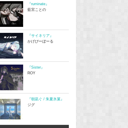
『ruminate』
藍宮ことの
『サイネリア』
かげぴーぼーる
『Sister』
ROY
『朝凪ぐ / 朱夏氷菓』
ジグ