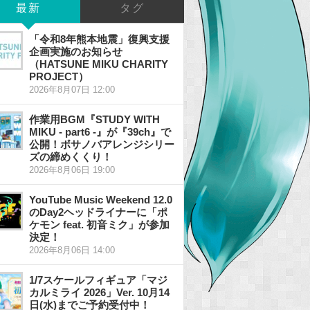
最新
タグ
「令和8年熊本地震」復興支援
企画実施のお知らせ
（HATSUNE MIKU CHARITY
PROJECT）
2026年8月07日 12:00
作業用BGM『STUDY WITH
MIKU - part6 -』が『39ch』で
公開！ボサノバアレンジシリー
ズの締めくくり！
2026年8月06日 19:00
YouTube Music Weekend 12.0
のDay2ヘッドライナーに「ポ
ケモン feat. 初音ミク」が参加
決定！
2026年8月06日 14:00
1/7スケールフィギュア「マジ
カルミライ 2026」Ver. 10月14
日(水)までご予約受付中！