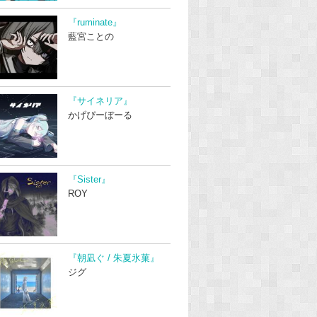
『ruminate』
藍宮ことの
『サイネリア』
かげぴーぼーる
『Sister』
ROY
『朝凪ぐ / 朱夏氷菓』
ジグ