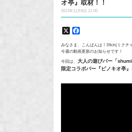
オ亭』取材！！
2013年11月8日 21:00
X
F
a
みなさま、こんばんは！39ch(ミク
c
今週の動画更新のお知らせです！
e
大人の遊びバー「shum
b
今回は、
限定コラボバー『ピノキオ亭』
o
o
k