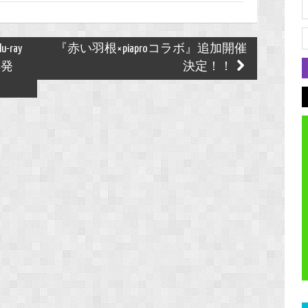
ray
『赤い羽根×piaproコラボ』追加開催
典発
決定！！