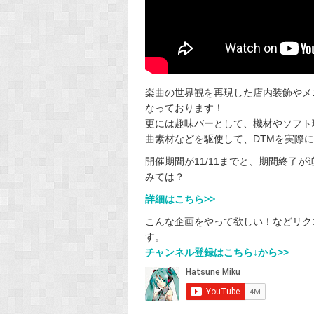
楽曲の世界観を再現した店内装飾やメ
なっております！
更には趣味バーとして、機材やソフト
曲素材などを駆使して、DTMを実際
開催期間が11/11までと、期間終了
みては？
詳細はこちら>>
こんな企画をやって欲しい！などリクエ
す。
チャンネル登録はこちら↓から>>