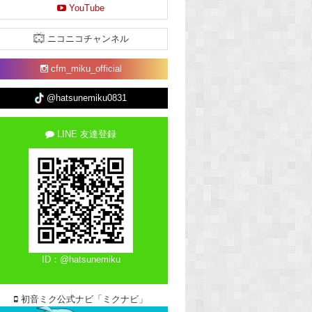
YouTube
ニコニコチャンネル
cfm_miku_official
@hatsunemiku0831
LINE 友達登録
ID：@hatsunemiku
初音ミク公式ナビ「ミクナビ」