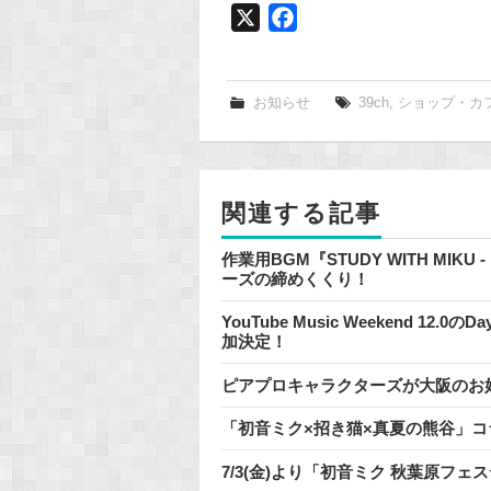
X
F
a
c
e
お知らせ
39ch
,
ショップ・カ
b
o
o
関連する記事
k
作業用BGM『STUDY WITH MIKU
ーズの締めくくり！
YouTube Music Weekend 1
加決定！
ピアプロキャラクターズが大阪のお
「初音ミク×招き猫×真夏の熊谷」
7/3(金)より「初音ミク 秋葉原フェス