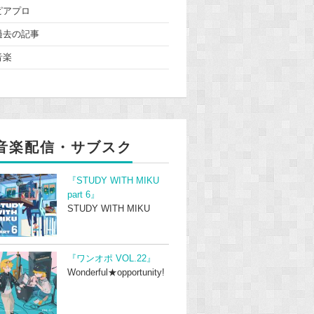
ピアプロ
過去の記事
音楽
音楽配信・サブスク
『STUDY WITH MIKU
part 6』
STUDY WITH MIKU
『ワンオポ VOL.22』
Wonderful★opportunity!