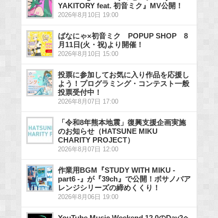
YAKITORY feat. 初音ミク』MV公開！
2026年8月10日 19:00
ばなにゃ×初音ミク POPUP SHOP 8
月11日(火・祝)より開催！
2026年8月10日 15:00
投票に参加してお気に入り作品を応援し
よう！プログラミング・コンテスト一般
投票受付中！
2026年8月07日 17:00
「令和8年熊本地震」復興支援企画実施
のお知らせ（HATSUNE MIKU
CHARITY PROJECT）
2026年8月07日 12:00
作業用BGM『STUDY WITH MIKU -
part6 -』が『39ch』で公開！ボサノバア
レンジシリーズの締めくくり！
2026年8月06日 19:00
YouTube Music Weekend 12.0のDay2ヘ