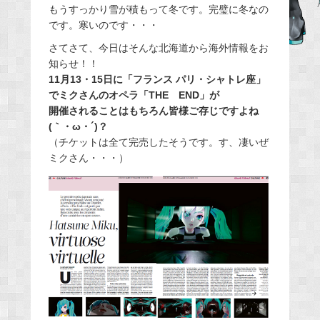
もうすっかり雪が積もって冬です。完璧に冬なの
e
です。寒いのです・・・
b
さてさて、今日はそんな北海道から海外情報をお
o
知らせ！！
o
11月13・15日に「フランス パリ・シャトレ座」
k
でミクさんのオペラ「THE END」が
開催されることはもちろん皆様ご存じですよね
(｀・ω・´)？
（チケットは全て完売したそうです。す、凄いぜ
ミクさん・・・）