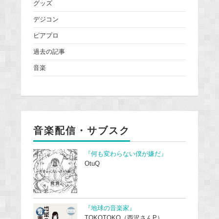
グッズ
デジコン
ピアプロ
過去の記事
音楽
音楽配信・サブスク
『何も変わらない僕が嫌だ』
OtuQ
『地球の音楽家』
TOKOTOKO（西沢さんP）