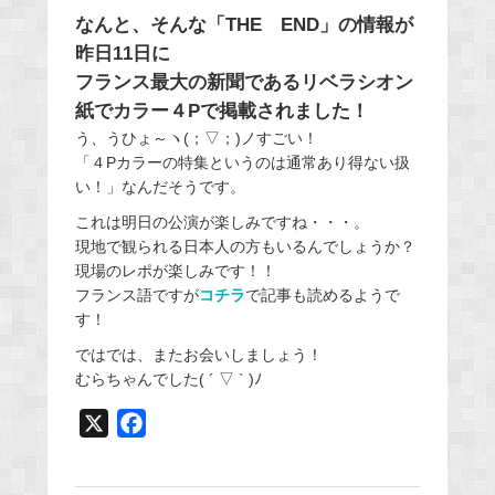
なんと、そんな「THE END」の情報が
昨日11日に
フランス最大の新聞であるリベラシオン
紙でカラー４Pで掲載されました！
う、うひょ～ヽ(；▽；)ノすごい！
「４Pカラーの特集というのは通常あり得ない扱
い！」なんだそうです。
これは明日の公演が楽しみですね・・・。
現地で観られる日本人の方もいるんでしょうか？
現場のレポが楽しみです！！
フランス語ですが
コチラ
で記事も読めるようで
す！
ではでは、またお会いしましょう！
むらちゃんでした( ´ ▽ ` )ﾉ
X
F
a
c