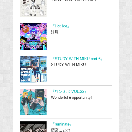
『Hot Ice』
沫尾
『STUDY WITH MIKU part 6』
STUDY WITH MIKU
『ワンオポ VOL.22』
Wonderful★opportunity!
『ruminate』
藍宮ことの