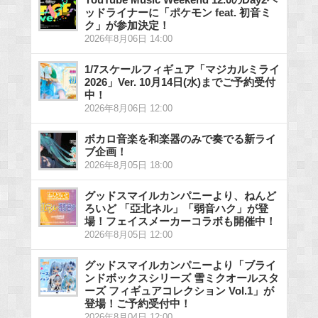
ッドライナーに「ポケモン feat. 初音ミ
ク」が参加決定！
2026年8月06日 14:00
1/7スケールフィギュア「マジカルミライ
2026」Ver. 10月14日(水)までご予約受付
中！
2026年8月06日 12:00
ボカロ音楽を和楽器のみで奏でる新ライ
ブ企画！
2026年8月05日 18:00
グッドスマイルカンパニーより、ねんど
ろいど 「亞北ネル」「弱音ハク」が登
場！フェイスメーカーコラボも開催中！
2026年8月05日 12:00
グッドスマイルカンパニーより「ブライ
ンドボックスシリーズ 雪ミクオールスタ
ーズ フィギュアコレクション Vol.1」が
登場！ご予約受付中！
2026年8月04日 12:00