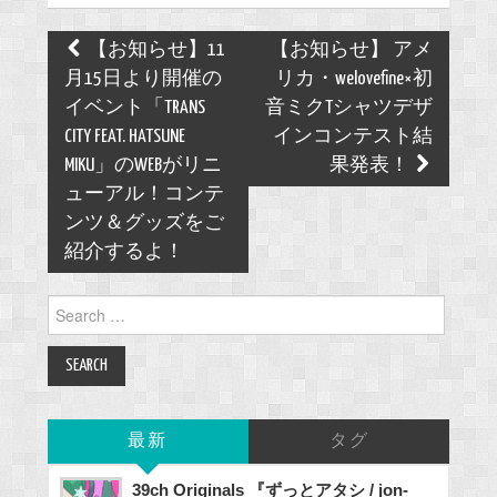
Post
【お知らせ】11
【お知らせ】 アメ
navigation
月15日より開催の
リカ・welovefine×初
イベント「TRANS
音ミクTシャツデザ
CITY FEAT. HATSUNE
インコンテスト結
MIKU」のWEBがリニ
果発表！
ューアル！コンテ
ンツ＆グッズをご
紹介するよ！
Search
for:
最新
タグ
39ch Originals 『ずっとアタシ / jon-