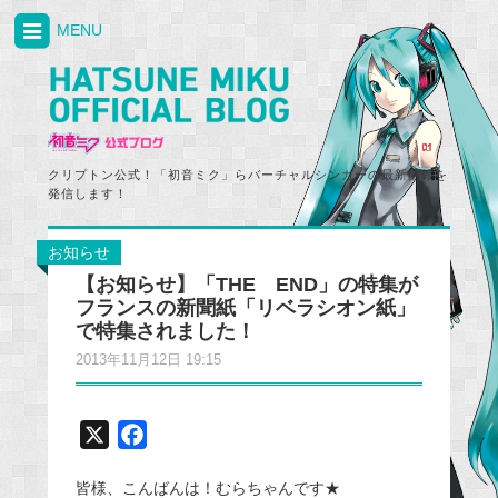
MENU
クリプトン公式！「初音ミク」らバーチャルシンガーの最新情報を
発信します！
お知らせ
【お知らせ】「THE END」の特集が
フランスの新聞紙「リベラシオン紙」
で特集されました！
2013年11月12日 19:15
X
F
a
皆様、こんばんは！むらちゃんです★
c