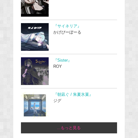
『サイネリア』
かげぴーぼーる
『Sister』
ROY
『朝凪ぐ / 朱夏氷菓』
ジグ
...もっと見る