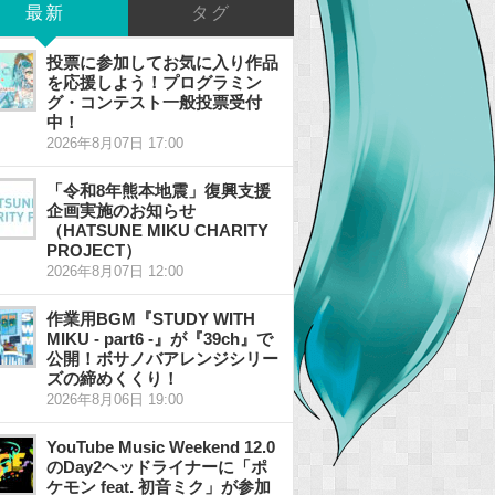
最新
タグ
投票に参加してお気に入り作品
を応援しよう！プログラミン
グ・コンテスト一般投票受付
中！
2026年8月07日 17:00
「令和8年熊本地震」復興支援
企画実施のお知らせ
（HATSUNE MIKU CHARITY
PROJECT）
2026年8月07日 12:00
作業用BGM『STUDY WITH
MIKU - part6 -』が『39ch』で
公開！ボサノバアレンジシリー
ズの締めくくり！
2026年8月06日 19:00
YouTube Music Weekend 12.0
のDay2ヘッドライナーに「ポ
ケモン feat. 初音ミク」が参加