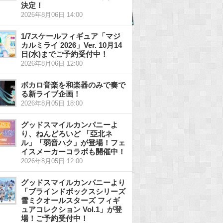
決定！
2026年8月06日 14:00
1/7スケールフィギュア「マジ
カルミライ 2026」Ver. 10月14
日(水)までご予約受付中！
2026年8月06日 12:00
ボカロ音楽を和楽器のみで奏で
る新ライブ企画！
2026年8月05日 18:00
グッドスマイルカンパニーよ
り、ねんどろいど 「亞北ネ
ル」「弱音ハク」が登場！フェ
イスメーカーコラボも開催中！
2026年8月05日 12:00
グッドスマイルカンパニーより
「ブラインドボックスシリーズ
雪ミクオールスターズ フィギ
ュアコレクション Vol.1」が登
場！ご予約受付中！