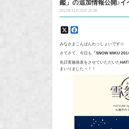
鑑」の追加情報公開♪イ
2013年11月22日 20:00
X
F
a
みなさまこんばんわっしょいです☆
c
e
さてさて、今日も
「SNOW MIKU 201
b
先日実施発表をさせていただいた
HAT
o
まいりました～！！
o
k