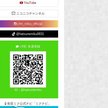
YouTube
ニコニコチャンネル
cfm_miku_official
@hatsunemiku0831
LINE 友達登録
ID：@hatsunemiku
初音ミク公式ナビ「ミクナビ」