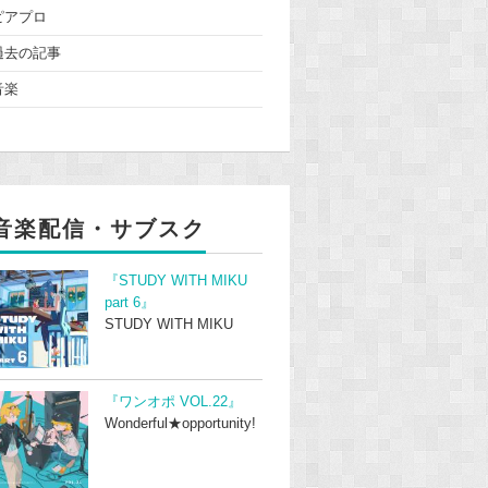
ピアプロ
過去の記事
音楽
音楽配信・サブスク
『STUDY WITH MIKU
part 6』
STUDY WITH MIKU
『ワンオポ VOL.22』
Wonderful★opportunity!