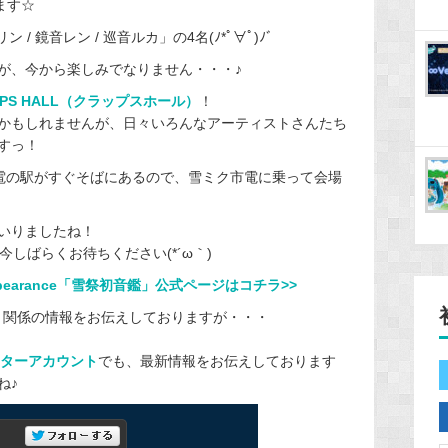
ます☆
/ 鏡音レン / 巡音ルカ」の4名(ﾉ*ﾟ∀ﾟ)ﾉﾞ
が、今から楽しみでなりません・・・♪
APS HALL（クラップスホール）
！
かもしれませんが、日々いろんなアーティストさんたち
すっ！
市電の駅がすぐそばにあるので、雪ミク市電に乗って会場
いりましたね！
しばらくお待ちください(*´ω｀)
 Appearance「雪祭初音鑑」公式ページはコチラ>>
014」関係の情報をお伝えしておりますが・・・
イッターアカウント
でも、最新情報をお伝えしております
ね♪