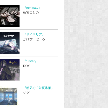
『ruminate』
藍宮ことの
『サイネリア』
かげぴーぼーる
『Sister』
ROY
『朝凪ぐ / 朱夏氷菓』
ジグ