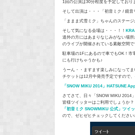
1回の公演は30分程度を予定しており
そして出演は・・・「初音ミク / 鏡音リン 
「ままま式雪ミク」ちゃんのステージ
そして気になる会場は・・・！！
KR
道外の方にはあまりなじみがない場所
のライブが開催されている素敵空間で
駐車場の1Fにあるので車でもOK！
にも行けちゃうかも♪
うーん・・ますます楽しみになってま
チケットは12月中発売予定ですので、今
「SNOW MIKU 2014」HATSUNE
さてさて、日々「SNOW MIKU 2
皆様ツイッターはご利用でしょうか？
「初音ミク SNOWMIKU 公式」ツ
ので、ゼヒゼヒチェックしてください