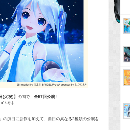
日(火祝)】
の間で、
全57回公演
！！
ﾛﾟ屮)屮
」の演目に新作を加えて、曲目の異なる2種類の公演を