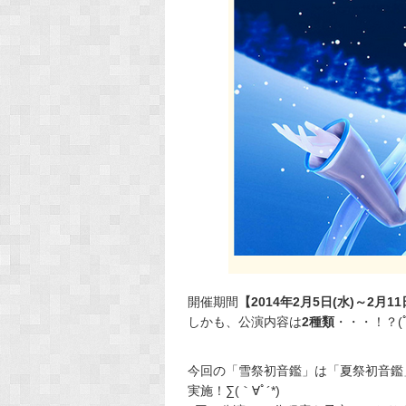
開催期間
【2014年2月5日(水)～2月11
しかも、公演内容は
2種類
・・・！？(ﾟ
今回の「雪祭初音鑑」は「夏祭初音鑑
実施！∑(｀∀ﾟ´*)