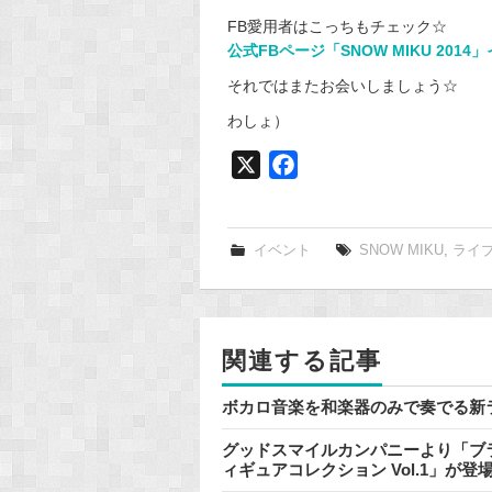
FB愛用者はこっちもチェック☆
公式FBページ「SNOW MIKU 201
それではまたお会いしましょう☆
わしょ）
X
F
a
c
e
イベント
SNOW MIKU
,
ライ
b
o
o
関連する記事
k
ボカロ音楽を和楽器のみで奏でる新
グッドスマイルカンパニーより「ブラ
ィギュアコレクション Vol.1」が