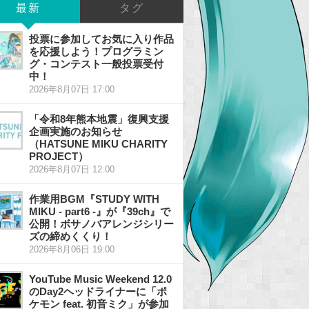
最新
タグ
投票に参加してお気に入り作品
を応援しよう！プログラミン
グ・コンテスト一般投票受付
中！
2026年8月07日 17:00
「令和8年熊本地震」復興支援
企画実施のお知らせ
（HATSUNE MIKU CHARITY
PROJECT）
2026年8月07日 12:00
作業用BGM『STUDY WITH
MIKU - part6 -』が『39ch』で
公開！ボサノバアレンジシリー
ズの締めくくり！
2026年8月06日 19:00
YouTube Music Weekend 12.0
のDay2ヘッドライナーに「ポ
ケモン feat. 初音ミク」が参加