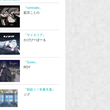
『ruminate』
藍宮ことの
『サイネリア』
かげぴーぼーる
『Sister』
ROY
『朝凪ぐ / 朱夏氷菓』
ジグ