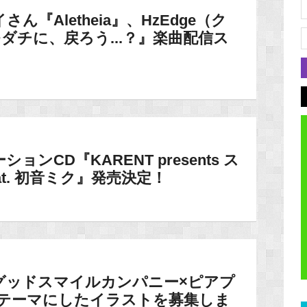
ん『Aletheia』、HzEdge（ク
ダチに、戻ろう...？』楽曲配信ス
ョンCD『KARENT presents ス
at. 初音ミク』発売決定！
グッドスマイルカンパニー×ピアプ
をテーマにしたイラストを募集しま