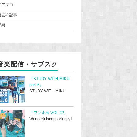
ピアプロ
過去の記事
音楽
音楽配信・サブスク
『STUDY WITH MIKU
part 6』
STUDY WITH MIKU
『ワンオポ VOL.22』
Wonderful★opportunity!