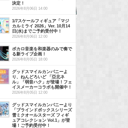
決定！
2026年8月06日 14:00
1/7スケールフィギュア「マジ
カルミライ 2026」Ver. 10月14
日(水)までご予約受付中！
2026年8月06日 12:00
ボカロ音楽を和楽器のみで奏で
る新ライブ企画！
2026年8月05日 18:00
グッドスマイルカンパニーよ
り、ねんどろいど 「亞北ネ
ル」「弱音ハク」が登場！フェ
イスメーカーコラボも開催中！
2026年8月05日 12:00
グッドスマイルカンパニーより
「ブラインドボックスシリーズ
雪ミクオールスターズ フィギ
ュアコレクション Vol.1」が登
場！ご予約受付中！