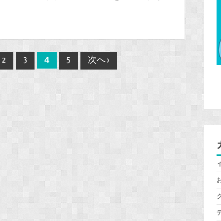
4
2
3
5
次へ ›