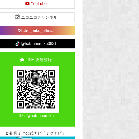
YouTube
ニコニコチャンネル
cfm_miku_official
@hatsunemiku0831
LINE 友達登録
ID：@hatsunemiku
初音ミク公式ナビ「ミクナビ」