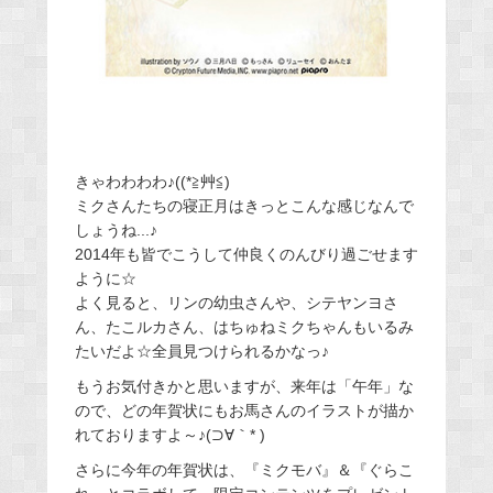
きゃわわわわ♪((*≧艸≦)
ミクさんたちの寝正月はきっとこんな感じなんで
しょうね...♪
2014年も皆でこうして仲良くのんびり過ごせます
ように☆
よく見ると、リンの幼虫さんや、シテヤンヨさ
ん、たこルカさん、はちゅねミクちゃんもいるみ
たいだよ☆全員見つけられるかなっ♪
もうお気付きかと思いますが、来年は「午年」な
ので、どの年賀状にもお馬さんのイラストが描か
れておりますよ～♪(⊃∀｀* )
さらに今年の年賀状は、『ミクモバ』＆『ぐらこ