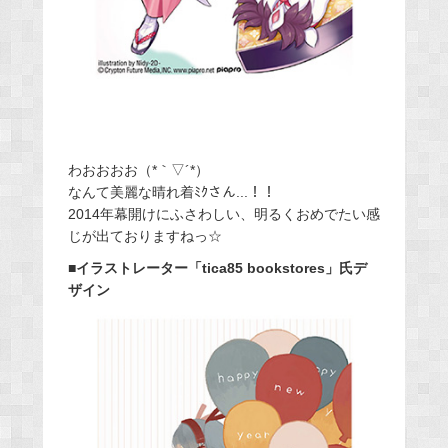
わおおおお（*｀▽´*）
なんて美麗な晴れ着ﾐｸさん...！！
2014年幕開けにふさわしい、明るくおめでたい感
じが出ておりますねっ☆
■イラストレーター「tica85 bookstores」氏デ
ザイン