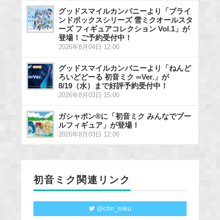
グッドスマイルカンパニーより「ブライ
ンドボックスシリーズ 雪ミクオールスタ
ーズ フィギュアコレクション Vol.1」が
登場！ご予約受付中！
2026年8月04日 12:00
グッドスマイルカンパニーより「ねんど
ろいどどーる 初音ミク ∞Ver.」が
8/19（水）まで好評予約受付中！
2026年8月03日 15:00
ガシャポン®に「初音ミク みんなでプー
ルフィギュア」が登場！
2026年8月03日 12:00
初音ミク関連リンク
@cfm_miku