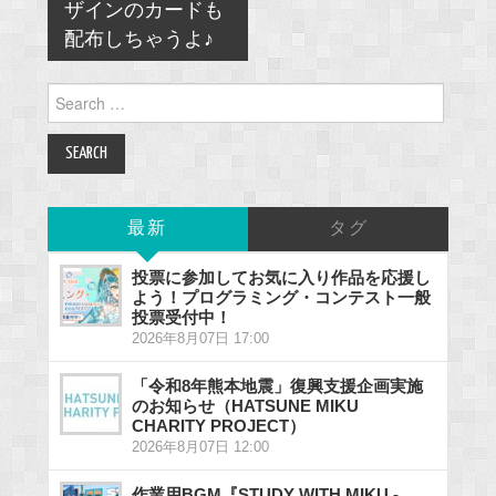
ザインのカードも
配布しちゃうよ♪
Search
for:
最新
タグ
投票に参加してお気に入り作品を応援し
よう！プログラミング・コンテスト一般
投票受付中！
2026年8月07日 17:00
「令和8年熊本地震」復興支援企画実施
のお知らせ（HATSUNE MIKU
CHARITY PROJECT）
2026年8月07日 12:00
作業用BGM『STUDY WITH MIKU -