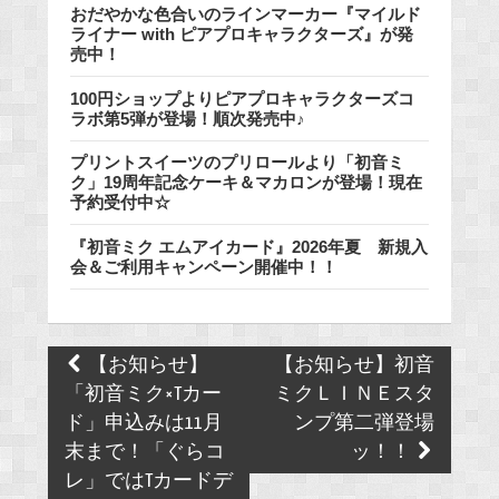
おだやかな色合いのラインマーカー『マイルド
ライナー with ピアプロキャラクターズ』が発
売中！
100円ショップよりピアプロキャラクターズコ
ラボ第5弾が登場！順次発売中♪
プリントスイーツのプリロールより「初音ミ
ク」19周年記念ケーキ＆マカロンが登場！現在
予約受付中☆
『初音ミク エムアイカード』2026年夏 新規入
会＆ご利用キャンペーン開催中！！
Post
【お知らせ】
【お知らせ】初音
navigation
「初音ミク×Tカー
ミクＬＩＮＥスタ
ド」申込みは11月
ンプ第二弾登場
末まで！「ぐらコ
ッ！！
レ」ではTカードデ