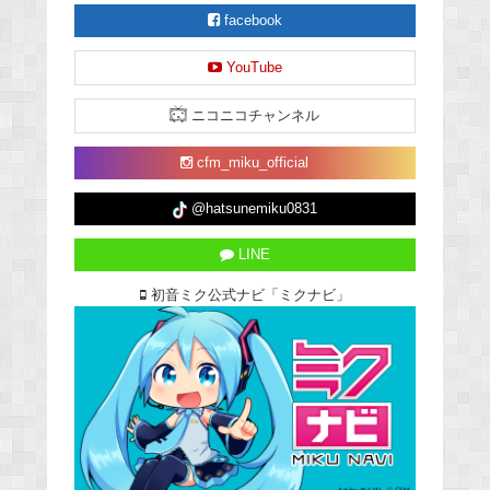
facebook
YouTube
ニコニコチャンネル
cfm_miku_official
@hatsunemiku0831
LINE
初音ミク公式ナビ「ミクナビ」