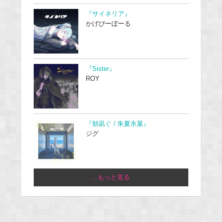
『サイネリア』
かげぴーぼーる
『Sister』
ROY
『朝凪ぐ / 朱夏氷菓』
ジグ
...もっと見る