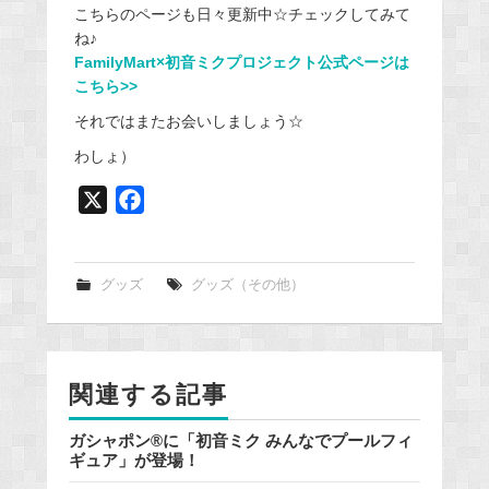
こちらのページも日々更新中☆チェックしてみて
ね♪
FamilyMart×初音ミクプロジェクト公式ページは
こちら>>
それではまたお会いしましょう☆
わしょ）
X
F
a
c
e
グッズ
グッズ（その他）
b
o
o
関連する記事
k
ガシャポン®に「初音ミク みんなでプールフィ
ギュア」が登場！