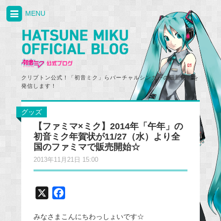
MENU
クリプトン公式！「初音ミク」らバーチャルシンガーの最新情報を
発信します！
グッズ
【ファミマ×ミク】2014年「午年」の
初音ミク年賀状が11/27（水）より全
国のファミマで販売開始☆
2013年11月21日 15:00
X
F
a
みなさまこんにちわっしょいです☆
c