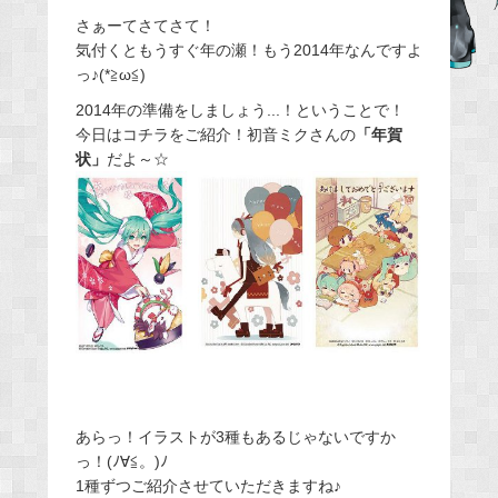
e
さぁーてさてさて！
気付くともうすぐ年の瀬！もう2014年なんですよ
b
っ♪(*≧ω≦)
o
o
2014年の準備をしましょう...！ということで！
今日はコチラをご紹介！初音ミクさんの
「年賀
k
状」
だよ～☆
あらっ！イラストが3種もあるじゃないですか
っ！(ﾉ∀≦。)ﾉ
1種ずつご紹介させていただきますね♪