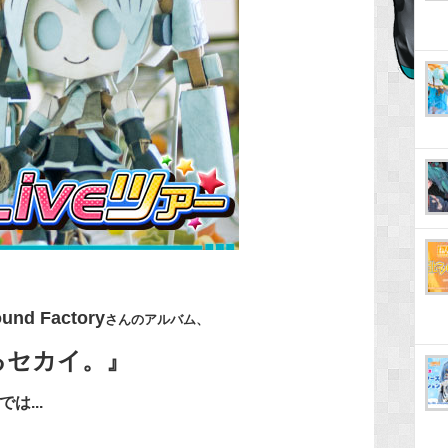
ound Factory
さんのアルバム、
るセカイ。』
は...