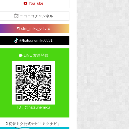
YouTube
ニコニコチャンネル
cfm_miku_official
@hatsunemiku0831
LINE 友達登録
ID：@hatsunemiku
初音ミク公式ナビ「ミクナビ」