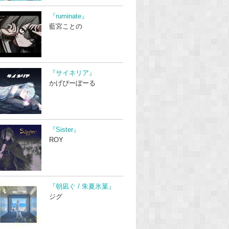
『ruminate』
藍宮ことの
『サイネリア』
かげぴーぼーる
『Sister』
ROY
『朝凪ぐ / 朱夏氷菓』
ジグ