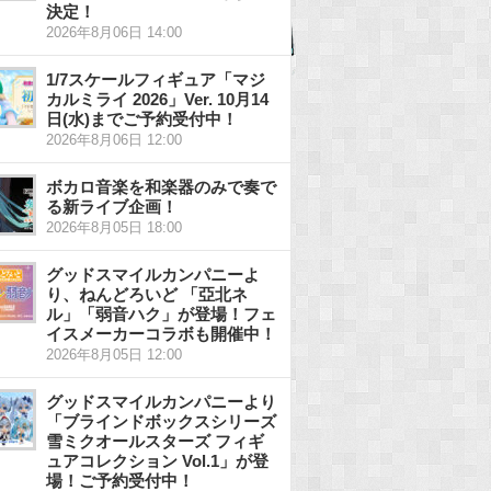
決定！
2026年8月06日 14:00
1/7スケールフィギュア「マジ
カルミライ 2026」Ver. 10月14
日(水)までご予約受付中！
2026年8月06日 12:00
ボカロ音楽を和楽器のみで奏で
る新ライブ企画！
2026年8月05日 18:00
グッドスマイルカンパニーよ
り、ねんどろいど 「亞北ネ
ル」「弱音ハク」が登場！フェ
イスメーカーコラボも開催中！
2026年8月05日 12:00
グッドスマイルカンパニーより
「ブラインドボックスシリーズ
雪ミクオールスターズ フィギ
ュアコレクション Vol.1」が登
場！ご予約受付中！