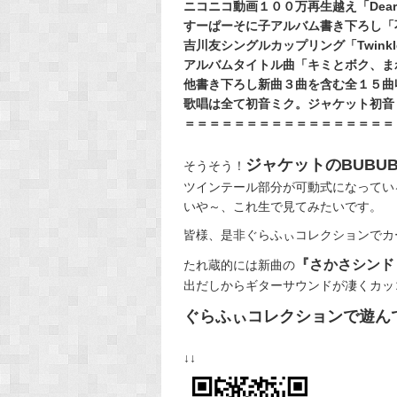
ニコニコ動画１００万再生越え「Dea
すーぱーそに子アルバム書き下ろし「
吉川友シングルカップリング「Twinkle
アルバムタイトル曲「キミとボク、ま
他書き下ろし新曲３曲を含む全１５曲
歌唱は全て初音ミク。ジャケット初音ミ
＝＝＝＝＝＝＝＝＝＝＝＝＝＝＝＝＝
ジャケットのBUBU
そうそう！
ツインテール部分が可動式になってい
いや～、これ生で見てみたいです。
皆様、是非ぐらふぃコレクションでカ
『さかさシンド
たれ蔵的には新曲の
出だしからギターサウンドが凄くカッ
ぐらふぃコレクションで遊ん
↓↓