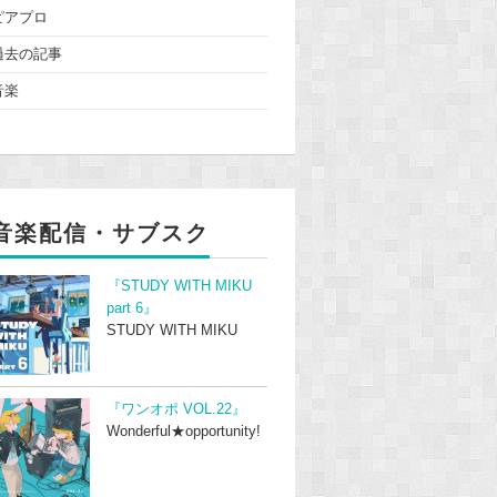
ピアプロ
過去の記事
音楽
音楽配信・サブスク
『STUDY WITH MIKU
part 6』
STUDY WITH MIKU
『ワンオポ VOL.22』
Wonderful★opportunity!