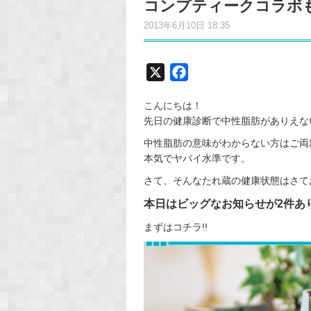
コンプティークコラボも
2013年6月10日 18:35
X
F
a
こんにちは！
c
先日の健康診断で中性脂肪がありえな
e
中性脂肪の意味がわからない方はご両
b
本気でヤバイ水準です。
o
o
さて、そんなたれ蔵の健康状態はさておき
k
本日はビッグなお知らせが2件あ
まずはコチラ!!