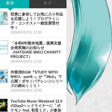
最新
タグ
投票に参加してお気に入り作品
を応援しよう！プログラミン
グ・コンテスト一般投票受付
中！
2026年8月07日 17:00
「令和8年熊本地震」復興支援
企画実施のお知らせ
（HATSUNE MIKU CHARITY
PROJECT）
2026年8月07日 12:00
作業用BGM『STUDY WITH
MIKU - part6 -』が『39ch』で
公開！ボサノバアレンジシリー
ズの締めくくり！
2026年8月06日 19:00
YouTube Music Weekend 12.0
のDay2ヘッドライナーに「ポ
ケモン feat. 初音ミク」が参加