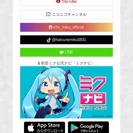
YouTube
ニコニコチャンネル
cfm_miku_official
@hatsunemiku0831
LINE
初音ミク公式ナビ「ミクナビ」