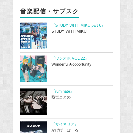
音楽配信・サブスク
『STUDY WITH MIKU part 6』
STUDY WITH MIKU
『ワンオポ VOL.22』
Wonderful★opportunity!
『ruminate』
藍宮ことの
『サイネリア』
かげぴーぼーる