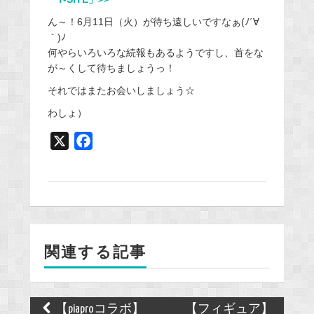
ん～！6月11日（火）が待ち遠しいですなぁ(ﾉ´∀
｀)ﾉ
何やらいろいろな続報もあるようですし、首をな
が～くして待ちましょうっ！
それではまたお会いしましょう☆
わしょ）
X
F
a
c
e
b
o
関連する記事
o
k
Post
【piaproコラボ】
【フィギュア】