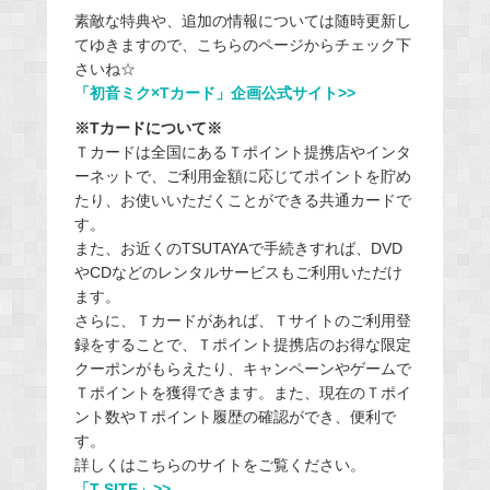
素敵な特典や、追加の情報については随時更新し
てゆきますので、こちらのページからチェック下
さいね☆
「初音ミク×Tカード」企画公式サイト>>
※Tカードについて※
Ｔカードは全国にあるＴポイント提携店やインタ
ーネットで、ご利用金額に応じてポイントを貯め
たり、お使いいただくことができる共通カードで
す。
また、お近くのTSUTAYAで手続きすれば、DVD
やCDなどのレンタルサービスもご利用いただけ
ます。
さらに、Ｔカードがあれば、Ｔサイトのご利用登
録をすることで、Ｔポイント提携店のお得な限定
クーポンがもらえたり、キャンペーンやゲームで
Ｔポイントを獲得できます。また、現在のＴポイ
ント数やＴポイント履歴の確認ができ、便利で
す。
詳しくはこちらのサイトをご覧ください。
「T-SITE」>>