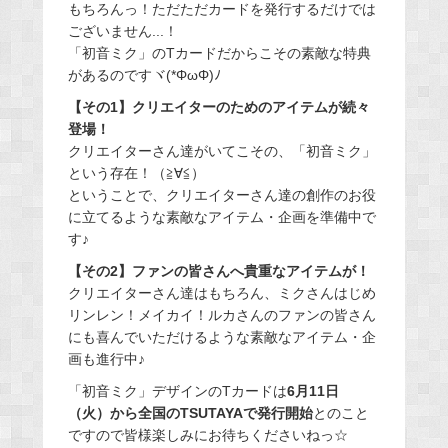
もちろんっ！ただただカードを発行するだけでは
ございません...！
「初音ミク」のTカードだからこその素敵な特典
があるのですヾ(*ΦωΦ)ﾉ
【その1】クリエイターのためのアイテムが続々
登場！
クリエイターさん達がいてこその、「初音ミク」
という存在！（≧∀≦）
ということで、クリエイターさん達の創作のお役
に立てるような素敵なアイテム・企画を準備中で
す♪
【その2】ファンの皆さんへ貴重なアイテムが！
クリエイターさん達はもちろん、ミクさんはじめ
リンレン！メイカイ！ルカさんのファンの皆さん
にも喜んでいただけるような素敵なアイテム・企
画も進行中♪
「初音ミク」デザインのTカードは
6月11日
（火）から全国のTSUTAYAで発行開始
とのこと
ですので皆様楽しみにお待ちくださいねっ☆