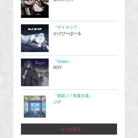
『サイネリア』
かげぴーぼーる
『Sister』
ROY
『朝凪ぐ / 朱夏氷菓』
ジグ
...もっと見る