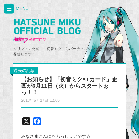
MENU
クリプトン公式！「初音ミク」らバーチャルシンガーの最新情報を
発信します！
過去の記事
【お知らせ】「初音ミク×Tカード」企
画が6月11日（火）からスタートぉ
っ！！
2013年5月17日 12:05
X
F
a
みなさまこんにちわっしょいです☆
c