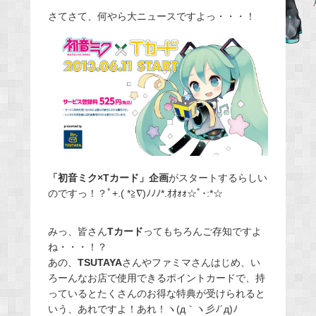
e
さてさて、何やら大ニュースですよっ・・・！
b
o
o
k
「初音ミク×Tカード」企画
がスタートするらしい
のですっ！？ﾟ+.( *≧∇)ﾉﾉﾉ*.ｵｵｫｫ☆ﾟ･:*☆
みっ、皆さん
Tカード
ってもちろんご存知ですよ
ね・・・！？
あの、
TSUTAYA
さんやファミマさんはじめ、い
ろーんなお店で使用できるポイントカードで、持
っているとたくさんのお得な特典が受けられると
いう、あれですよ！あれ！ヽ(д｀ヽ彡ﾉ´д)ﾉ