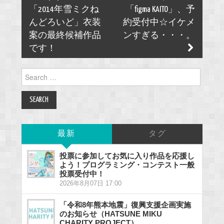
navigation
「2014年雪ミクね
「figma KAITO」、予
んどろいど」衣装
約受付中☆イケメ
案の最終候補作品
ンすぎる・・・。
です！
Search
for:
最新
タグ
投票に参加してお気に入り作品を応援し
よう！プログラミング・コンテスト一般
投票受付中！
2026年8月07日 17:00
「令和8年熊本地震」復興支援企画実施
のお知らせ（HATSUNE MIKU
CHARITY PROJECT）