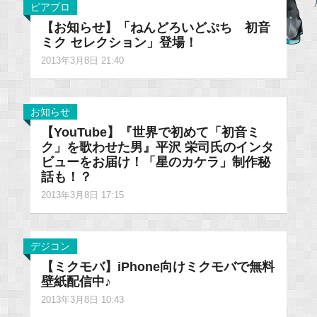
ピアプロ
【お知らせ】「ねんどろいどぷち 初音
ミク セレクション」登場！
2013年3月8日 21:40
お知らせ
【YouTube】『世界で初めて「初音ミ
ク」を歌わせた男』平沢 栄司氏のインタ
ビューをお届け！「星のカケラ」制作秘
話も！？
2013年3月8日 17:15
デジコン
【ミクモバ】iPhone向けミクモバで無料
壁紙配信中♪
2013年3月8日 10:43