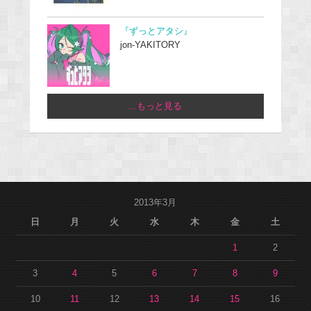
『ずっとアタシ』
jon-YAKITORY
...もっと見る
2013年3月
日
月
火
水
木
金
土
1
2
3
4
5
6
7
8
9
10
11
12
13
14
15
16