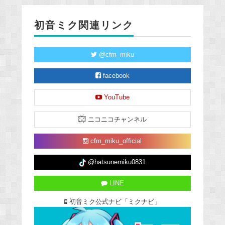
初音ミク関連リンク
@cfm_miku
facebook
YouTube
ニコニコチャンネル
cfm_miku_official
@hatsunemiku0831
LINE
初音ミク公式ナビ「ミクナビ」