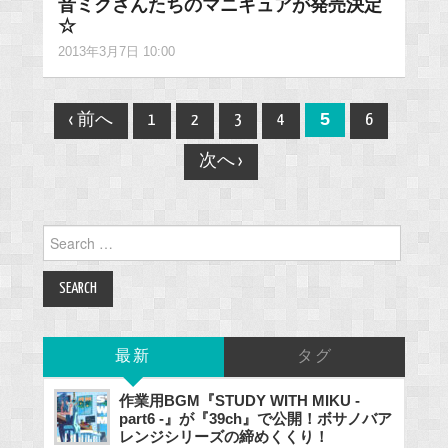
音ミクさんたちのマニキュアが発売決定
☆
2013年3月7日 10:00
Post
5
‹ 前へ
1
2
3
4
6
navigation
次へ ›
Search
for:
最新
タグ
作業用BGM『STUDY WITH MIKU -
part6 -』が『39ch』で公開！ボサノバア
レンジシリーズの締めくくり！