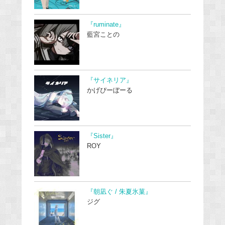
『ruminate』
藍宮ことの
『サイネリア』
かげぴーぼーる
『Sister』
ROY
『朝凪ぐ / 朱夏氷菓』
ジグ