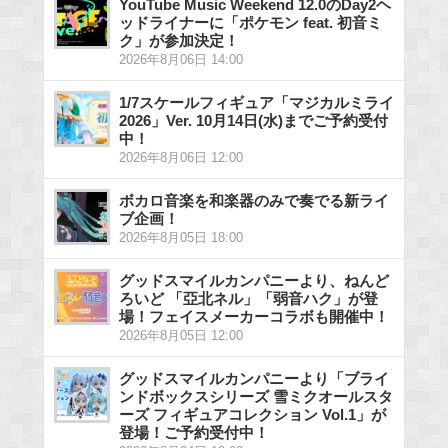
YouTube Music Weekend 12.0のDay2ヘ
ッドライナーに「ポケモン feat. 初音ミ
ク」が参加決定！
2026年8月06日 14:00
1/7スケールフィギュア「マジカルミライ
2026」Ver. 10月14日(水)までご予約受付
中！
2026年8月06日 12:00
ボカロ音楽を和楽器のみで奏でる新ライ
ブ企画！
2026年8月05日 18:00
グッドスマイルカンパニーより、ねんど
ろいど 「亞北ネル」「弱音ハク」が登
場！フェイスメーカーコラボも開催中！
2026年8月05日 12:00
グッドスマイルカンパニーより「ブライ
ンドボックスシリーズ 雪ミクオールスタ
ーズ フィギュアコレクション Vol.1」が
登場！ご予約受付中！