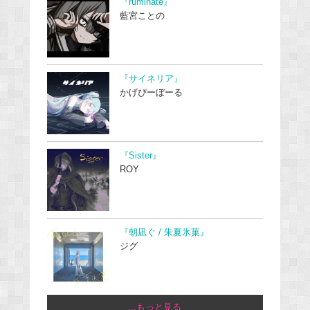
『ruminate』
藍宮ことの
『サイネリア』
かげぴーぼーる
『Sister』
ROY
『朝凪ぐ / 朱夏氷菓』
ジグ
...もっと見る