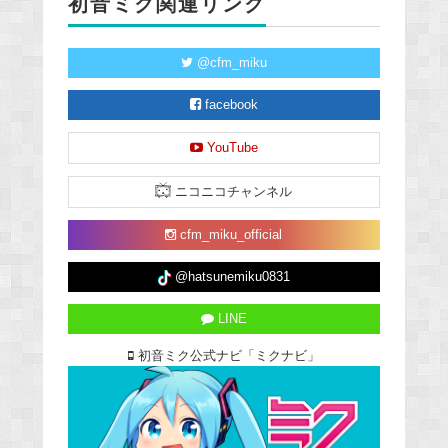
初音ミク関連リンク
@cfm_miku
facebook
YouTube
ニコニコチャンネル
cfm_miku_official
@hatsunemiku0831
LINE
初音ミク公式ナビ「ミクナビ」