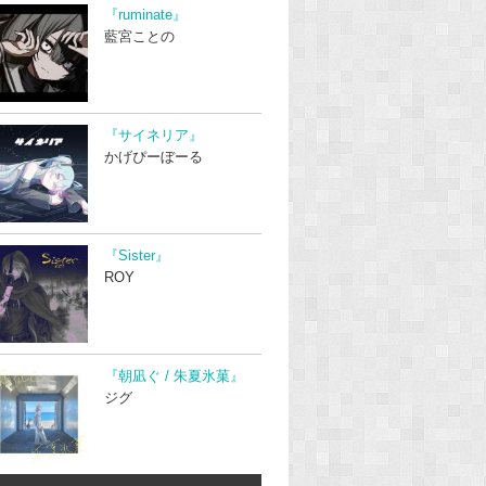
『ruminate』
藍宮ことの
『サイネリア』
かげぴーぼーる
『Sister』
ROY
『朝凪ぐ / 朱夏氷菓』
ジグ