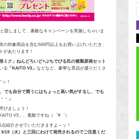
と題しまして、素敵なキャンペーンを実施しちゃいま
等の対象商品を含む500円以上をお買い上げいただき、
トがあたります！
桜ミク」ねんどろいど+ぷちでびる氏の複製原画セット
いる
「KAITO V3」
などなど、豪華な景品が盛りだくさ
すッ！
けど、でも自分で買うにはちょっと高い気がするし、でも
わ・・」
に呼びましょう！
ITO V3」、素敵ですね（゜∀゜）
6点紹介させていただきますよ～ッ！
）、3/19（火）と三回にわけて発売されるのでご注意くだ