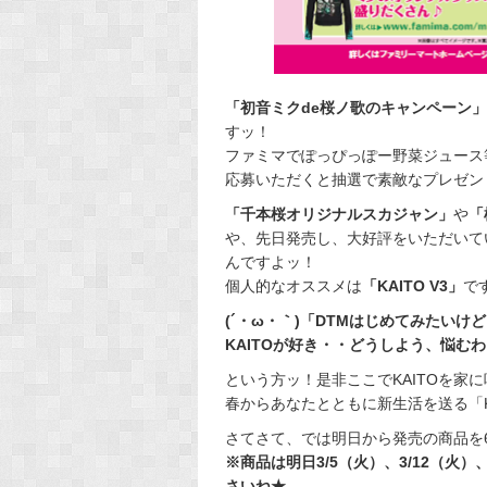
「初音ミクde桜ノ歌のキャンペーン」
すッ！
ファミマでぽっぴっぽー野菜ジュース
応募いただくと抽選で素敵なプレゼン
「千本桜オリジナルスカジャン」
や
「
や、先日発売し、大好評をいただいて
んですよッ！
個人的なオススメは
「KAITO V3」
で
(´・ω・｀)「DTMはじめてみたい
KAITOが好き・・どうしよう、悩む
という方ッ！是非ここでKAITOを家
春からあなたとともに新生活を送る「KA
さてさて、では明日から発売の商品を
※商品は明日3/5（火）、3/12（火
さいね★