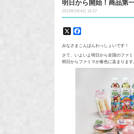
明日から開始！商品第
2013年3月4日 16:57
X
F
a
みなさまこんばんわっしょいです！
c
e
さて、いよいよ明日から全国のファミ
明日からファミマが春色に染まります
b
o
o
k