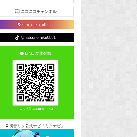
ニコニコチャンネル
cfm_miku_official
@hatsunemiku0831
LINE 友達登録
ID：@hatsunemiku
初音ミク公式ナビ「ミクナビ」