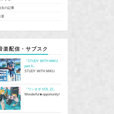
過去の記事
音楽
音楽配信・サブスク
『STUDY WITH MIKU
part 6』
STUDY WITH MIKU
『ワンオポ VOL.22』
Wonderful★opportunity!