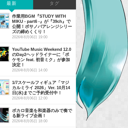
最新
タグ
作業用BGM『STUDY WITH
MIKU - part6 -』が『39ch』で
公開！ボサノバアレンジシリー
ズの締めくくり！
2026年8月06日 19:00
YouTube Music Weekend 12.0
のDay2ヘッドライナーに「ポ
ケモン feat. 初音ミク」が参加
決定！
2026年8月06日 14:00
1/7スケールフィギュア「マジ
カルミライ 2026」Ver. 10月14
日(水)までご予約受付中！
2026年8月06日 12:00
ボカロ音楽を和楽器のみで奏で
る新ライブ企画！
2026年8月05日 18:00