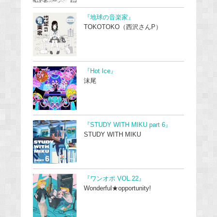
『地球の音楽家』
TOKOTOKO（西沢さんP）
『Hot Ice』
沫尾
『STUDY WITH MIKU part 6』
STUDY WITH MIKU
『ワンオポ VOL.22』
Wonderful★opportunity!