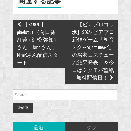
関連する記事
o
k
Post
【KARENT】
【ピアプロコラ
navigation
pinelotus （向日葵
ボ】SEGA×ピアプロ
紅蓮 × 紅松 弥知）
新作ゲーム「初音
さん、kiichiさん、
ミク -Project DIVA- f」
MineKさん配信スタ
の浴衣コスチュー
ート！
ム結果発表！＆今
日はミクモバ壁紙
無料配信日！
Search
for:
最新
タグ