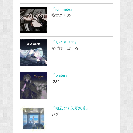
『ruminate』
藍宮ことの
『サイネリア』
かげぴーぼーる
『Sister』
ROY
『朝凪ぐ / 朱夏氷菓』
ジグ