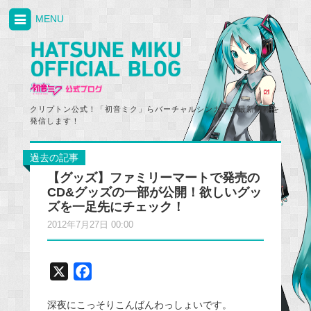
MENU
クリプトン公式！「初音ミク」らバーチャルシンガーの最新情報を
発信します！
過去の記事
【グッズ】ファミリーマートで発売の
CD&グッズの一部が公開！欲しいグッ
ズを一足先にチェック！
2012年7月27日 00:00
X
F
a
深夜にこっそりこんばんわっしょいです。
c