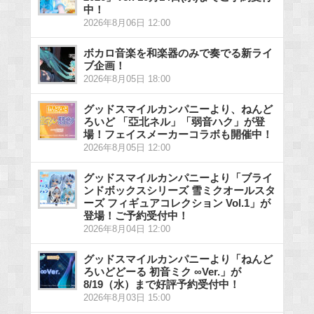
中！
2026年8月06日 12:00
ボカロ音楽を和楽器のみで奏でる新ライ
ブ企画！
2026年8月05日 18:00
グッドスマイルカンパニーより、ねんど
ろいど 「亞北ネル」「弱音ハク」が登
場！フェイスメーカーコラボも開催中！
2026年8月05日 12:00
グッドスマイルカンパニーより「ブライ
ンドボックスシリーズ 雪ミクオールスタ
ーズ フィギュアコレクション Vol.1」が
登場！ご予約受付中！
2026年8月04日 12:00
グッドスマイルカンパニーより「ねんど
ろいどどーる 初音ミク ∞Ver.」が
8/19（水）まで好評予約受付中！
2026年8月03日 15:00