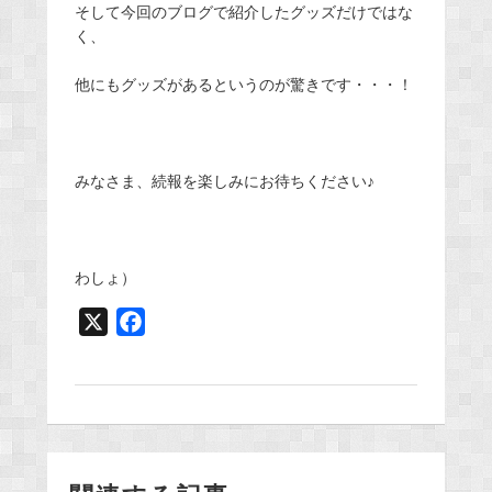
そして今回のブログで紹介したグッズだけではな
く、
他にもグッズがあるというのが驚きです・・・！
みなさま、続報を楽しみにお待ちください♪
わしょ）
X
F
a
c
e
b
o