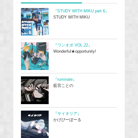
『STUDY WITH MIKU part 6』
STUDY WITH MIKU
『ワンオポ VOL.22』
Wonderful★opportunity!
『ruminate』
藍宮ことの
『サイネリア』
かげぴーぼーる