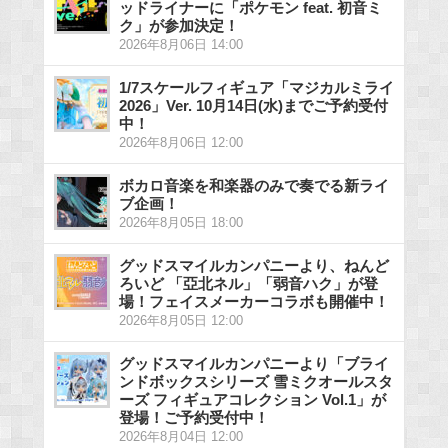
ッドライナーに「ポケモン feat. 初音ミ
ク」が参加決定！
2026年8月06日 14:00
1/7スケールフィギュア「マジカルミライ
2026」Ver. 10月14日(水)までご予約受付
中！
2026年8月06日 12:00
ボカロ音楽を和楽器のみで奏でる新ライ
ブ企画！
2026年8月05日 18:00
グッドスマイルカンパニーより、ねんど
ろいど 「亞北ネル」「弱音ハク」が登
場！フェイスメーカーコラボも開催中！
2026年8月05日 12:00
グッドスマイルカンパニーより「ブライ
ンドボックスシリーズ 雪ミクオールスタ
ーズ フィギュアコレクション Vol.1」が
登場！ご予約受付中！
2026年8月04日 12:00