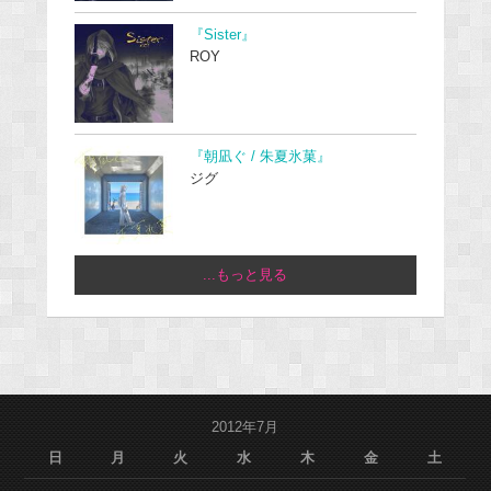
『Sister』
ROY
『朝凪ぐ / 朱夏氷菓』
ジグ
...もっと見る
2012年7月
日
月
火
水
木
金
土