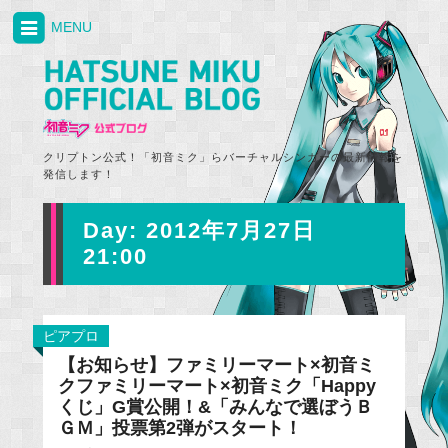
MENU
クリプトン公式！「初音ミク」らバーチャルシンガーの最新情報を
発信します！
Day:
2012年7月27日
21:00
ピアプロ
【お知らせ】ファミリーマート×初音ミ
クファミリーマート×初音ミク「Happy
くじ」G賞公開！&「みんなで選ぼうＢ
ＧＭ」投票第2弾がスタート！