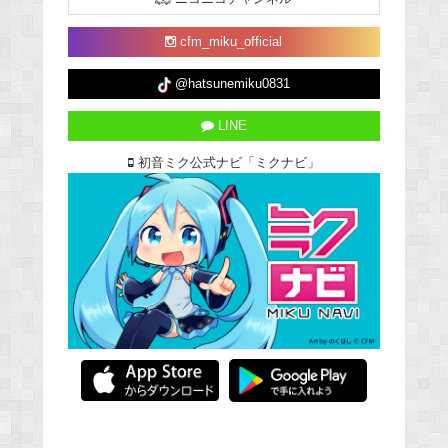
cfm_miku_official
@hatsunemiku0831
LINE
初音ミク公式ナビ「ミクナビ」