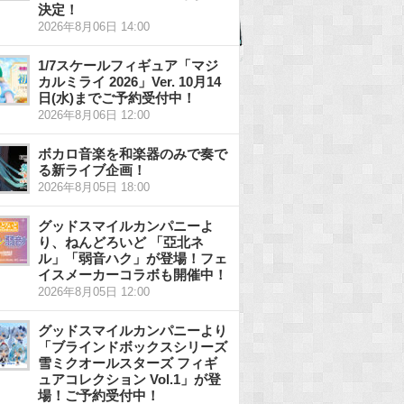
決定！
2026年8月06日 14:00
1/7スケールフィギュア「マジ
カルミライ 2026」Ver. 10月14
日(水)までご予約受付中！
2026年8月06日 12:00
ボカロ音楽を和楽器のみで奏で
る新ライブ企画！
2026年8月05日 18:00
グッドスマイルカンパニーよ
り、ねんどろいど 「亞北ネ
ル」「弱音ハク」が登場！フェ
イスメーカーコラボも開催中！
2026年8月05日 12:00
グッドスマイルカンパニーより
「ブラインドボックスシリーズ
雪ミクオールスターズ フィギ
ュアコレクション Vol.1」が登
場！ご予約受付中！