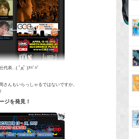
.( ﾟдﾟ )ｱﾊﾞﾊﾞ
岡さんもいらっしゃるではないですか。
！
ージを発見！