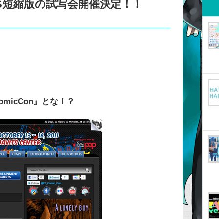
LIS短縮版の試写会開催決定！！
ComicCon』とな！？