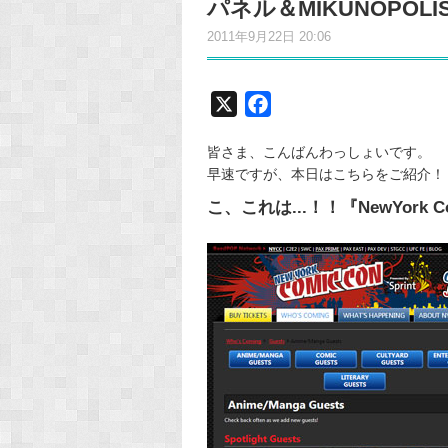
パネル＆MIKUNOPO
2011年9月22日 20:06
X
F
a
皆さま、こんばんわっしょいです。
c
早速ですが、本日はこちらをご紹介！
e
こ、これは...！！『NewYork 
b
o
o
k