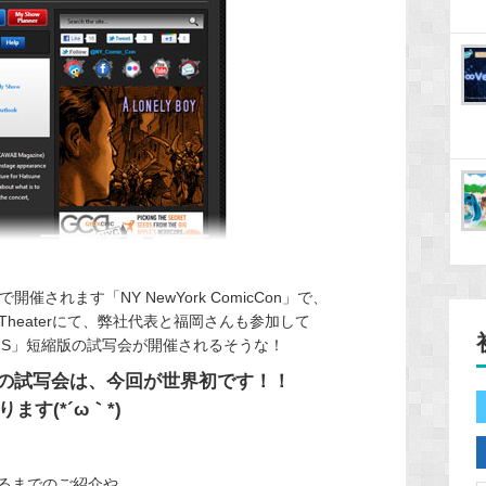
で開催されます「NY NewYork ComicCon」で、
lines Theaterにて、弊社代表と福岡さんも参加して
LIS」短縮版の試写会が開催されるそうな！
映像の試写会は、今回が世界初です！！
す(*´ω｀*)
るまでのご紹介や