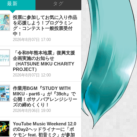
最新
タグ
投票に参加してお気に入り作品
を応援しよう！プログラミン
グ・コンテスト一般投票受付
中！
2026年8月07日 17:00
「令和8年熊本地震」復興支援
企画実施のお知らせ
（HATSUNE MIKU CHARITY
PROJECT）
2026年8月07日 12:00
作業用BGM『STUDY WITH
MIKU - part6 -』が『39ch』で
公開！ボサノバアレンジシリー
ズの締めくくり！
2026年8月06日 19:00
YouTube Music Weekend 12.0
のDay2ヘッドライナーに「ポ
ケモン feat. 初音ミク」が参加