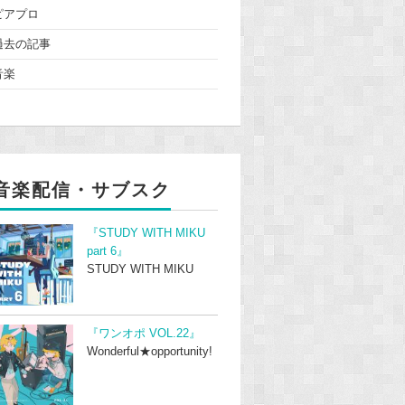
ピアプロ
過去の記事
音楽
音楽配信・サブスク
『STUDY WITH MIKU
part 6』
STUDY WITH MIKU
『ワンオポ VOL.22』
Wonderful★opportunity!