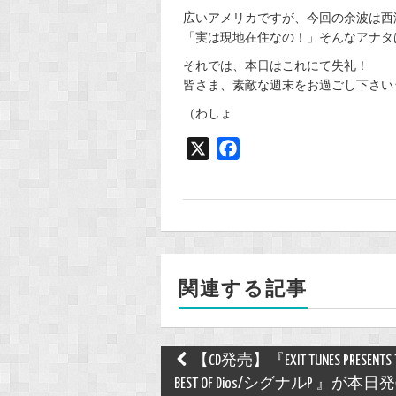
広いアメリカですが、今回の余波は西海
「実は現地在住なの！」そんなアナタ
それでは、本日はこれにて失礼！
皆さま、素敵な週末をお過ごし下さいッヾ(o
（わしょ
X
F
a
c
e
b
o
関連する記事
o
k
Post
【CD発売】『EXIT TUNES PRESENTS 
navigation
BEST OF Dios/シグナルP 』が本日