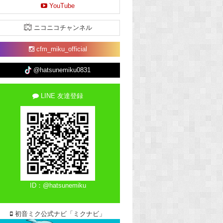
YouTube
ニコニコチャンネル
cfm_miku_official
@hatsunemiku0831
LINE 友達登録
ID：@hatsunemiku
初音ミク公式ナビ「ミクナビ」