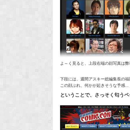
よ～く見ると、上段右端の顔写真は弊社代表..
下段には、週間アスキー総編集長の福
この顔ぶれ、何かが起きそうな予感...
ということで、さっそく匂うペ