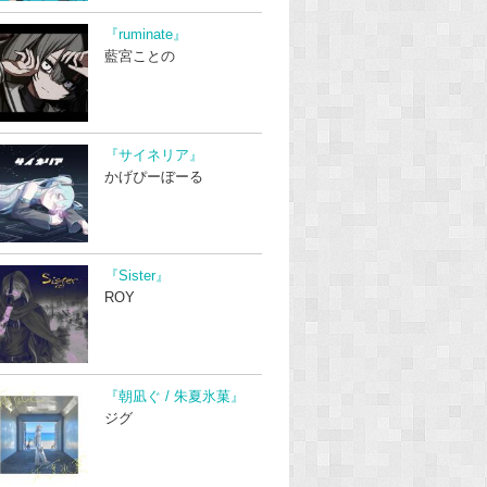
『ruminate』
藍宮ことの
『サイネリア』
かげぴーぼーる
『Sister』
ROY
『朝凪ぐ / 朱夏氷菓』
ジグ