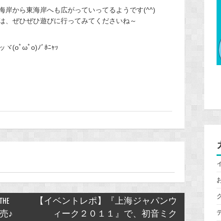
岸から東海岸へも広がっていってるようです(^^)
は、ぜひぜひ遊びに行ってみてくださいね～
ﾟωﾟo)ﾉﾞﾎﾆｬｯ
THE
【イベントレポ】『上海ジャパンウ
発売♪
ィーク２０１１』で、初音ミク