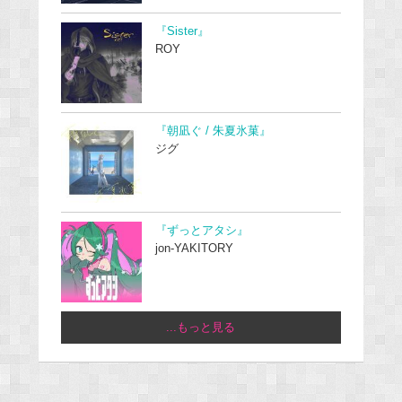
『Sister』
ROY
『朝凪ぐ / 朱夏氷菓』
ジグ
『ずっとアタシ』
jon-YAKITORY
...もっと見る