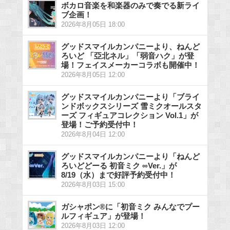
ボカロ音楽を和楽器のみで奏でる新ライ
ブ企画！
2026年8月05日 18:00
グッドスマイルカンパニーより、ねんど
ろいど 「亞北ネル」「弱音ハク」が登
場！フェイスメーカーコラボも開催中！
2026年8月05日 12:00
グッドスマイルカンパニーより「ブライ
ンドボックスシリーズ 雪ミクオールスタ
ーズ フィギュアコレクション Vol.1」が
登場！ご予約受付中！
2026年8月04日 12:00
グッドスマイルカンパニーより「ねんど
ろいどどーる 初音ミク ∞Ver.」が
8/19（水）まで好評予約受付中！
2026年8月03日 15:00
ガシャポン®に「初音ミク みんなでプー
ルフィギュア」が登場！
2026年8月03日 12:00