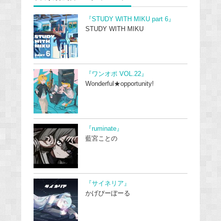
『STUDY WITH MIKU part 6』
STUDY WITH MIKU
『ワンオポ VOL.22』
Wonderful★opportunity!
『ruminate』
藍宮ことの
『サイネリア』
かげぴーぼーる