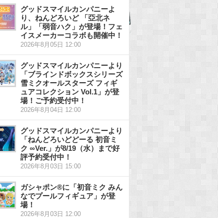
グッドスマイルカンパニーよ
り、ねんどろいど 「亞北ネ
ル」「弱音ハク」が登場！フェ
イスメーカーコラボも開催中！
2026年8月05日 12:00
グッドスマイルカンパニーより
「ブラインドボックスシリーズ
雪ミクオールスターズ フィギ
ュアコレクション Vol.1」が登
場！ご予約受付中！
2026年8月04日 12:00
グッドスマイルカンパニーより
「ねんどろいどどーる 初音ミ
ク ∞Ver.」が8/19（水）まで好
評予約受付中！
2026年8月03日 15:00
ガシャポン®に「初音ミク みん
なでプールフィギュア」が登
場！
2026年8月03日 12:00