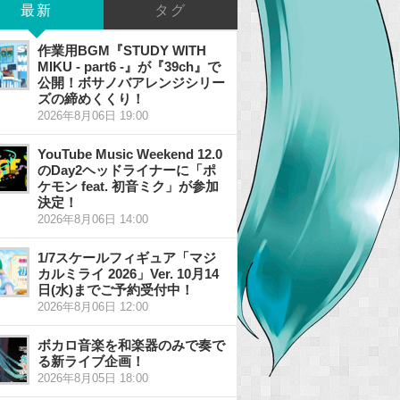
最新
タグ
作業用BGM『STUDY WITH
MIKU - part6 -』が『39ch』で
公開！ボサノバアレンジシリー
ズの締めくくり！
2026年8月06日 19:00
YouTube Music Weekend 12.0
のDay2ヘッドライナーに「ポ
ケモン feat. 初音ミク」が参加
決定！
2026年8月06日 14:00
1/7スケールフィギュア「マジ
カルミライ 2026」Ver. 10月14
日(水)までご予約受付中！
2026年8月06日 12:00
ボカロ音楽を和楽器のみで奏で
る新ライブ企画！
2026年8月05日 18:00