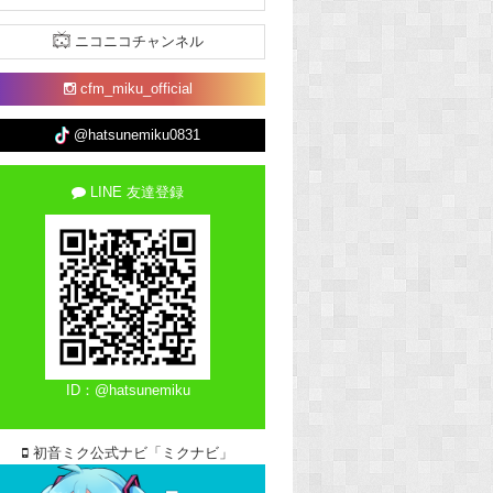
ニコニコチャンネル
cfm_miku_official
@hatsunemiku0831
LINE 友達登録
ID：@hatsunemiku
初音ミク公式ナビ「ミクナビ」