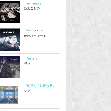
『ruminate』
藍宮ことの
『サイネリア』
かげぴーぼーる
『Sister』
ROY
『朝凪ぐ / 朱夏氷菓』
ジグ