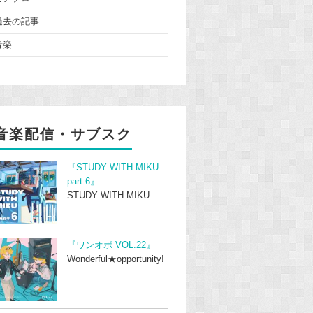
過去の記事
音楽
音楽配信・サブスク
『STUDY WITH MIKU
part 6』
STUDY WITH MIKU
『ワンオポ VOL.22』
Wonderful★opportunity!