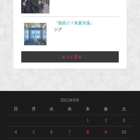
『朝凪ぐ / 朱夏氷菓』
ジグ
...もっと見る
2011年9月
日
月
火
水
木
金
土
1
2
3
4
5
6
7
8
9
10