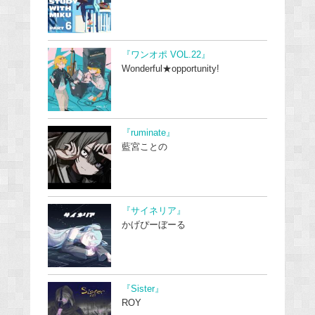
『ワンオポ VOL.22』
Wonderful★opportunity!
『ruminate』
藍宮ことの
『サイネリア』
かげぴーぼーる
『Sister』
ROY