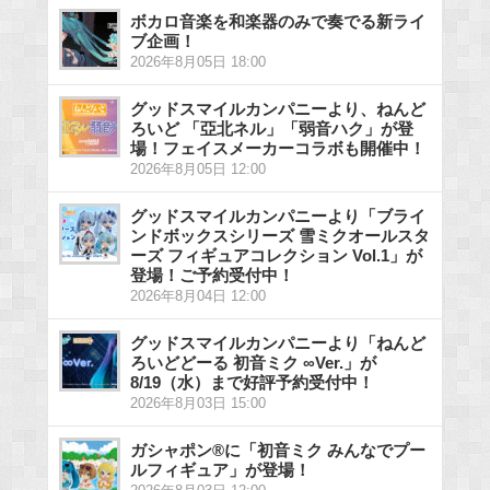
ボカロ音楽を和楽器のみで奏でる新ライ
ブ企画！
2026年8月05日 18:00
グッドスマイルカンパニーより、ねんど
ろいど 「亞北ネル」「弱音ハク」が登
場！フェイスメーカーコラボも開催中！
2026年8月05日 12:00
グッドスマイルカンパニーより「ブライ
ンドボックスシリーズ 雪ミクオールスタ
ーズ フィギュアコレクション Vol.1」が
登場！ご予約受付中！
2026年8月04日 12:00
グッドスマイルカンパニーより「ねんど
ろいどどーる 初音ミク ∞Ver.」が
8/19（水）まで好評予約受付中！
2026年8月03日 15:00
ガシャポン®に「初音ミク みんなでプー
ルフィギュア」が登場！