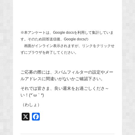
※本アンケートは、Google docsを利用して集計していま
す。そのため回答送信後、Google docsの
画面がインライン表示されますが、リンクをクリックせ
ずにブラウザを終了してください。
ご応募の際には、スパムフィルターの設定やメー
ルアドレスに間違いがないかご確認下さい。
それでは皆さま、良い週末をお過ごしくださ～
い！(*´ω｀*)
（わしょ）
X
F
a
c