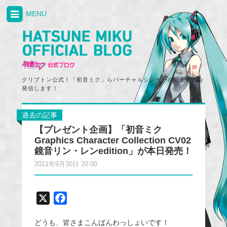
MENU
クリプトン公式！「初音ミク」らバーチャルシンガーの最新情報を
発信します！
過去の記事
【プレゼント企画】「初音ミク
Graphics Character Collection CV02
鏡音リン・レンedition」が本日発売！
2011年9月30日 20:00
X
F
a
どうも、皆さまこんばんわっしょいです！
c