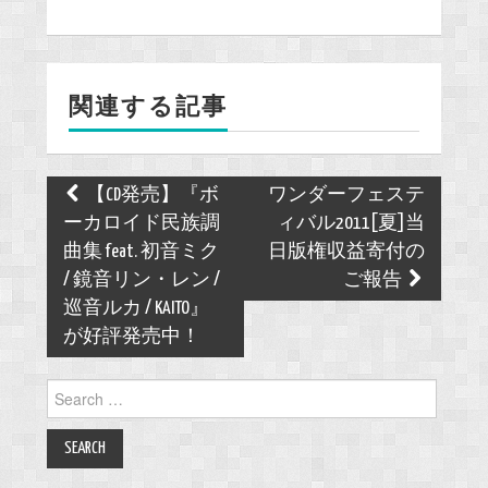
e
b
o
関連する記事
o
k
Post
【CD発売】『ボ
ワンダーフェステ
navigation
ーカロイド民族調
ィバル2011[夏]当
曲集 feat. 初音ミク
日版権収益寄付の
/ 鏡音リン・レン /
ご報告
巡音ルカ / KAITO』
が好評発売中！
Search
for: