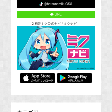
@hatsunemiku0831
LINE
初音ミク公式ナビ「ミクナビ」