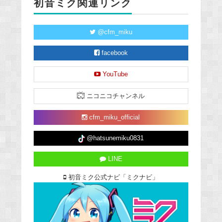
初音ミク関連リンク
@cfm_miku
facebook
YouTube
ニコニコチャンネル
cfm_miku_official
@hatsunemiku0831
LINE
初音ミク公式ナビ「ミクナビ」