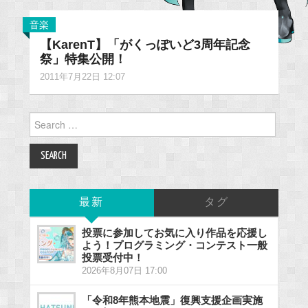
音楽
【KarenT】「がくっぽいど3周年記念
祭」特集公開！
2011年7月22日 12:07
Search
for:
最新
タグ
投票に参加してお気に入り作品を応援し
よう！プログラミング・コンテスト一般
投票受付中！
2026年8月07日 17:00
「令和8年熊本地震」復興支援企画実施