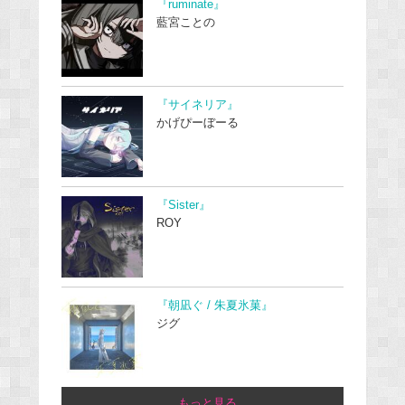
『ruminate』
藍宮ことの
『サイネリア』
かげぴーぼーる
『Sister』
ROY
『朝凪ぐ / 朱夏氷菓』
ジグ
...もっと見る