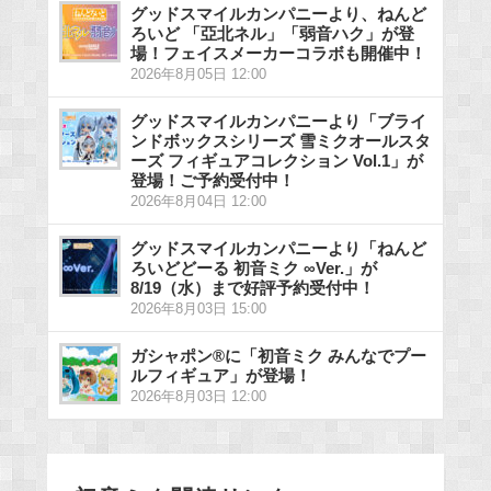
グッドスマイルカンパニーより、ねんど
ろいど 「亞北ネル」「弱音ハク」が登
場！フェイスメーカーコラボも開催中！
2026年8月05日 12:00
グッドスマイルカンパニーより「ブライ
ンドボックスシリーズ 雪ミクオールスタ
ーズ フィギュアコレクション Vol.1」が
登場！ご予約受付中！
2026年8月04日 12:00
グッドスマイルカンパニーより「ねんど
ろいどどーる 初音ミク ∞Ver.」が
8/19（水）まで好評予約受付中！
2026年8月03日 15:00
ガシャポン®に「初音ミク みんなでプー
ルフィギュア」が登場！
2026年8月03日 12:00