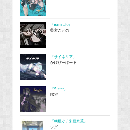
『ruminate』
藍宮ことの
『サイネリア』
かげぴーぼーる
『Sister』
ROY
『朝凪ぐ / 朱夏氷菓』
ジグ