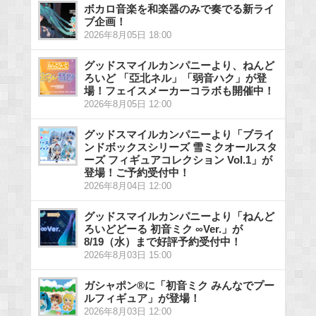
ボカロ音楽を和楽器のみで奏でる新ライ
ブ企画！
2026年8月05日 18:00
グッドスマイルカンパニーより、ねんど
ろいど 「亞北ネル」「弱音ハク」が登
場！フェイスメーカーコラボも開催中！
2026年8月05日 12:00
グッドスマイルカンパニーより「ブライ
ンドボックスシリーズ 雪ミクオールスタ
ーズ フィギュアコレクション Vol.1」が
登場！ご予約受付中！
2026年8月04日 12:00
グッドスマイルカンパニーより「ねんど
ろいどどーる 初音ミク ∞Ver.」が
8/19（水）まで好評予約受付中！
2026年8月03日 15:00
ガシャポン®に「初音ミク みんなでプー
ルフィギュア」が登場！
2026年8月03日 12:00