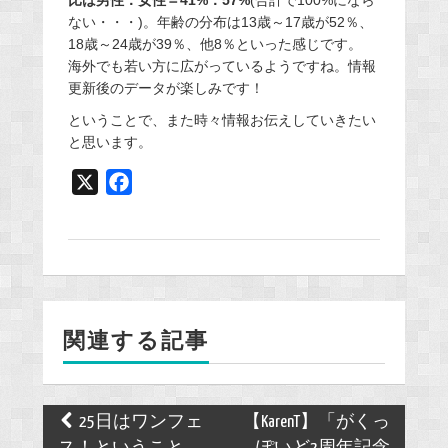
比は男性：女性＝41%：57%
(合計で100%になら
ない・・・)。年齢の分布は13歳～17歳が52％、
18歳～24歳が39％、他8％といった感じです。
海外でも若い方に広がっているようですね。情報
更新後のデータが楽しみです！
ということで、また時々情報お伝えしていきたい
と思います。
X
F
a
c
e
b
o
関連する記事
o
k
Post
25日はワンフェ
【KarenT】「がくっ