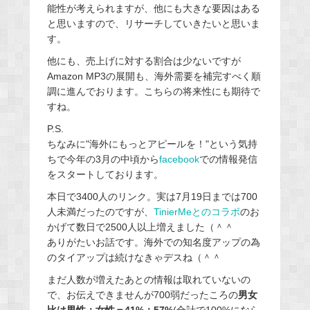
能性が考えられますが、他にも大きな要因はある
と思いますので、リサーチしていきたいと思いま
す。
他にも、売上げに対する割合は少ないですが
Amazon MP3の展開も、海外需要を補完すべく順
調に進んでおります。こちらの将来性にも期待で
すね。
P.S.
ちなみに"海外にもっとアピールを！"という気持
ちで今年の3月の中頃から
facebook
での情報発信
をスタートしております。
本日で3400人のリンク。実は7月19日までは700
人未満だったのですが、
TinierMeとのコラボ
のお
かげて数日で2500人以上増えました（＾＾
ありがたいお話です。海外での知名度アップの為
のタイアップは続けなきゃデスね（＾＾
まだ人数が増えたあとの情報は取れていないの
で、お伝えできませんが700弱だったころの
男女