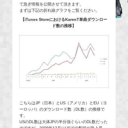
て急ぎ情報を公開させて頂きます。
b
まずは下記の折れ線グラフをご覧ください。
o
【iTunes StoreにおけるKarenT単曲ダウンロー
o
ド数の推移】
k
こちらはJP（日本）とUS（アメリカ）とEU（ヨ
ーロッパ）のダウンロード数（DL数）の推移で
す。
USのDL数は大体JPの半分強ぐらいのDL数だった