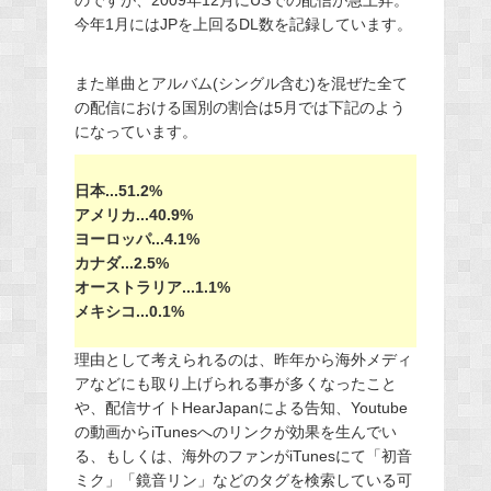
のですが、2009年12月にUSでの配信が急上昇。
今年1月にはJPを上回るDL数を記録しています。
また単曲とアルバム(シングル含む)を混ぜた全て
の配信における国別の割合は5月では下記のよう
になっています。
日本...51.2%
アメリカ...40.9%
ヨーロッパ...4.1%
カナダ...2.5%
オーストラリア...1.1%
メキシコ...0.1%
理由として考えられるのは、昨年から海外メディ
アなどにも取り上げられる事が多くなったこと
や、配信サイトHearJapanによる告知、Youtube
の動画からiTunesへのリンクが効果を生んでい
る、もしくは、海外のファンがiTunesにて「初音
ミク」「鏡音リン」などのタグを検索している可