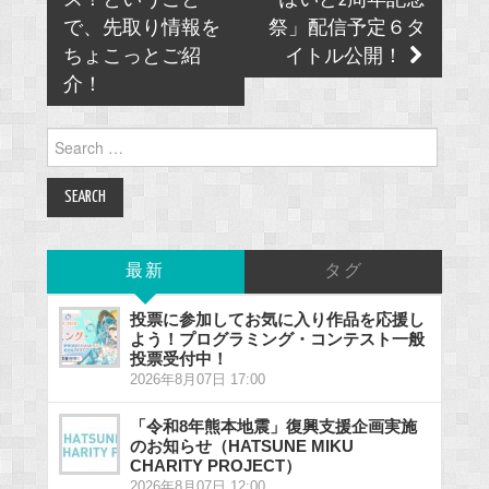
navigation
ス！ということ
ぽいど2周年記念
で、先取り情報を
祭」配信予定６タ
ちょこっとご紹
イトル公開！
介！
Search
for:
最新
タグ
投票に参加してお気に入り作品を応援し
よう！プログラミング・コンテスト一般
投票受付中！
2026年8月07日 17:00
「令和8年熊本地震」復興支援企画実施
のお知らせ（HATSUNE MIKU
CHARITY PROJECT）
2026年8月07日 12:00