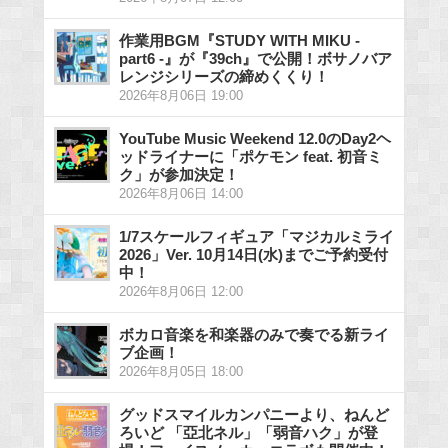
作業用BGM『STUDY WITH MIKU -
part6 -』が『39ch』で公開！ボサノバア
レンジシリーズの締めくくり！
2026年8月06日 19:00
YouTube Music Weekend 12.0のDay2ヘ
ッドライナーに「ポケモン feat. 初音ミ
ク」が参加決定！
2026年8月06日 14:00
1/7スケールフィギュア「マジカルミライ
2026」Ver. 10月14日(水)までご予約受付
中！
2026年8月06日 12:00
ボカロ音楽を和楽器のみで奏でる新ライ
ブ企画！
2026年8月05日 18:00
グッドスマイルカンパニーより、ねんど
ろいど 「亞北ネル」「弱音ハク」が登