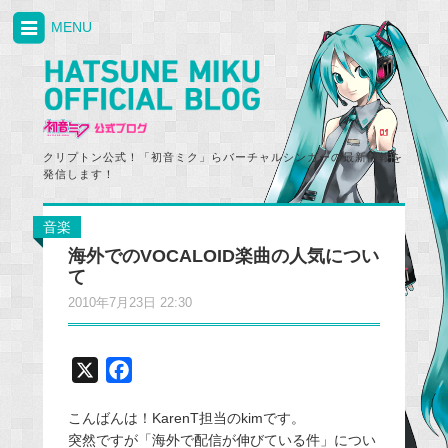
MENU
クリプトン公式！「初音ミク」らバーチャルシンガーの最新情報を
発信します！
音楽
海外でのVOCALOID楽曲の人気につい
て
2010年7月23日 22:30
X
F
a
こんばんは！KarenT担当のkimです。
c
突然ですが「海外で配信が伸びている件」につい
e