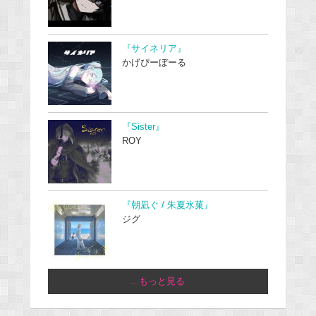
『サイネリア』
かげぴーぼーる
『Sister』
ROY
『朝凪ぐ / 朱夏氷菓』
ジグ
...もっと見る