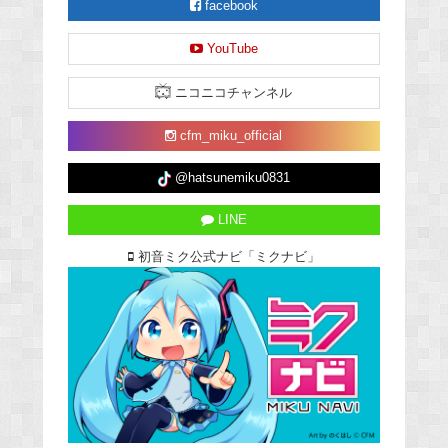
facebook
YouTube
ニコニコチャンネル
cfm_miku_official
@hatsunemiku0831
LINE
初音ミク公式ナビ「ミクナビ」