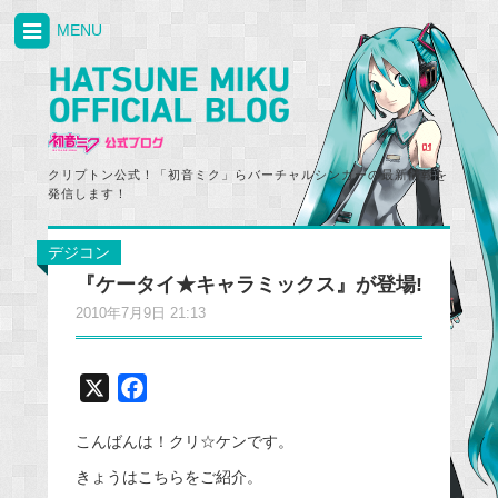
MENU
クリプトン公式！「初音ミク」らバーチャルシンガーの最新情報を
発信します！
デジコン
『ケータイ★キャラミックス』が登場!
2010年7月9日 21:13
X
F
a
こんばんは！クリ☆ケンです。
c
e
きょうはこちらをご紹介。