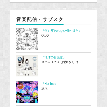
音楽配信・サブスク
『何も変わらない僕が嫌だ』
OtuQ
『地球の音楽家』
TOKOTOKO（西沢さんP）
『Hot Ice』
沫尾