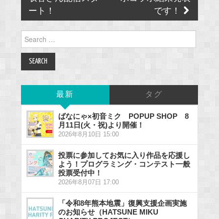
ート！
です！
Search
for:
最新
タグ
ばなにゃ×初音ミク POPUP SHOP 8
月11日(火・祝)より開催！
2026年8月10日 15:00
投票に参加してお気に入り作品を応援し
よう！プログラミング・コンテスト一般
投票受付中！
2026年8月07日 17:00
「令和8年熊本地震」復興支援企画実施
のお知らせ（HATSUNE MIKU