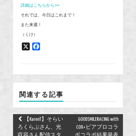
詳細はこちらから>>
それでは、今日はこれまで！
また来週！
（くけ）
X
F
a
c
e
b
o
関連する記事
o
k
Post
【KarenT】そらい
GOODSMILERACING with
navigation
ろくらぶさん、光
COX×ピアプロコラ
収容さん配信スタ
ボコラボ結果発表