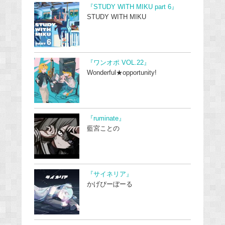
『STUDY WITH MIKU part 6』
STUDY WITH MIKU
『ワンオポ VOL.22』
Wonderful★opportunity!
『ruminate』
藍宮ことの
『サイネリア』
かげぴーぼーる