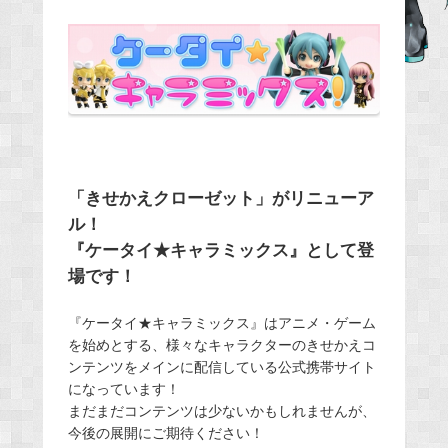
b
o
o
k
「きせかえクローゼット」がリニューア
ル！
『ケータイ★キャラミックス』として登
場です！
『ケータイ★キャラミックス』はアニメ・ゲーム
を始めとする、様々なキャラクターのきせかえコ
ンテンツをメインに配信している公式携帯サイト
になっています！
まだまだコンテンツは少ないかもしれませんが、
今後の展開にご期待ください！