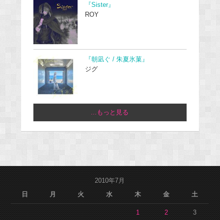
『Sister』
ROY
『朝凪ぐ / 朱夏氷菓』
ジグ
...もっと見る
2010年7月
日
月
火
水
木
金
土
1
2
3