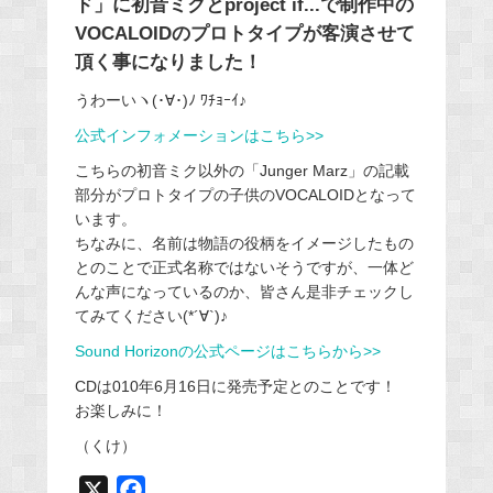
ド」に初音ミクとproject if...で制作中の
VOCALOIDのプロトタイプが客演させて
頂く事になりました！
うわーいヽ(･∀･)ﾉ ﾜﾁｮｰｲ♪
公式インフォメーションはこちら>>
こちらの初音ミク以外の「Junger Marz」の記載
部分がプロトタイプの子供のVOCALOIDとなって
います。
ちなみに、名前は物語の役柄をイメージしたもの
とのことで正式名称ではないそうですが、一体ど
んな声になっているのか、皆さん是非チェックし
てみてください(*´∀`)♪
Sound Horizonの公式ページはこちらから>>
CDは010年6月16日に発売予定とのことです！
お楽しみに！
（くけ）
X
F