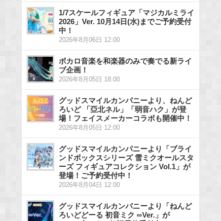
1/7スケールフィギュア「マジカルミライ
2026」Ver. 10月14日(水)までご予約受付
中！
2026年8月06日 12:00
ボカロ音楽を和楽器のみで奏でる新ライ
ブ企画！
2026年8月05日 18:00
グッドスマイルカンパニーより、ねんど
ろいど 「亞北ネル」「弱音ハク」が登
場！フェイスメーカーコラボも開催中！
2026年8月05日 12:00
グッドスマイルカンパニーより「ブライ
ンドボックスシリーズ 雪ミクオールスタ
ーズ フィギュアコレクション Vol.1」が
登場！ご予約受付中！
2026年8月04日 12:00
グッドスマイルカンパニーより「ねんど
ろいどどーる 初音ミク ∞Ver.」が