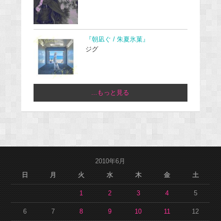
『朝凪ぐ / 朱夏氷菓』
ジグ
...もっと見る
2010年6月
日
月
火
水
木
金
土
1
2
3
4
5
6
7
8
9
10
11
12