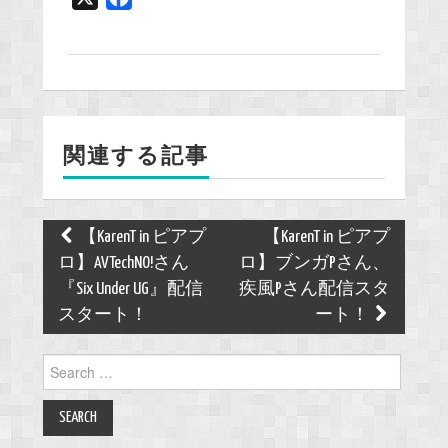
a
c
e
b
o
関連する記事
o
k
Post
【KarenT in ピアプ
【KarenT in ピアプ
navigation
ロ】AVTechNO!さん
ロ】ブンガPさん、
『Six Under UG』配信
疾風Pさん配信スタ
スタート！
ート！
Search
for: