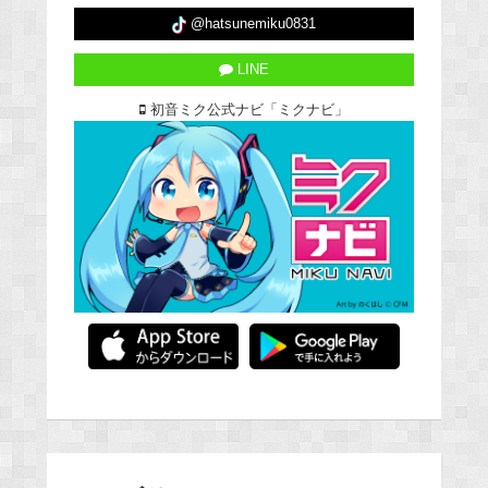
@hatsunemiku0831
LINE
初音ミク公式ナビ「ミクナビ」