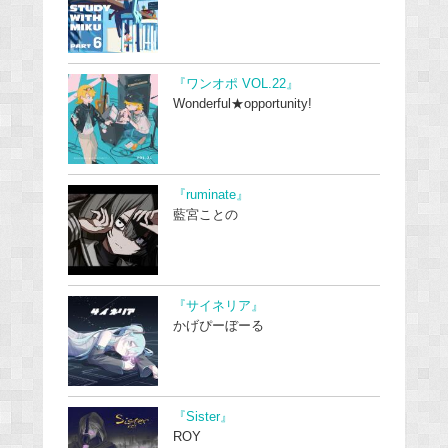
『ワンオポ VOL.22』
Wonderful★opportunity!
『ruminate』
藍宮ことの
『サイネリア』
かげぴーぼーる
『Sister』
ROY