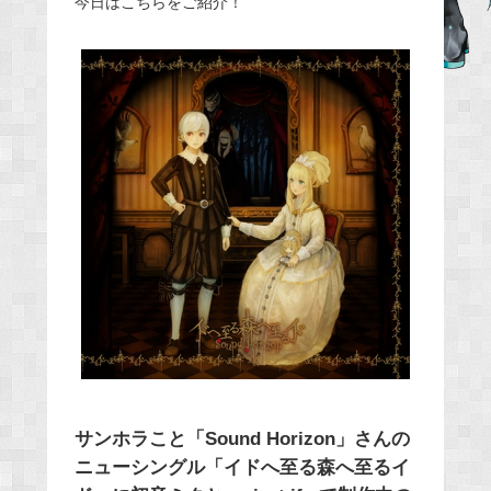
今日はこちらをご紹介！
b
o
o
k
サンホラこと「Sound Horizon」さんの
ニューシングル「イドへ至る森へ至るイ