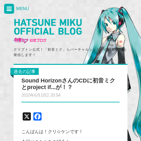
MENU
クリプトン公式！「初音ミク」らバーチャルシンガーの最新情報を
発信します！
過去の記事
Sound HorizonさんのCDに初音ミク
とproject if...が！？
2010年6月10日 20:54
X
F
a
こんばんは！クリ☆ケンです！
c
e