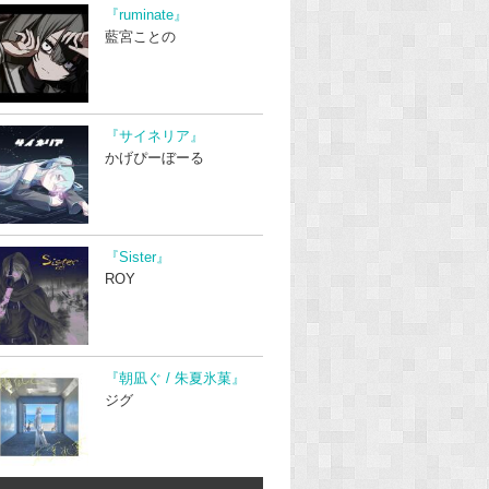
『ruminate』
藍宮ことの
『サイネリア』
かげぴーぼーる
『Sister』
ROY
『朝凪ぐ / 朱夏氷菓』
ジグ