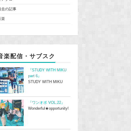
過去の記事
音楽
音楽配信・サブスク
『STUDY WITH MIKU
part 6』
STUDY WITH MIKU
『ワンオポ VOL.22』
Wonderful★opportunity!