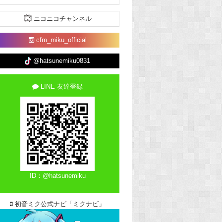
ニコニコチャンネル
cfm_miku_official
@hatsunemiku0831
LINE 友達登録
ID：@hatsunemiku
初音ミク公式ナビ「ミクナビ」