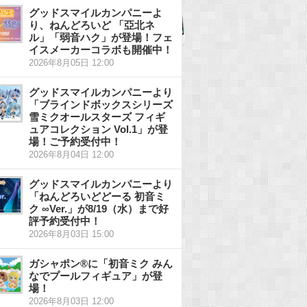
グッドスマイルカンパニーよ
り、ねんどろいど 「亞北ネ
ル」「弱音ハク」が登場！フェ
イスメーカーコラボも開催中！
2026年8月05日 12:00
グッドスマイルカンパニーより
「ブラインドボックスシリーズ
雪ミクオールスターズ フィギ
ュアコレクション Vol.1」が登
場！ご予約受付中！
2026年8月04日 12:00
グッドスマイルカンパニーより
「ねんどろいどどーる 初音ミ
ク ∞Ver.」が8/19（水）まで好
評予約受付中！
2026年8月03日 15:00
ガシャポン®に「初音ミク みん
なでプールフィギュア」が登
場！
2026年8月03日 12:00