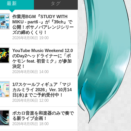
最新
タグ
作業用BGM『STUDY WITH
MIKU - part6 -』が『39ch』で
公開！ボサノバアレンジシリー
ズの締めくくり！
2026年8月06日 19:00
YouTube Music Weekend 12.0
のDay2ヘッドライナーに「ポ
ケモン feat. 初音ミク」が参加
決定！
2026年8月06日 14:00
1/7スケールフィギュア「マジ
カルミライ 2026」Ver. 10月14
日(水)までご予約受付中！
2026年8月06日 12:00
ボカロ音楽を和楽器のみで奏で
る新ライブ企画！
2026年8月05日 18:00