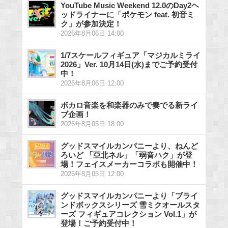
YouTube Music Weekend 12.0のDay2ヘ
ッドライナーに「ポケモン feat. 初音ミ
ク」が参加決定！
2026年8月06日 14:00
1/7スケールフィギュア「マジカルミライ
2026」Ver. 10月14日(水)までご予約受付
中！
2026年8月06日 12:00
ボカロ音楽を和楽器のみで奏でる新ライ
ブ企画！
2026年8月05日 18:00
グッドスマイルカンパニーより、ねんど
ろいど 「亞北ネル」「弱音ハク」が登
場！フェイスメーカーコラボも開催中！
2026年8月05日 12:00
グッドスマイルカンパニーより「ブライ
ンドボックスシリーズ 雪ミクオールスタ
ーズ フィギュアコレクション Vol.1」が
登場！ご予約受付中！