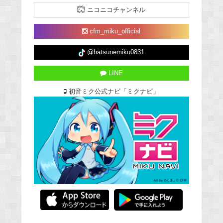
ニコニコチャンネル
cfm_miku_official
@hatsunemiku0831
LINE
初音ミク公式ナビ「ミクナビ」