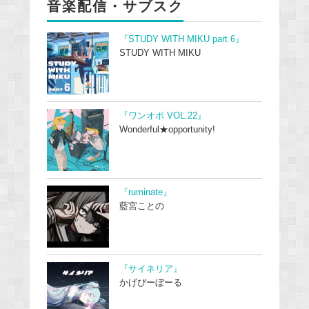
音楽配信・サブスク
『STUDY WITH MIKU part 6』
STUDY WITH MIKU
『ワンオポ VOL.22』
Wonderful★opportunity!
『ruminate』
藍宮ことの
『サイネリア』
かげぴーぼーる