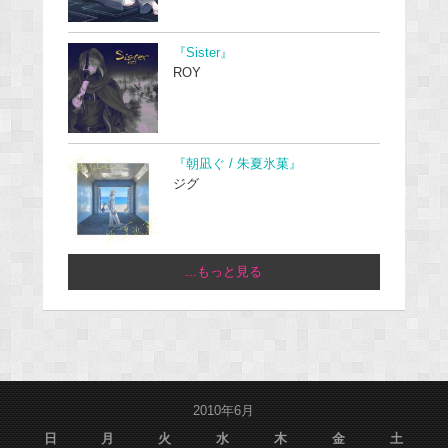
『Sister』
ROY
『朝凪ぐ / 朱夏氷菓』
ジグ
...もっと見る
2010年6月
日
月
火
水
木
金
土