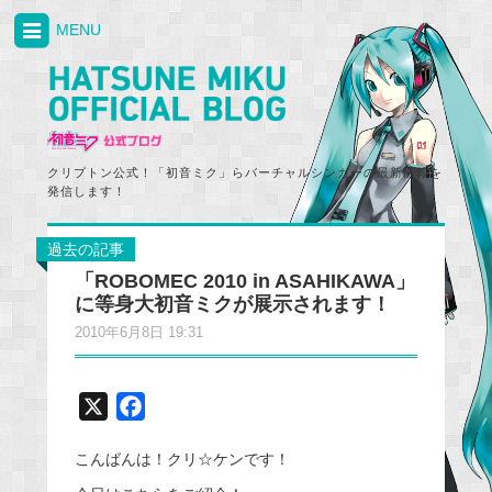
MENU
クリプトン公式！「初音ミク」らバーチャルシンガーの最新情報を
発信します！
過去の記事
「ROBOMEC 2010 in ASAHIKAWA」
に等身大初音ミクが展示されます！
2010年6月8日 19:31
X
F
a
こんばんは！クリ☆ケンです！
c
e