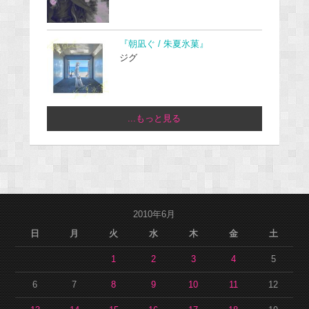
『朝凪ぐ / 朱夏氷菓』
ジグ
...もっと見る
2010年6月
日
月
火
水
木
金
土
1
2
3
4
5
6
7
8
9
10
11
12