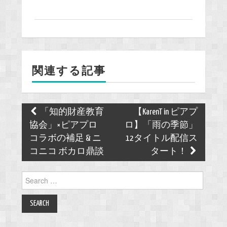
a
c
e
b
o
関連する記事
o
k
Post
「知的財産教育
【KarenT in ピアプ
navigation
協会」×ピアプロ
ロ】「雨の季節」
コラボの補足 & ニ
12タイトル配信ス
コニコ ボカロ鼎談
タート！
Search
for: