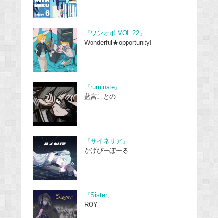
『ワンオポ VOL.22』
Wonderful★opportunity!
『ruminate』
藍宮ことの
『サイネリア』
かげぴーぼーる
『Sister』
ROY