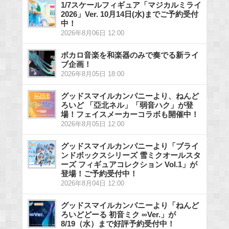
1/7スケールフィギュア「マジカルミライ
2026」Ver. 10月14日(水)までご予約受付
中！
2026年8月06日 12:00
ボカロ音楽を和楽器のみで奏でる新ライ
ブ企画！
2026年8月05日 18:00
グッドスマイルカンパニーより、ねんど
ろいど 「亞北ネル」「弱音ハク」が登
場！フェイスメーカーコラボも開催中！
2026年8月05日 12:00
グッドスマイルカンパニーより「ブライ
ンドボックスシリーズ 雪ミクオールスタ
ーズ フィギュアコレクション Vol.1」が
登場！ご予約受付中！
2026年8月04日 12:00
グッドスマイルカンパニーより「ねんど
ろいどどーる 初音ミク ∞Ver.」が
8/19（水）まで好評予約受付中！