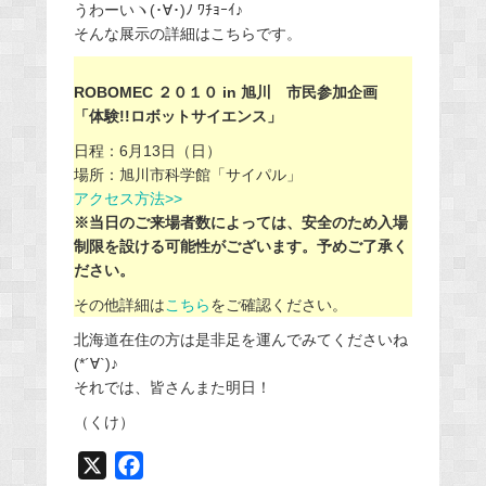
うわーいヽ(･∀･)ﾉ ﾜﾁｮｰｲ♪
そんな展示の詳細はこちらです。
ROBOMEC ２０１０ in 旭川 市民参加企画
「体験!!ロボットサイエンス」
日程：6月13日（日）
場所：旭川市科学館「サイパル」
アクセス方法>>
※当日のご来場者数によっては、安全のため入場
制限を設ける可能性がございます。予めご了承く
ださい。
その他詳細は
こちら
をご確認ください。
北海道在住の方は是非足を運んでみてくださいね
(*´∀`)♪
それでは、皆さんまた明日！
（くけ）
X
F