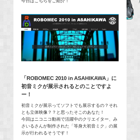
今日はこちらをご紹介！
b
o
o
k
「ROBOMEC 2010 in ASAHIKAWA」に
初音ミクが展示されるとのことですよ
ー！
初音ミクが展示ってソフトでも展示するの？それ
とも立体映像？？と思ったそこのあなた！
今回はニコニコ動画で活躍中のクリエイター、み
さいるさんが制作された「等身大初音ミク」の展
示が行われるそうです！