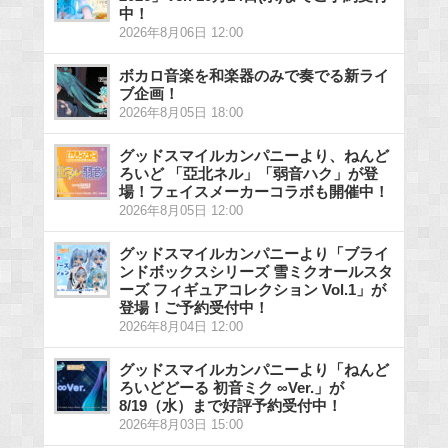
中！
2026年8月06日 12:00
ボカロ音楽を和楽器のみで奏でる新ライ
ブ企画！
2026年8月05日 18:00
グッドスマイルカンパニーより、ねんど
ろいど 「亞北ネル」「弱音ハク」が登
場！フェイスメーカーコラボも開催中！
2026年8月05日 12:00
グッドスマイルカンパニーより「ブライ
ンドボックスシリーズ 雪ミクオールスタ
ーズ フィギュアコレクション Vol.1」が
登場！ご予約受付中！
2026年8月04日 12:00
グッドスマイルカンパニーより「ねんど
ろいどどーる 初音ミク ∞Ver.」が
8/19（水）まで好評予約受付中！
2026年8月03日 15:00