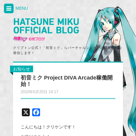
MENU
クリプトン公式！「初音ミク」らバーチャルシンガーの最新情報を
発信します！
お知らせ
初音ミク Project DIVA Arcade稼働開
始！
2010年6月25日 14:17
X
F
a
こんにちは！クリケンです！
c
e