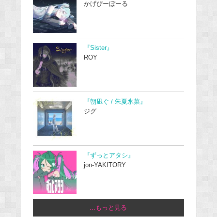
かげぴーぼーる
『Sister』
ROY
『朝凪ぐ / 朱夏氷菓』
ジグ
『ずっとアタシ』
jon-YAKITORY
...もっと見る