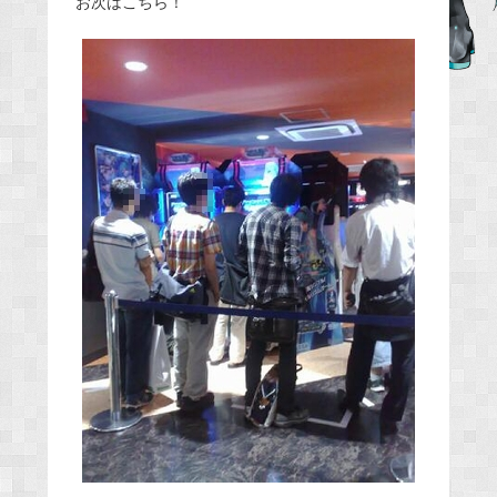
お次はこちら！
b
o
o
k