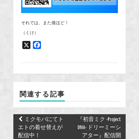
それでは、また後ほど！
（くけ）
X
F
a
c
e
b
o
関連する記事
o
k
Post
ミクモバにてト
『初音ミク -Project
navigation
エトの着せ替えが
DIVA- ドリーミーシ
配信中！
アター』配信開